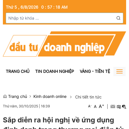
Thứ 5 , 6/8/2026
0
:
57
:
18
AM
TRANG CHỦ
TIN DOANH NGHIỆP
VÀNG - TIỀN TỆ
BẤT Đ
Togg
navig
Trang chủ
Kinh doanh online
Chi tiết tin tức
+
A
-
A
|
Thứ năm, 30/10/2025
|
16:39
A
Sắp diễn ra hội nghị về ứng dụng