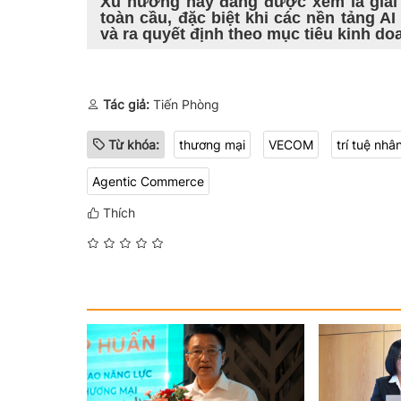
Xu hướng này đang được xem là giai 
toàn cầu, đặc biệt khi các nền tảng A
và ra quyết định theo mục tiêu kinh do
Tác giả:
Tiến Phòng
Từ khóa:
thương mại
VECOM
trí tuệ nhâ
Agentic Commerce
Thích