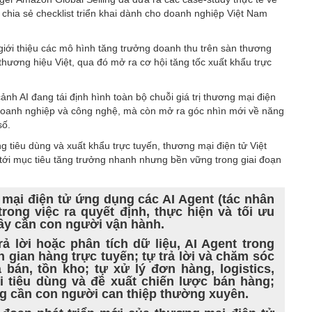
i chia sẻ checklist triển khai dành cho doanh nghiệp Việt Nam
ới thiệu các mô hình tăng trưởng doanh thu trên sàn thương
 thương hiệu Việt, qua đó mở ra cơ hội tăng tốc xuất khẩu trực
cảnh AI đang tái định hình toàn bộ chuỗi giá trị thương mại điện
 doanh nghiệp và công nghệ, mà còn mở ra góc nhìn mới về năng
số.
 tiêu dùng và xuất khẩu trực tuyến, thương mại điện tử Việt
ới mục tiêu tăng trưởng nhanh nhưng bền vững trong giai đoạn
mại điện tử ứng dụng các AI Agent (tác nhân
trong việc ra quyết định, thực hiện và tối ưu
đây cần con người vận hành.
rả lời hoặc phân tích dữ liệu, AI Agent trong
gian hàng trực tuyến; tự trả lời và chăm sóc
 bán, tồn kho; tự xử lý đơn hàng, logistics,
ời tiêu dùng và đề xuất chiến lược bán hàng;
ng cần con người can thiệp thường xuyên.