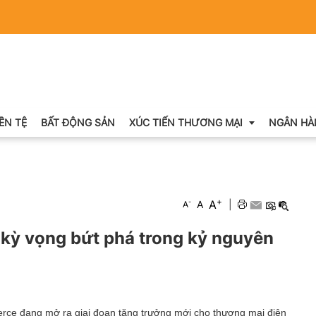
IỀN TỆ
BẤT ĐỘNG SẢN
XÚC TIẾN THƯƠNG MẠI
NGÂN HÀ
Xuất nhập khẩu
+
A
-
A
|
A
Khuyến mại
kỳ vọng bứt phá trong kỷ nguyên
Hội chợ triển lãm
OCOP
ce đang mở ra giai đoạn tăng trưởng mới cho thương mại điện