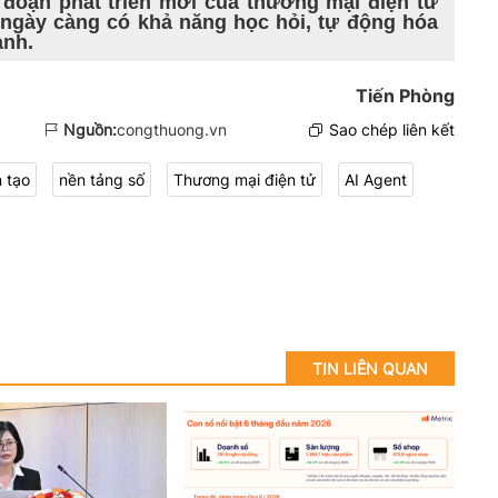
đoạn phát triển mới của thương mại điện tử
I ngày càng có khả năng học hỏi, tự động hóa
anh.
Tiến Phòng
Nguồn:
congthuong.vn
Sao chép liên kết
n tạo
nền tảng số
Thương mại điện tử
AI Agent
TIN LIÊN QUAN