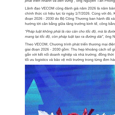
phát triển nhanh và bền vững”,
ông Nguyễn Tấn Phong
Lãnh đạo VECOM cũng đánh giá năm 2026 là năm bản l
chính thức có hiệu lực từ ngày 1/7/2026. Cùng với đó, 
đoạn 2026 - 2030 do Bộ Công Thương ban hành đã xác đ
hướng tới cân bằng giữa tăng trưởng kinh tế, công bằn
“Pháp luật không phải là rào cản cho tốc độ, mà là đư
mang lại tốc độ, còn pháp luật tạo ra đường dài”,
ông N
Theo VECOM, Chương trình phát triển thương mại điện 
giai đoạn 2026 - 2030 gồm: Thu hẹp khoảng cách số gi
gắn với kết nối doanh nghiệp và nhà trường; đồng thời
tối ưu logistics và bảo vệ môi trường trong từng đơn hà