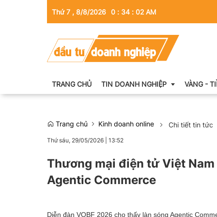
Thứ 7 , 8/8/2026
0
:
34
:
03
AM
TRANG CHỦ
TIN DOANH NGHIỆP
VÀNG - T
Trang chủ
Kinh doanh online
Chi tiết tin tức
Thông tin doanh nghiệp
Thứ sáu, 29/05/2026
|
13:52
Doanh nhân
Thương mại điện tử Việt Nam 
Kinh tế tài chính
Agentic Commerce
Emagazine
Diễn đàn VOBF 2026 cho thấy làn sóng Agentic Commer