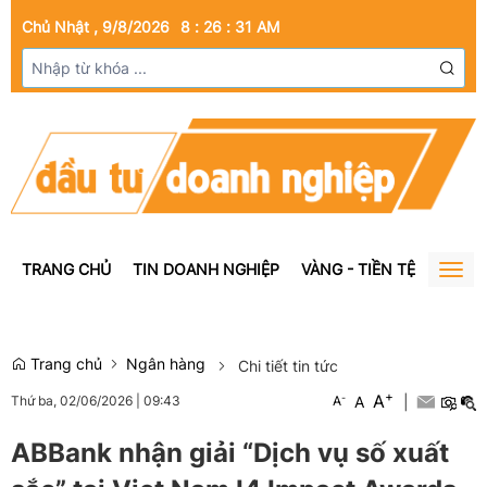
Chủ Nhật , 9/8/2026
8
:
26
:
31
AM
TRANG CHỦ
TIN DOANH NGHIỆP
VÀNG - TIỀN TỆ
BẤT Đ
Togg
navig
Trang chủ
Ngân hàng
Chi tiết tin tức
+
A
-
A
|
Thứ ba, 02/06/2026
|
09:43
A
ABBank nhận giải “Dịch vụ số xuất