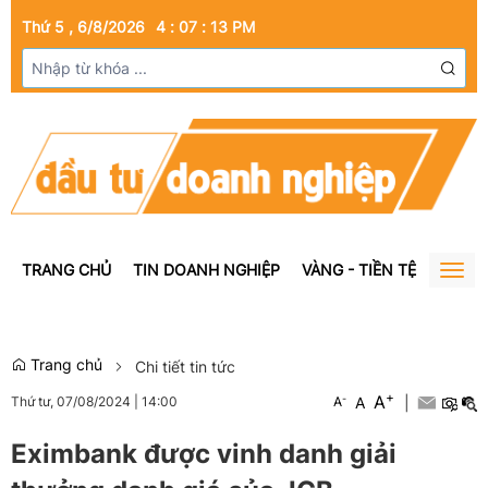
Thứ 5 , 6/8/2026
4
:
07
:
13
PM
TRANG CHỦ
TIN DOANH NGHIỆP
VÀNG - TIỀN TỆ
BẤT Đ
Togg
navig
Trang chủ
Chi tiết tin tức
+
A
-
A
|
Thứ tư, 07/08/2024
|
14:00
A
Eximbank được vinh danh giải