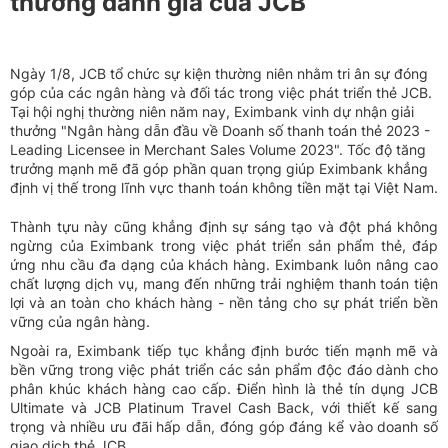
thưởng danh giá của JCB
Ngày 1/8, JCB tổ chức sự kiện thường niên nhằm tri ân sự đóng
góp của các ngân hàng và đối tác trong việc phát triển thẻ JCB.
Tại hội nghị thường niên năm nay, Eximbank vinh dự nhận giải
thưởng "Ngân hàng dẫn đầu về Doanh số thanh toán thẻ 2023 -
Leading Licensee in Merchant Sales Volume 2023". Tốc độ tăng
trưởng mạnh mẽ đã góp phần quan trọng giúp Eximbank khẳng
định vị thế trong lĩnh vực thanh toán không tiền mặt tại Việt Nam.
Thành tựu này cũng khẳng định sự sáng tạo và đột phá không
ngừng của Eximbank trong việc phát triển sản phẩm thẻ, đáp
ứng nhu cầu đa dạng của khách hàng. Eximbank luôn nâng cao
chất lượng dịch vụ, mang đến những trải nghiệm thanh toán tiện
lợi và an toàn cho khách hàng - nền tảng cho sự phát triển bền
vững của ngân hàng.
Ngoài ra, Eximbank tiếp tục khẳng định bước tiến mạnh mẽ và
bền vững trong việc phát triển các sản phẩm độc đáo dành cho
phân khúc khách hàng cao cấp. Điển hình là thẻ tín dụng JCB
Ultimate và JCB Platinum Travel Cash Back, với thiết kế sang
trọng và nhiều ưu đãi hấp dẫn, đóng góp đáng kể vào doanh số
giao dịch thẻ JCB.