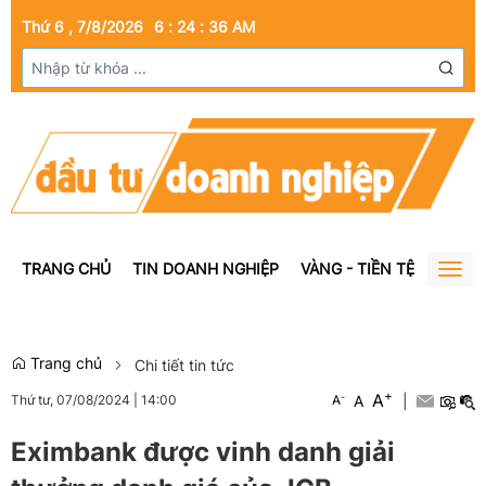
Thứ 6 , 7/8/2026
6
:
24
:
36
AM
TRANG CHỦ
TIN DOANH NGHIỆP
VÀNG - TIỀN TỆ
BẤT Đ
Togg
navig
Trang chủ
Chi tiết tin tức
+
A
-
A
|
Thứ tư, 07/08/2024
|
14:00
A
Eximbank được vinh danh giải