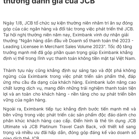
thưởng danh giá của JCB
Ngày 1/8, JCB tổ chức sự kiện thường niên nhằm tri ân sự đóng
góp của các ngân hàng và đối tác trong việc phát triển thẻ JCB.
Tại hội nghị thường niên năm nay, Eximbank vinh dự nhận giải
thưởng "Ngân hàng dẫn đầu về Doanh số thanh toán thẻ 2023 -
Leading Licensee in Merchant Sales Volume 2023". Tốc độ tăng
trưởng mạnh mẽ đã góp phần quan trọng giúp Eximbank khẳng
định vị thế trong lĩnh vực thanh toán không tiền mặt tại Việt Nam.
Thành tựu này cũng khẳng định sự sáng tạo và đột phá không
ngừng của Eximbank trong việc phát triển sản phẩm thẻ, đáp
ứng nhu cầu đa dạng của khách hàng. Eximbank luôn nâng cao
chất lượng dịch vụ, mang đến những trải nghiệm thanh toán tiện
lợi và an toàn cho khách hàng - nền tảng cho sự phát triển bền
vững của ngân hàng.
Ngoài ra, Eximbank tiếp tục khẳng định bước tiến mạnh mẽ và
bền vững trong việc phát triển các sản phẩm độc đáo dành cho
phân khúc khách hàng cao cấp. Điển hình là thẻ tín dụng JCB
Ultimate và JCB Platinum Travel Cash Back, với thiết kế sang
trọng và nhiều ưu đãi hấp dẫn, đóng góp đáng kể vào doanh số
giao dịch thẻ JCB.