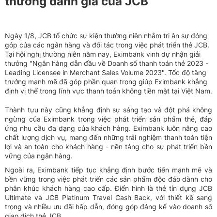
thưởng danh giá của JCB
Ngày 1/8, JCB tổ chức sự kiện thường niên nhằm tri ân sự đóng
góp của các ngân hàng và đối tác trong việc phát triển thẻ JCB.
Tại hội nghị thường niên năm nay, Eximbank vinh dự nhận giải
thưởng "Ngân hàng dẫn đầu về Doanh số thanh toán thẻ 2023 -
Leading Licensee in Merchant Sales Volume 2023". Tốc độ tăng
trưởng mạnh mẽ đã góp phần quan trọng giúp Eximbank khẳng
định vị thế trong lĩnh vực thanh toán không tiền mặt tại Việt Nam.
Thành tựu này cũng khẳng định sự sáng tạo và đột phá không
ngừng của Eximbank trong việc phát triển sản phẩm thẻ, đáp
ứng nhu cầu đa dạng của khách hàng. Eximbank luôn nâng cao
chất lượng dịch vụ, mang đến những trải nghiệm thanh toán tiện
lợi và an toàn cho khách hàng - nền tảng cho sự phát triển bền
vững của ngân hàng.
Ngoài ra, Eximbank tiếp tục khẳng định bước tiến mạnh mẽ và
bền vững trong việc phát triển các sản phẩm độc đáo dành cho
phân khúc khách hàng cao cấp. Điển hình là thẻ tín dụng JCB
Ultimate và JCB Platinum Travel Cash Back, với thiết kế sang
trọng và nhiều ưu đãi hấp dẫn, đóng góp đáng kể vào doanh số
giao dịch thẻ JCB.