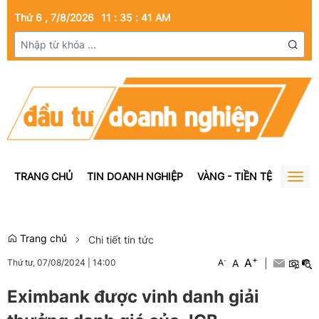
Thứ 6 , 7/8/2026
11
:
35
:
41
AM
TRANG CHỦ
TIN DOANH NGHIỆP
VÀNG - TIỀN TỆ
BẤT Đ
Togg
navig
Trang chủ
Chi tiết tin tức
+
A
-
A
|
Thứ tư, 07/08/2024
|
14:00
A
Eximbank được vinh danh giải