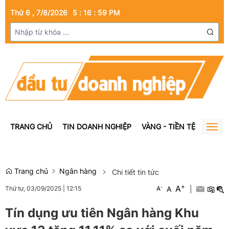
Thứ 6 , 7/8/2026
5
:
17
:
00
PM
TRANG CHỦ
TIN DOANH NGHIỆP
VÀNG - TIỀN TỆ
BẤT Đ
Togg
navig
Trang chủ
Ngân hàng
Chi tiết tin tức
+
A
-
A
|
Thứ tư, 03/09/2025
|
12:15
A
Tín dụng ưu tiên Ngân hàng Khu