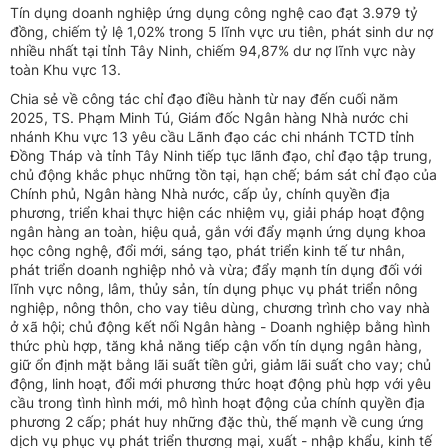
Tín dụng doanh nghiệp ứng dụng công nghệ cao đạt 3.979 tỷ
đồng, chiếm tỷ lệ 1,02% trong 5 lĩnh vực ưu tiên, phát sinh dư nợ
nhiều nhất tại tỉnh Tây Ninh, chiếm 94,87% dư nợ lĩnh vực này
toàn Khu vực 13.
Chia sẻ về công tác chỉ đạo điều hành từ nay đến cuối năm
2025, TS. Phạm Minh Tú, Giám đốc Ngân hàng Nhà nước chi
nhánh Khu vực 13 yêu cầu Lãnh đạo các chi nhánh TCTD tỉnh
Đồng Tháp và tỉnh Tây Ninh tiếp tục lãnh đạo, chỉ đạo tập trung,
chủ động khắc phục những tồn tại, hạn chế; bám sát chỉ đạo của
Chính phủ, Ngân hàng Nhà nước, cấp
ủy, chính quyền địa
phương, triển khai thực hiện các nhiệm vụ, giải pháp hoạt động
ngân hàng an toàn, hiệu quả, gắn với đẩy mạnh ứng dụng khoa
học công nghệ, đổi mới, sáng tạo, phát triển kinh tế tư nhân,
phát triển doanh nghiệp nhỏ và vừa; đẩy mạnh tín dụng đối với
lĩnh vực nông, lâm, thủy sản, tín dụng phục vụ phát triển nông
nghiệp, nông thôn, cho vay tiêu dùng, chương trình cho vay nhà
ở xã hội; chủ động kết nối Ngân hàng - Doanh nghiệp bằng hình
thức phù hợp, tăng khả năng tiếp cận vốn tín dụng ngân hàng,
giữ ổn định mặt bằng lãi suất tiền gửi, giảm lãi suất cho vay; chủ
động, linh hoạt, đổi mới phương thức hoạt động phù hợp với yêu
cầu trong tình hình mới, mô hình hoạt động của chính quyền địa
phương 2 cấp; phát huy những đặc thù, thế mạnh về cung ứng
dịch vụ phục vụ phát triển thương mại, xuất - nhập khẩu, kinh tế