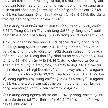
thủy sản (chiếm 29,69% tổng dư nợ); thu mua tiêu thụ nông lâm,
thủy sản (chiếm 23,64%); công nghiệp thương mại và cung ứng
dịch vụ phi nông nghiệp trên địa bàn nông thôn (chiếm 12,64%);
chế biến, bảo quản nông, lâm, thủy sản (chiếm 8,01%), tiêu dùng
trên địa bàn nông thôn (chiếm 7,57%)...
Về tín dụng xuất khẩu đạt 12.960 tỷ đồng, tăng 73,72%, chiếm
3,31%. Trong đó: tỉnh Tây Ninh tăng 3.565 tỷ đồng so với cuối
năm 2024; Đồng Tháp tăng 1.935 tỷ đồng so với cuối năm 2024.
Tín dụng doanh nghiệp nhỏ và vừa đạt 56.784 tỷ đồng, tăng
3.326 tỷ, tăng 6,22%, chiếm 14,51% tổng dư nợ 5 lĩnh vực ưu
tiên, đáp ứng nhu cầu vốn cho 4.932 doanh nghiệp nhỏ và vừa
toàn Khu vực 13. Riêng tỉnh Tây Ninh dư nợ cho vay tăng 4.060
tỷ, tăng 15,14%, chiếm tỷ lệ 54,36%; dư nợ cho vay tại Đồng
Tháp giảm 733 tỷ, giảm 2,75%, chiếm tỷ lệ 45,64%. Đối với dư
nợ tín dụng doanh nghiệp nhỏ và vừa cho vay chủ yếu là ngành
thương mại dịch vụ (tỷ lệ 60,97%, tập trung ngành bán buôn bán
lẻ); công nghiệp xây dựng chiếm tỷ lệ 34,61% chủ yếu là ngành
chế biến, chế tạo và sản xuất chế biến thực phẩm; còn lại ngành
nông lâm nghiệp và thủy sản chiếm tỷ lệ 4,42%.
Về tín dụng công nghiệp hỗ trợ đạt 9.042 tỷ đồng, chiếm 2,31%,
trong đó dư nợ tại Tây Ninh chiếm 62,44% tổng dư nợ lĩnh vực
này tại Khu vực 13.