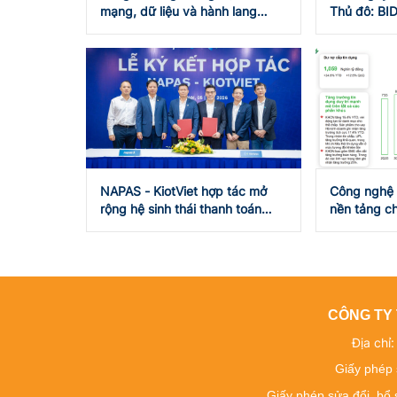
mạng, dữ liệu và hành lang
Thủ đô: BID
pháp lý
pháp trợ lự
chính
NAPAS - KiotViet hợp tác mở
Công nghệ v
rộng hệ sinh thái thanh toán
nền tảng c
VietQR
nhanh, an 
CÔNG TY 
Địa chỉ
Giấy phép 
Giấy phép sửa đổi, bổ