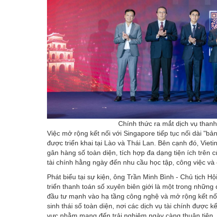
Chính thức ra mắt dịch vụ than
Việc mở rộng kết nối với Singapore tiếp tục nối dài "bả
được triển khai tại Lào và Thái Lan. Bên cạnh đó, Vieti
gân hàng số toàn diện, tích hợp đa dạng tiện ích trên
tài chính hằng ngày đến nhu cầu học tập, công việc và d
Phát biểu tại sự kiện, ông Trần Minh Bình - Chủ tịch Hộ
triển thanh toán số xuyên biên giới là một trong những
đầu tư mạnh vào hạ tầng công nghệ và mở rộng kết nối
sinh thái số toàn diện, nơi các dịch vụ tài chính được 
vực nhằm mang đến trải nghiệm ngày càng thuận tiện, 