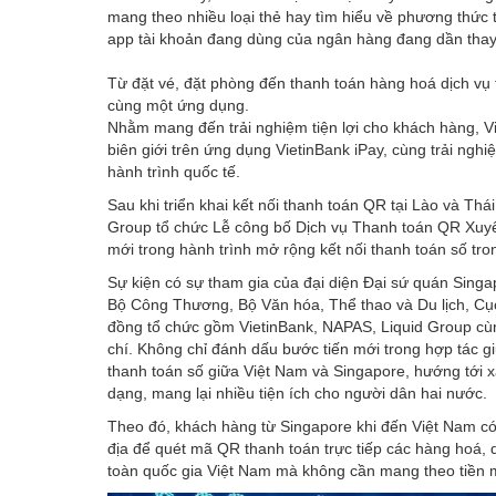
mang theo nhiều loại thẻ hay tìm hiểu về phương thức 
app tài khoản đang dùng của ngân hàng đang dần thay t
Từ đặt vé, đặt phòng đến thanh toán hàng hoá dịch vụ t
cùng một ứng dụng.
Nhằm mang đến trải nghiệm tiện lợi cho khách hàng, 
biên giới trên ứng dụng VietinBank iPay, cùng trải nghi
hành trình quốc tế.
Sau khi triển khai kết nối thanh toán QR tại Lào và Th
Group tổ chức Lễ công bố Dịch vụ Thanh toán QR Xuyê
mới trong hành trình mở rộng kết nối thanh toán số tro
Sự kiện có sự tham gia của đại diện Đại sứ quán Sing
Bộ Công Thương, Bộ Văn hóa, Thể thao và Du lịch, Cục 
đồng tổ chức gồm VietinBank, NAPAS, Liquid Group cùn
chí. Không chỉ đánh dấu bước tiến mới trong hợp tác g
thanh toán số giữa Việt Nam và Singapore, hướng tới x
dạng, mang lại nhiều tiện ích cho người dân hai nước.
Theo đó, khách hàng từ Singapore khi đến Việt Nam có
địa để quét mã QR thanh toán trực tiếp các hàng hoá, 
toàn quốc gia Việt Nam mà không cần mang theo tiền m