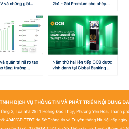
V và những giải
2in1 - Gói Premium cho phép
c công nghệ, tài
khách hàng “tự may đo thẻ
riêng”
à quản trị rủi ro tạo
Năm thứ hai liên tiếp OCB được
ho tăng trưởng
vinh danh tại Global Banking &
toàn của VPBank
Finance Awards
TNHH DỊCH VỤ THÔNG TIN VÀ PHÁT TRIỂN NỘI DUNG 
: Tầng 2, Tòa nhà 29T1 Hoàng Đạo Thúy, Phường Yên Hòa, Thành ph
số: 4940/GP-TTĐT do Sở Thông tin và Truyền thông Hà Nội cấp ngày
 sung (lần 1) số: 3776/GP-TTĐT do Sở Thông tin và Truyền thông Hà N