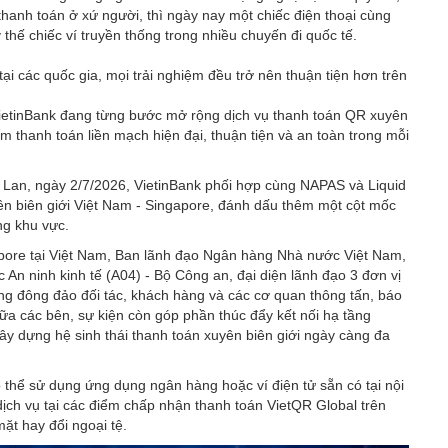
thanh toán ở xứ người, thì ngày nay một chiếc điện thoại cùng
hế chiếc ví truyền thống trong nhiều chuyến đi quốc tế.
ại các quốc gia, mọi trải nghiệm đều trở nên thuận tiện hơn trên
VietinBank đang từng bước mở rộng dịch vụ thanh toán QR xuyên
ệm thanh toán liền mạch hiện đại, thuận tiện và an toàn trong mỗi
ái Lan, ngày 2/7/2026, VietinBank phối hợp cùng NAPAS và Liquid
n biên giới Việt Nam - Singapore, đánh dấu thêm một cột mốc
ng khu vực.
apore tại Việt Nam, Ban lãnh đạo Ngân hàng Nhà nước Việt Nam,
An ninh kinh tế (A04) - Bộ Công an, đại diện lãnh đạo 3 đơn vị
g đông đảo đối tác, khách hàng và các cơ quan thông tấn, báo
iữa các bên, sự kiện còn góp phần thúc đẩy kết nối hạ tầng
ây dựng hệ sinh thái thanh toán xuyên biên giới ngày càng đa
 thể sử dụng ứng dụng ngân hàng hoặc ví điện tử sẵn có tại nội
dịch vụ tại các điểm chấp nhận thanh toán VietQR Global trên
ặt hay đổi ngoại tệ.