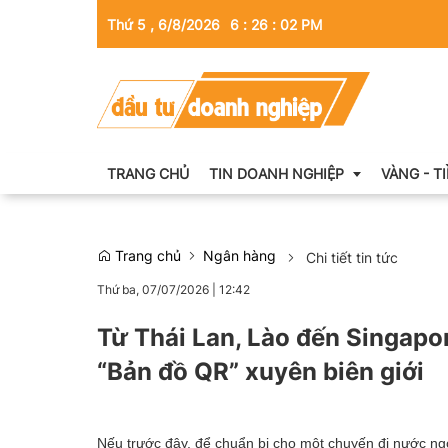
Thứ 5 , 6/8/2026
6
:
26
:
03
PM
TRANG CHỦ
TIN DOANH NGHIỆP
VÀNG - T
Trang chủ
Ngân hàng
Chi tiết tin tức
Thông tin doanh nghiệp
Thứ ba, 07/07/2026
|
12:42
Doanh nhân
Từ Thái Lan, Lào đến Singapo
Kinh tế tài chính
“Bản đồ QR” xuyên biên giới
Emagazine
Nếu trước đây, để chuẩn bị cho một chuyến đi nước ngo