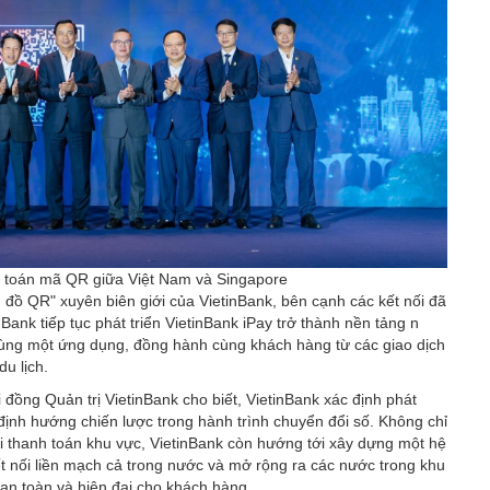
h toán mã QR giữa Việt Nam và Singapore
n đồ QR" xuyên biên giới của VietinBank, bên cạnh các kết nối đã
nBank tiếp tục phát triển VietinBank iPay trở thành nền tảng n
 cùng một ứng dụng, đồng hành cùng khách hàng từ các giao dịch
u lịch.
i đồng Quản trị VietinBank cho biết, VietinBank xác định phát
 định hướng chiến lược trong hành trình chuyển đổi số. Không chỉ
 thanh toán khu vực, VietinBank còn hướng tới xây dựng một hệ
kết nối liền mạch cả trong nước và mở rộng ra các nước trong khu
an toàn và hiện đại cho khách hàng.