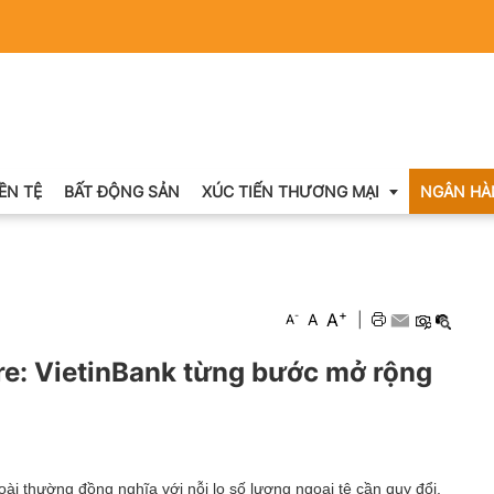
IỀN TỆ
BẤT ĐỘNG SẢN
XÚC TIẾN THƯƠNG MẠI
NGÂN HÀ
Xuất nhập khẩu
+
A
-
A
|
A
Khuyến mại
re: VietinBank từng bước mở rộng
Hội chợ triển lãm
OCOP
ài thường đồng nghĩa với nỗi lo số lượng ngoại tệ cần quy đổi,