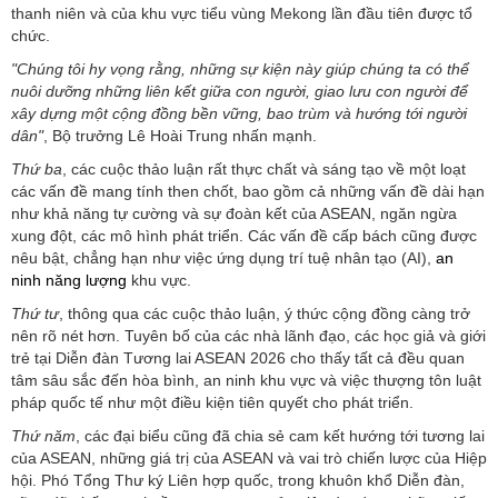
thanh niên và của khu vực tiểu vùng Mekong lần đầu tiên được tổ
chức.
"Chúng tôi hy vọng rằng, những sự kiện này giúp chúng ta có thể
nuôi dưỡng những liên kết giữa con người, giao lưu con người để
xây dựng một cộng đồng bền vững, bao trùm và hướng tới người
dân"
, Bộ trưởng Lê Hoài Trung nhấn mạnh.
Thứ ba
, các cuộc thảo luận rất thực chất và sáng tạo về một loạt
các vấn đề mang tính then chốt, bao gồm cả những vấn đề dài hạn
như khả năng tự cường và sự đoàn kết của ASEAN, ngăn ngừa
xung đột, các mô hình phát triển. Các vấn đề cấp bách cũng được
nêu bật, chẳng hạn như việc ứng dụng trí tuệ nhân tạo (AI),
an
ninh năng lượng
khu vực.
Thứ tư
, thông qua các cuộc thảo luận, ý thức cộng đồng càng trở
nên rõ nét hơn. Tuyên bố của các nhà lãnh đạo, các học giả và giới
trẻ tại Diễn đàn Tương lai ASEAN 2026 cho thấy tất cả đều quan
tâm sâu sắc đến hòa bình, an ninh khu vực và việc thượng tôn luật
pháp quốc tế như một điều kiện tiên quyết cho phát triển.
Thứ năm
, các đại biểu cũng đã chia sẻ cam kết hướng tới tương lai
của ASEAN, những giá trị của ASEAN và vai trò chiến lược của Hiệp
hội. Phó Tổng Thư ký Liên hợp quốc, trong khuôn khổ Diễn đàn,