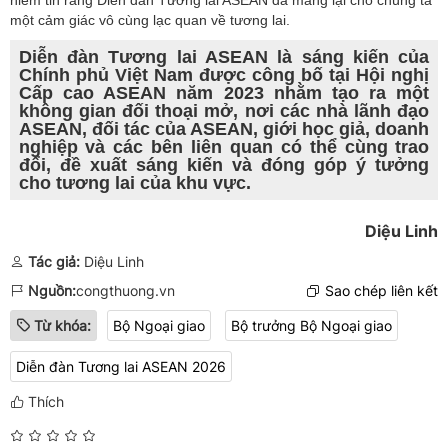
niềm tin rằng Diễn đàn Tương lai ASEAN đã mang lại cho chúng ta
một cảm giác vô cùng lạc quan về tương lai.
Diễn đàn Tương lai ASEAN là sáng kiến của
Chính phủ Việt Nam được công bố tại Hội nghị
Cấp cao ASEAN năm 2023 nhằm tạo ra một
không gian đối thoại mở, nơi các nhà lãnh đạo
ASEAN, đối tác của ASEAN, giới học giả, doanh
nghiệp và các bên liên quan có thể cùng trao
đổi, đề xuất sáng kiến và đóng góp ý tưởng
cho tương lai của khu vực.
Diệu Linh
Tác giả:
Diệu Linh
Nguồn:
congthuong.vn
Sao chép liên kết
Từ khóa:
Bộ Ngoại giao
Bộ trưởng Bộ Ngoại giao
Diễn đàn Tương lai ASEAN 2026
Thích