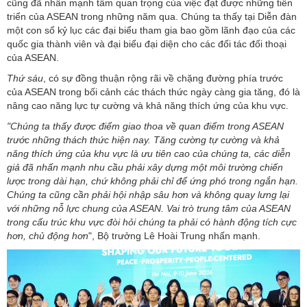
cũng đã nhấn mạnh tầm quan trọng của việc đạt được những tiến
triển của ASEAN trong những năm qua. Chúng ta thấy tại Diễn đàn
một con số kỷ lục các đại biểu tham gia bao gồm lãnh đạo của các
quốc gia thành viên và đại biểu đại diện cho các đối tác đối thoại
của ASEAN.
Thứ sáu
, có sự đồng thuận rộng rãi về chặng đường phía trước
của ASEAN trong bối cảnh các thách thức ngày càng gia tăng, đó là
nâng cao năng lực tự cường và khả năng thích ứng của khu vực.
"Chúng ta thấy được điểm giao thoa về quan điểm trong ASEAN
trước những thách thức hiện nay. Tăng cường tự cường và khả
năng thích ứng của khu vực là ưu tiên cao của chúng ta, các diễn
giả đã nhấn mạnh nhu cầu phải xây dựng một môi trường chiến
lược trong dài hạn, chứ không phải chỉ để ứng phó trong ngắn hạn.
Chúng ta cũng cần phải hội nhập sâu hơn và không quay lưng lại
với những nỗ lực chung của ASEAN. Vai trò trung tâm của ASEAN
trong cấu trúc khu vực đòi hỏi chúng ta phải có hành động tích cực
hơn, chủ động hơn
", Bộ trưởng Lê Hoài Trung nhấn mạnh.