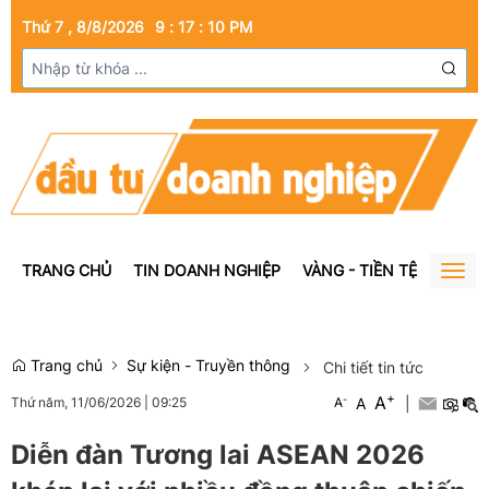
Thứ 7 , 8/8/2026
9
:
17
:
11
PM
TRANG CHỦ
TIN DOANH NGHIỆP
VÀNG - TIỀN TỆ
BẤT Đ
Togg
navig
Trang chủ
Sự kiện - Truyền thông
Chi tiết tin tức
+
A
-
A
|
Thứ năm, 11/06/2026
|
09:25
A
Diễn đàn Tương lai ASEAN 2026