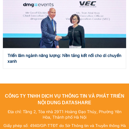
Triển lãm ngành năng lượng: Nền tảng kết nối cho di chuyển
xanh
CÔNG TY TNHH DỊCH VỤ THÔNG TIN VÀ PHÁT TRIỂN
NỘI DUNG DATASHARE
Địa chỉ: Tầng 2, Tòa nhà 29T1 Hoàng Đạo Thúy, Phường Yên
Hòa, Thành phố Hà Nội
Giấy phép số: 4940/GP-TTĐT do Sở Thông tin và Truyền thông Hà