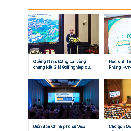
Quảng Ninh: Đăng cai vòng
Học sinh T
chung kết Giải Golf nghiệp dư
Phùng Hưng
thế giới 2027
hè trải ngh
Diễn đàn Chính phủ số Visa
Chủ tịch Q