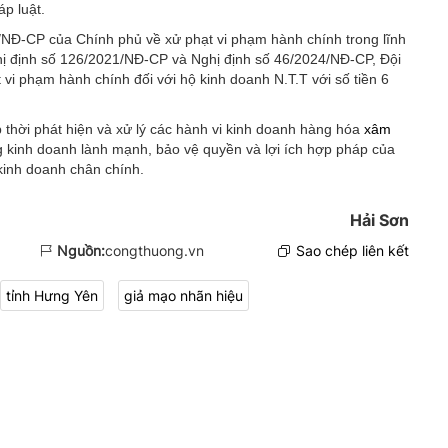
p luật.
/NĐ-CP của Chính phủ về xử phạt vi phạm hành chính trong lĩnh
hị định số 126/2021/NĐ-CP và Nghị định số 46/2024/NĐ-CP, Đội
 vi phạm hành chính đối với hộ kinh doanh N.T.T với số tiền 6
p thời phát hiện và xử lý các hành vi kinh doanh hàng hóa
xâm
 kinh doanh lành mạnh, bảo vệ quyền và lợi ích hợp pháp của
kinh doanh chân chính.
Hải Sơn
Nguồn:
congthuong.vn
Sao chép liên kết
tỉnh Hưng Yên
giả mạo nhãn hiệu