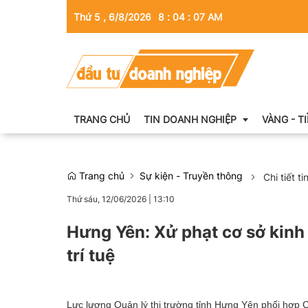
Thứ 5 , 6/8/2026
8
:
04
:
08
AM
TRANG CHỦ
TIN DOANH NGHIỆP
VÀNG - T
Trang chủ
Sự kiện - Truyền thông
Chi tiết ti
Thông tin doanh nghiệp
Thứ sáu, 12/06/2026
|
13:10
Doanh nhân
Hưng Yên: Xử phạt cơ sở kin
Kinh tế tài chính
trí tuệ
Emagazine
Lực lượng Quản lý thị trường tỉnh Hưng Yên phối hợp