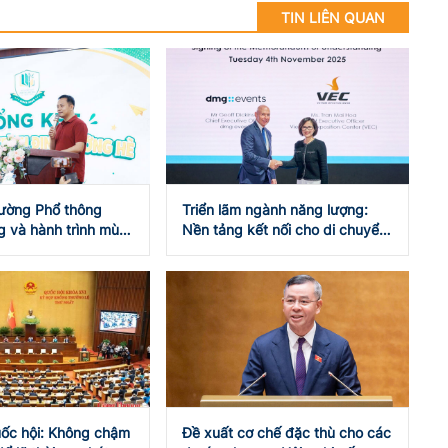
TIN LIÊN QUAN
rường Phổ thông
Triển lãm ngành năng lượng:
 và hành trình mùa
Nền tảng kết nối cho di chuyển
iệm bổ ích
xanh
uốc hội: Không chậm
Đề xuất cơ chế đặc thù cho các