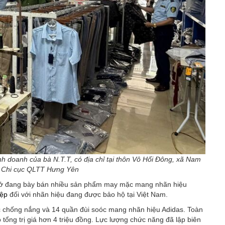
h doanh của bà N.T.T, có địa chỉ tại thôn Vô Hối Đông, xã Nam
: Chi cục QLTT Hưng Yên
ơ sở đang bày bán nhiều sản phẩm may mặc mang nhãn hiệu
iệp
đối với nhãn hiệu đang được bảo hộ tại Việt Nam.
c chống nắng và 14 quần đùi soóc mang nhãn hiệu Adidas. Toàn
tổng trị giá hơn 4 triệu đồng. Lực lượng chức năng đã lập biên