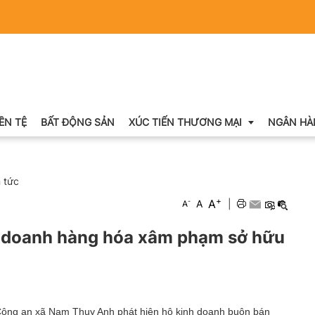
IỀN TỆ
BẤT ĐỘNG SẢN
XÚC TIẾN THƯƠNG MẠI
NGÂN HÀ
n tức
Xuất nhập khẩu
+
A
-
A
|
A
Khuyến mại
h doanh hàng hóa xâm phạm sở hữu
Hội chợ triển lãm
OCOP
 Công an xã Nam Thụy Anh phát hiện hộ kinh doanh buôn bán