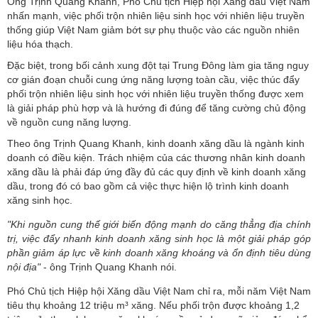
Ông Trịnh Quang Khanh, Phó Chủ tịch Hiệp hội Xăng dầu Việt Nam
nhấn mạnh, việc phối trộn nhiên liệu sinh học với nhiên liệu truyền
thống giúp Việt Nam giảm bớt sự phụ thuộc vào các nguồn nhiên
liệu hóa thạch.
Đặc biệt, trong bối cảnh xung đột tại Trung Đông làm gia tăng nguy
cơ gián đoạn chuỗi cung ứng năng lượng toàn cầu, việc thúc đẩy
phối trộn nhiên liệu sinh học với nhiên liệu truyền thống được xem
là giải pháp phù hợp và là hướng đi đúng để tăng cường chủ động
về nguồn cung năng lượng.
Theo ông Trịnh Quang Khanh,
k
inh doanh xăng dầu là ngành kinh
doanh có điều kiện. Trách nhiệm của các thương nhân kinh doanh
xăng dầu là phải đáp ứng đầy đủ các quy định về kinh doanh xăng
dầu, trong đó có bao gồm cả việc thực hiện lộ trình kinh doanh
xăng sinh học.
"Khi nguồn cung thế giới biến động mạnh do căng thẳng địa chính
trị, việc đẩy nhanh kinh doanh xăng sinh học là một giải pháp góp
phần giảm áp lực về kinh doanh xăng khoáng và ổn định tiêu dùng
nội địa"
- ông Trịnh Quang Khanh nói.
Phó Chủ tịch Hiệp hội Xăng dầu Việt Nam chỉ ra, mỗi năm Việt Nam
tiêu thụ khoảng 12 triệu m³ xăng. Nếu phối trộn được khoảng 1,2