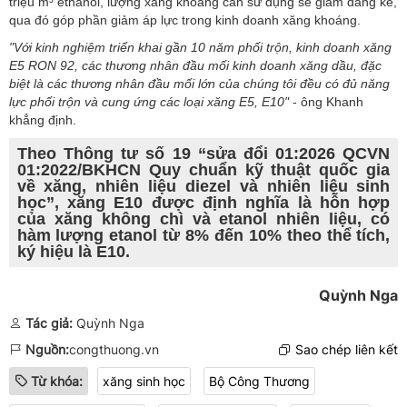
triệu m³ ethanol, lượng xăng khoáng cần sử dụng sẽ giảm đáng kể,
qua đó góp phần giảm áp lực trong kinh doanh xăng khoáng.
"Với kinh nghiệm triển khai gần 10 năm phối trộn, kinh doanh xăng
E5 RON 92, các thương nhân đầu mối kinh doanh xăng dầu, đặc
biệt là các thương nhân đầu mối lớn của chúng tôi đều có đủ năng
lực phối trộn và cung ứng các loại xăng E5, E10"
- ông Khanh
khẳng định.
Theo Thông tư số 19 “sửa đổi 01:2026 QCVN
01:2022/BKHCN Quy chuẩn kỹ thuật quốc gia
về xăng, nhiên liệu diezel và nhiên liệu sinh
học”, xăng E10 được định nghĩa là hỗn hợp
của xăng không chì và etanol nhiên liệu, có
hàm lượng etanol từ 8% đến 10% theo thể tích,
ký hiệu là E10.
Quỳnh Nga
Tác giả:
Quỳnh Nga
Nguồn:
congthuong.vn
Sao chép liên kết
Từ khóa:
xăng sinh học
Bộ Công Thương