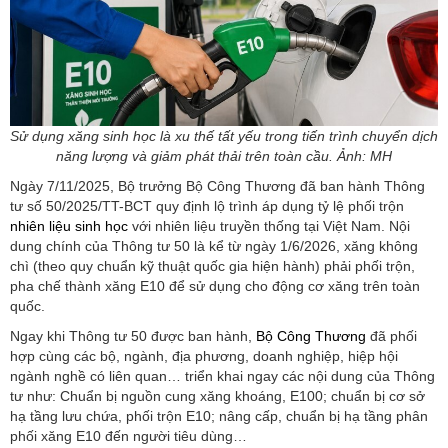
Sử dụng xăng sinh học là xu thế tất yếu trong tiến trình chuyển dịch
năng lượng và giảm phát thải trên toàn cầu. Ảnh: MH
Ngày 7/11/2025, Bộ trưởng Bộ Công Thương đã ban hành Thông
tư số 50/2025/TT-BCT quy định lộ trình áp dụng tỷ lệ phối trộn
nhiên liệu sinh học
với nhiên liệu truyền thống tại Việt Nam. Nội
dung chính của Thông tư 50 là kể từ ngày 1/6/2026, xăng không
chì (theo quy chuẩn kỹ thuật quốc gia hiện hành) phải phối trộn,
pha chế thành xăng E10 để sử dụng cho động cơ xăng trên toàn
quốc.
Ngay khi Thông tư 50 được ban hành,
Bộ Công Thương
đã phối
hợp cùng các bộ, ngành, địa phương, doanh nghiệp, hiệp hội
ngành nghề có liên quan… triển khai ngay các nội dung của Thông
tư như: Chuẩn bị nguồn cung xăng khoáng, E100; chuẩn bị cơ sở
hạ tầng lưu chứa, phối trộn E10; nâng cấp, chuẩn bị hạ tầng phân
phối xăng E10 đến người tiêu dùng…