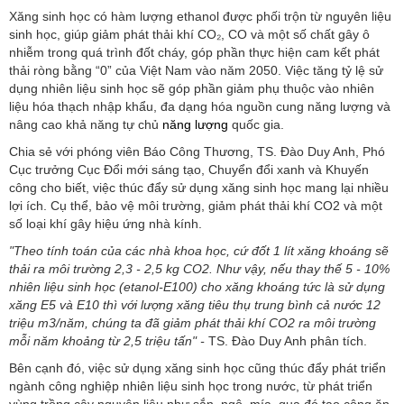
Xăng sinh học có hàm lượng ethanol được phối trộn từ nguyên liệu
sinh học, giúp giảm phát thải khí CO₂, CO và một số chất gây ô
nhiễm trong quá trình đốt cháy, góp phần thực hiện cam kết phát
thải ròng bằng “0” của Việt Nam vào năm 2050. Việc tăng tỷ lệ sử
dụng nhiên liệu sinh học sẽ góp phần giảm phụ thuộc vào nhiên
liệu hóa thạch nhập khẩu, đa dạng hóa nguồn cung năng lượng và
nâng cao khả năng tự chủ
năng lượng
quốc gia.
Chia sẻ với phóng viên Báo Công Thương, TS. Đào Duy Anh, Phó
Cục trưởng Cục Đổi mới sáng tạo, Chuyển đổi xanh và Khuyến
công cho biết, việc thúc đẩy sử dụng xăng sinh học mang lại nhiều
lợi ích. Cụ thể, bảo vệ môi trường, giảm phát thải khí CO2 và một
số loại khí gây hiệu ứng nhà kính.
"Theo tính toán của các nhà khoa học, cứ đốt 1 lít xăng khoáng sẽ
thải ra môi trường 2,3 - 2,5 kg CO2. Như vậy, nếu thay thế 5 - 10%
nhiên liệu sinh học (etanol-E100) cho xăng khoáng tức là sử dụng
xăng E5 và E10 thì với lượng xăng tiêu thụ trung bình cả nước 12
triệu m3/năm, chúng ta đã giảm phát thải khí CO2 ra môi trường
mỗi năm khoảng từ 2,5 triệu tấn" -
TS. Đào Duy Anh phân tích.
Bên cạnh đó, việc sử dụng xăng sinh học cũng thúc đẩy phát triển
ngành công nghiệp nhiên liệu sinh học trong nước, từ phát triển