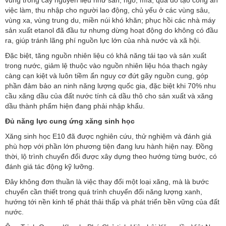
vùng trồng cây nguyên liệu như sắn, ngô, mía, qua đó tạo công ăn
việc làm, thu nhập cho người lao động, chủ yếu ở các vùng sâu,
vùng xa, vùng trung du, miền núi khó khăn; phục hồi các nhà máy
sản xuất etanol đã đầu tư nhưng dừng hoạt động do không có đầu
ra, giúp tránh lãng phí nguồn lực lớn của nhà nước và xã hội.
Đặc biệt, tăng nguồn nhiên liệu có khả năng tái tạo và sản xuất
trong nước, giảm lệ thuộc vào nguồn nhiên liệu hóa thạch ngày
càng cạn kiệt và luôn tiềm ẩn nguy cơ đứt gãy nguồn cung, góp
phần đảm bảo an ninh năng lượng quốc gia, đặc biệt khi 70% nhu
cầu xăng dầu của đất nước tính cả dầu thô cho sản xuất và xăng
dầu thành phẩm hiện đang phải nhập khẩu.
Đủ năng lực cung ứng xăng sinh học
Xăng sinh học E10 đã được nghiên cứu, thử nghiệm và đánh giá
phù hợp với phần lớn phương tiện đang lưu hành hiện nay. Đồng
thời, lộ trình chuyển đổi được xây dựng theo hướng từng bước, có
đánh giá tác động kỹ lưỡng.
Đây không đơn thuần là việc thay đổi một loại xăng, mà là bước
chuyển cần thiết trong quá trình chuyển đổi năng lượng xanh,
hướng tới nền kinh tế phát thải thấp và phát triển bền vững của đất
nước.