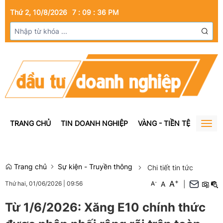
Thứ 2, 10/8/2026
7
:
09
:
36
PM
TRANG CHỦ
TIN DOANH NGHIỆP
VÀNG - TIỀN TỆ
BẤT Đ
Togg
navig
Trang chủ
Sự kiện - Truyền thông
Chi tiết tin tức
+
A
-
A
|
Thứ hai, 01/06/2026
|
09:56
A
Từ 1/6/2026: Xăng E10 chính thức