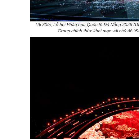
Tối 30/5, Lễ hội Pháo hoa Quốc tế Đà Nẵng 2026 
Group chính thức khai mạc với chủ đề “Đ