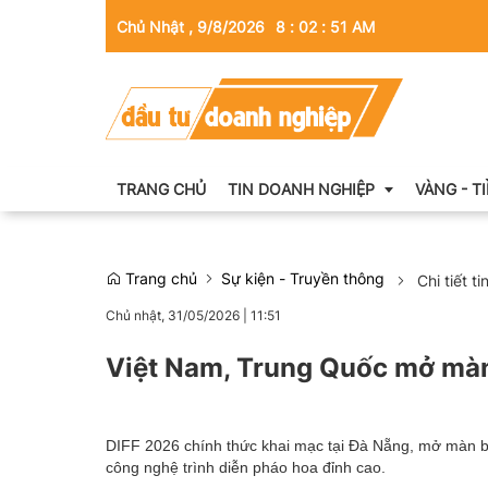
Chủ Nhật , 9/8/2026
8
:
02
:
52
AM
TRANG CHỦ
TIN DOANH NGHIỆP
VÀNG - T
Trang chủ
Sự kiện - Truyền thông
Chi tiết ti
Thông tin doanh nghiệp
Chủ nhật, 31/05/2026
|
11:51
Doanh nhân
Việt Nam, Trung Quốc mở màn
Kinh tế tài chính
Emagazine
DIFF 2026 chính thức khai mạc tại Đà Nẵng, mở màn b
công nghệ trình diễn pháo hoa đỉnh cao.