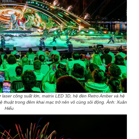
ư laser công suất lớn, matrix LED 3D, hệ đèn Retro Amber và hệ
ệ thuật trong đêm khai mạc trở nên vô cùng sôi động. Ảnh: Xuân
Hiếu