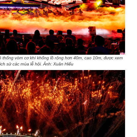
 thống vòm cơ khí khổng lồ rộng hơn 40m, cao 10m, được xem
lịch sử các mùa lễ hội. Ảnh: Xuân Hiếu