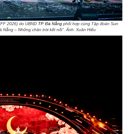
(DIFF 2026) do UBND
TP. Đà Nẵng
phối hợp cùng Tập đoàn Sun
à Nẵng – Những chân trời kết nối”. Ảnh: Xuân Hiếu