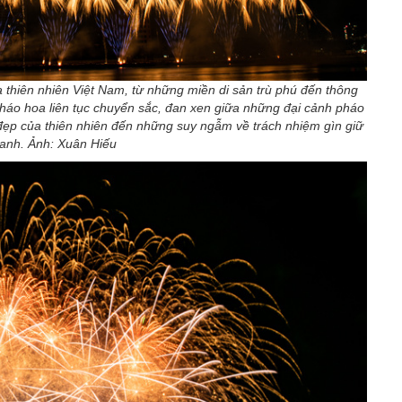
hiên nhiên Việt Nam, từ những miền di sản trù phú đến thông
pháo hoa liên tục chuyển sắc, đan xen giữa những đại cảnh pháo
 đẹp của thiên nhiên đến những suy ngẫm về trách nhiệm gìn giữ
xanh. Ảnh: Xuân Hiếu