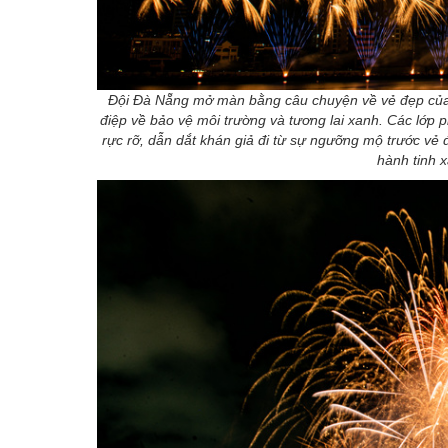
Đội Đà Nẵng mở màn bằng câu chuyện về vẻ đẹp của t
điệp về bảo vệ môi trường và tương lai xanh. Các lớp 
rực rỡ, dẫn dắt khán giả đi từ sự ngưỡng mộ trước vẻ
hành tinh 