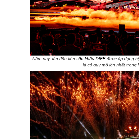
Năm nay, lần đầu tiên
sân khấu DIFF
được áp dụng hệ
là có quy mô lớn nhất trong 