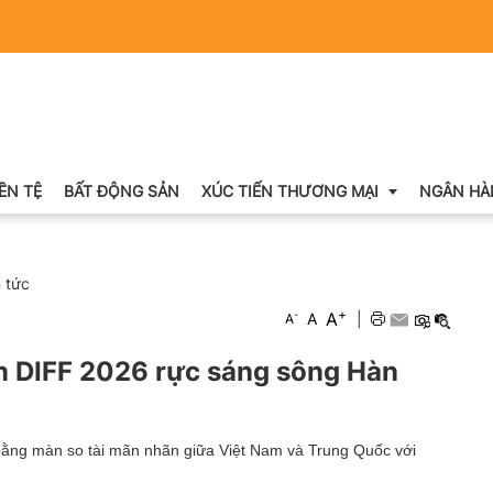
IỀN TỆ
BẤT ĐỘNG SẢN
XÚC TIẾN THƯƠNG MẠI
NGÂN HÀ
n tức
Xuất nhập khẩu
+
A
-
A
|
A
Khuyến mại
 DIFF 2026 rực sáng sông Hàn
Hội chợ triển lãm
OCOP
ằng màn so tài mãn nhãn giữa Việt Nam và Trung Quốc với