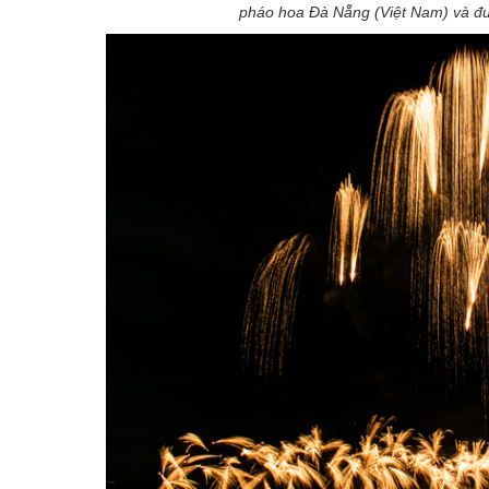
pháo hoa Đà Nẵng (Việt Nam) và đư