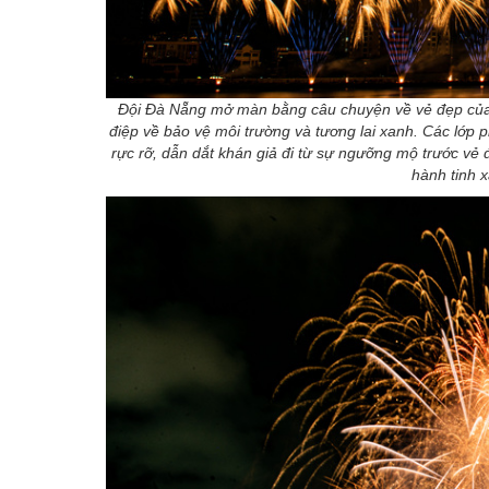
Đội Đà Nẵng mở màn bằng câu chuyện về vẻ đẹp của t
điệp về bảo vệ môi trường và tương lai xanh. Các lớp 
rực rỡ, dẫn dắt khán giả đi từ sự ngưỡng mộ trước vẻ
hành tinh 