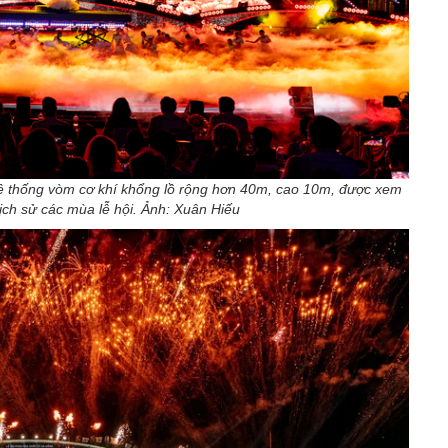
 thống vòm cơ khí khổng lồ rộng hơn 40m, cao 10m, được xem
lịch sử các mùa lễ hội. Ảnh: Xuân Hiếu