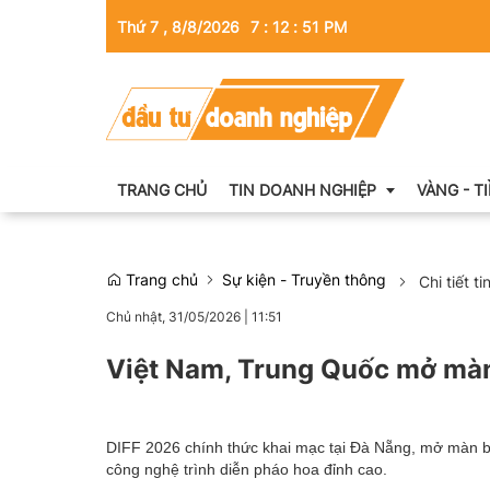
Thứ 7 , 8/8/2026
7
:
12
:
53
PM
TRANG CHỦ
TIN DOANH NGHIỆP
VÀNG - T
Trang chủ
Sự kiện - Truyền thông
Chi tiết ti
Thông tin doanh nghiệp
Chủ nhật, 31/05/2026
|
11:51
Doanh nhân
Việt Nam, Trung Quốc mở màn
Kinh tế tài chính
Emagazine
DIFF 2026 chính thức khai mạc tại Đà Nẵng, mở màn b
công nghệ trình diễn pháo hoa đỉnh cao.