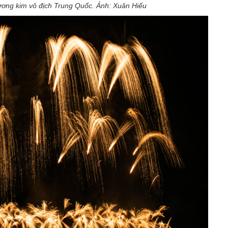
ơng kim vô địch Trung Quốc. Ảnh: Xuân Hiếu