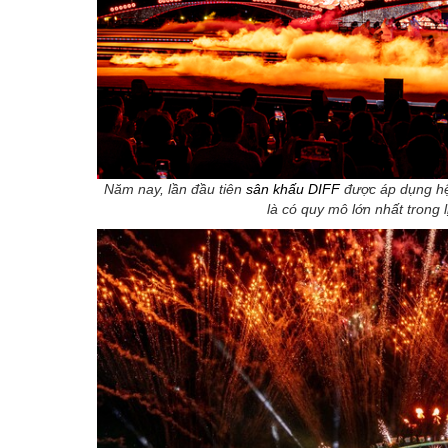
Năm nay, lần đầu tiên
sân khấu DIFF
được áp dụng hệ
là có quy mô lớn nhất trong 