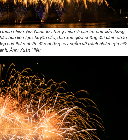
hiên nhiên Việt Nam, từ những miền di sản trù phú đến thông
pháo hoa liên tục chuyển sắc, đan xen giữa những đại cảnh pháo
 đẹp của thiên nhiên đến những suy ngẫm về trách nhiệm gìn giữ
xanh. Ảnh: Xuân Hiếu