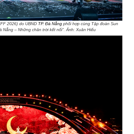
(DIFF 2026) do UBND
TP. Đà Nẵng
phối hợp cùng Tập đoàn Sun
à Nẵng – Những chân trời kết nối”. Ảnh: Xuân Hiếu