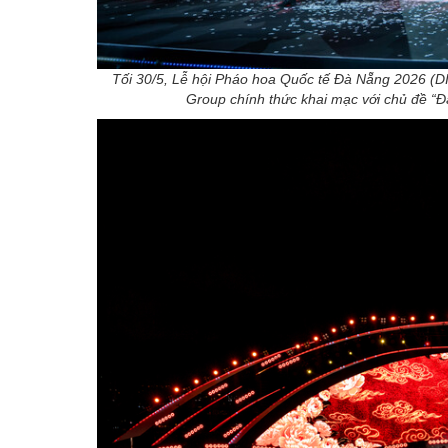
Tối 30/5, Lễ hội Pháo hoa Quốc tế Đà Nẵng 2026 
Group chính thức khai mạc với chủ đề “Đ