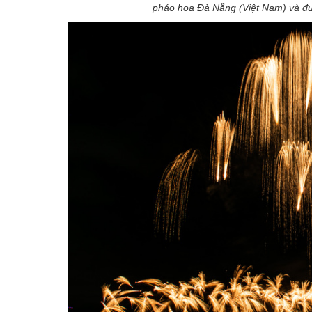
pháo hoa Đà Nẵng (Việt Nam) và đư