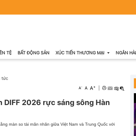
IỀN TỆ
BẤT ĐỘNG SẢN
XÚC TIẾN THƯƠNG MẠI
NGÂN HÀ
n tức
Xuất nhập khẩu
+
A
-
A
|
A
Khuyến mại
 DIFF 2026 rực sáng sông Hàn
Hội chợ triển lãm
OCOP
ằng màn so tài mãn nhãn giữa Việt Nam và Trung Quốc với