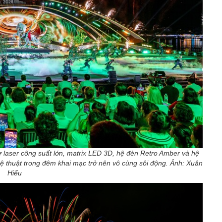
ư laser công suất lớn, matrix LED 3D, hệ đèn Retro Amber và hệ
ệ thuật trong đêm khai mạc trở nên vô cùng sôi động. Ảnh: Xuân
Hiếu