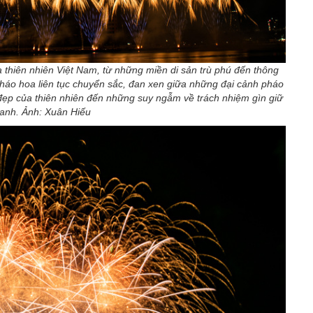
hiên nhiên Việt Nam, từ những miền di sản trù phú đến thông
pháo hoa liên tục chuyển sắc, đan xen giữa những đại cảnh pháo
 đẹp của thiên nhiên đến những suy ngẫm về trách nhiệm gìn giữ
xanh. Ảnh: Xuân Hiếu