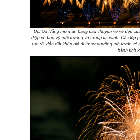
Đội Đà Nẵng mở màn bằng câu chuyện về vẻ đẹp của t
điệp về bảo vệ môi trường và tương lai xanh. Các lớp 
rực rỡ, dẫn dắt khán giả đi từ sự ngưỡng mộ trước vẻ
hành tinh 