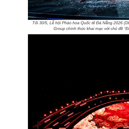
Tối 30/5, Lễ hội Pháo hoa Quốc tế Đà Nẵng 2026 
Group chính thức khai mạc với chủ đề “Đ