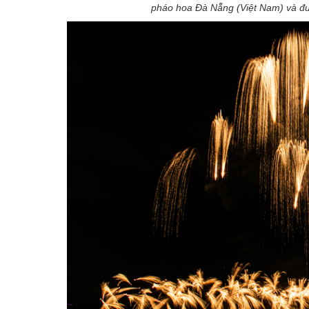
pháo hoa Đà Nẵng (Việt Nam) và đư