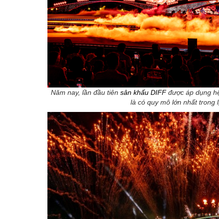
Năm nay, lần đầu tiên
sân khấu DIFF
được áp dụng hệ
là có quy mô lớn nhất trong 