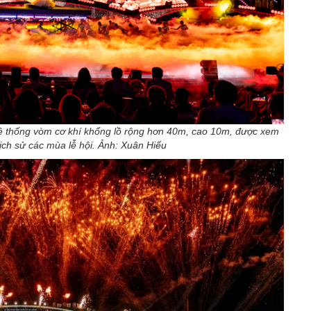
 thống vòm cơ khí khổng lồ rộng hơn 40m, cao 10m, được xem
lịch sử các mùa lễ hội. Ảnh: Xuân Hiếu