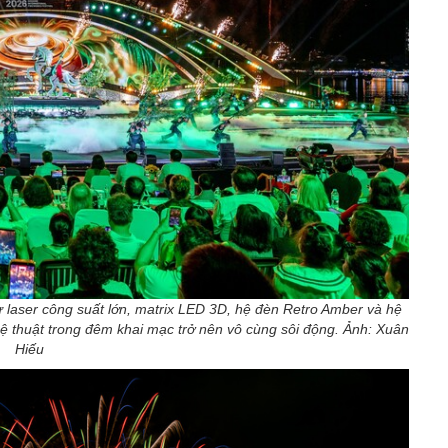
ư laser công suất lớn, matrix LED 3D, hệ đèn Retro Amber và hệ
ệ thuật trong đêm khai mạc trở nên vô cùng sôi động. Ảnh: Xuân
Hiếu