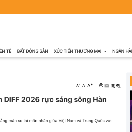
IỀN TỆ
BẤT ĐỘNG SẢN
XÚC TIẾN THƯƠNG MẠI
NGÂN HÀ
Xuất nhập khẩu
+
A
-
A
|
A
Khuyến mại
 DIFF 2026 rực sáng sông Hàn
Hội chợ triển lãm
OCOP
ằng màn so tài mãn nhãn giữa Việt Nam và Trung Quốc với