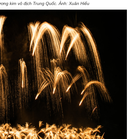
ơng kim vô địch Trung Quốc. Ảnh: Xuân Hiếu