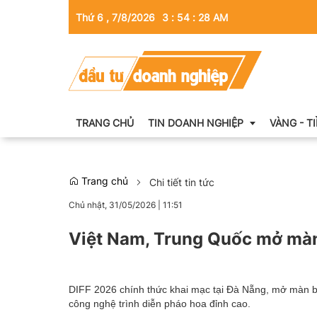
Thứ 6 , 7/8/2026
3
:
54
:
30
AM
TRANG CHỦ
TIN DOANH NGHIỆP
VÀNG - T
Trang chủ
Chi tiết tin tức
Thông tin doanh nghiệp
Chủ nhật, 31/05/2026
|
11:51
Doanh nhân
Việt Nam, Trung Quốc mở màn
Kinh tế tài chính
Emagazine
DIFF 2026 chính thức khai mạc tại Đà Nẵng, mở màn b
công nghệ trình diễn pháo hoa đỉnh cao.