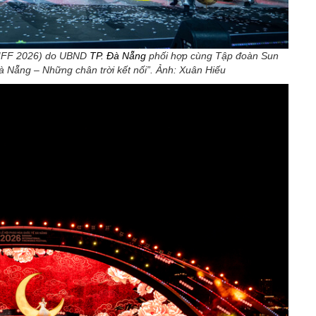
(DIFF 2026) do UBND
TP. Đà Nẵng
phối hợp cùng Tập đoàn Sun
à Nẵng – Những chân trời kết nối”. Ảnh: Xuân Hiếu