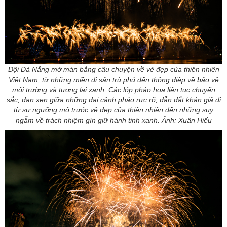
Đội Đà Nẵng mở màn bằng câu chuyện về vẻ đẹp của thiên nhiên
Việt Nam, từ những miền di sản trù phú đến thông điệp về bảo vệ
môi trường và tương lai xanh. Các lớp pháo hoa liên tục chuyển
sắc, đan xen giữa những đại cảnh pháo rực rỡ, dẫn dắt khán giả đi
từ sự ngưỡng mộ trước vẻ đẹp của thiên nhiên đến những suy
ngẫm về trách nhiệm gìn giữ hành tinh xanh. Ảnh: Xuân Hiếu