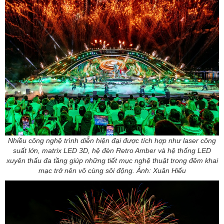
Nhiều công nghệ trình diễn hiện đại được tích hợp như laser công
suất lớn, matrix LED 3D, hệ đèn Retro Amber và hệ thống LED
xuyên thấu đa tầng giúp những tiết mục nghệ thuật trong đêm khai
mạc trở nên vô cùng sôi động. Ảnh: Xuân Hiếu