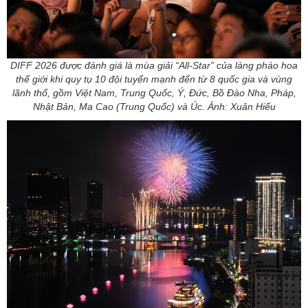
DIFF 2026 được đánh giá là mùa giải “All-Star” của làng pháo hoa
thế giới khi quy tụ 10 đội tuyển mạnh đến từ 8 quốc gia và vùng
lãnh thổ, gồm Việt Nam, Trung Quốc, Ý, Đức, Bồ Đào Nha, Pháp,
Nhật Bản, Ma Cao (Trung Quốc) và Úc. Ảnh: Xuân Hiếu