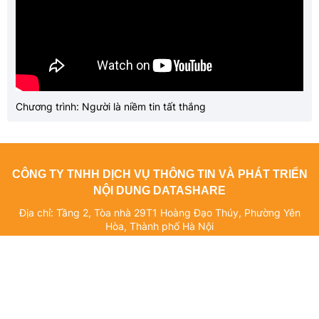
Chương trình: Người là niềm tin tất thắng
CÔNG TY TNHH DỊCH VỤ THÔNG TIN VÀ PHÁT TRIỂN
NỘI DUNG DATASHARE
Địa chỉ: Tầng 2, Tòa nhà 29T1 Hoàng Đạo Thúy, Phường Yên
Hòa, Thành phố Hà Nội
Giấy phép số: 4940/GP-TTĐT do Sở Thông tin và Truyền thông Hà
Nội cấp ngày 10/10/2019
Giấy phép sửa đổi, bổ sung (lần 1) số: 3776/GP-TTĐT do Sở
Thông tin và Truyền thông Hà Nội cấp ngày 08/12/2022
Giấy phép sửa đổi, bổ sung (lần 2) số: 163/GP-TTĐT do Sở Thông