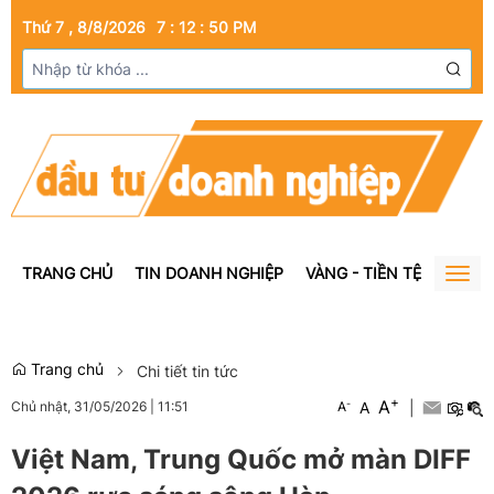
Thứ 7 , 8/8/2026
7
:
12
:
51
PM
TRANG CHỦ
TIN DOANH NGHIỆP
VÀNG - TIỀN TỆ
BẤT Đ
Togg
navig
Trang chủ
Chi tiết tin tức
+
A
-
A
|
Chủ nhật, 31/05/2026
|
11:51
A
Việt Nam, Trung Quốc mở màn DIFF