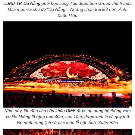
UBND
TP. Đà Nẵng
phối hợp cùng Tập đoàn Sun Group chính thức
khai mạc với chủ đề “Đà Nẵng – Những chân trời kết nối”. Ảnh:
Xuân Hiếu
Năm nay, lần đầu tiên
sân khấu DIFF
được áp dụng hệ thống vòm
cơ khí khổng lồ rộng hơn 40m, cao 10m, được xem là có quy mô
lớn nhất trong lịch sử các mùa lễ hội. Ảnh: Xuân Hiếu