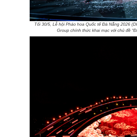
Tối 30/5, Lễ hội Pháo hoa Quốc tế Đà Nẵng 2026 
Group chính thức khai mạc với chủ đề “Đ