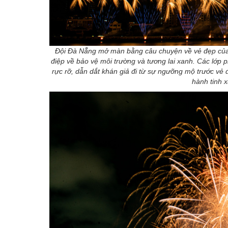
Đội Đà Nẵng mở màn bằng câu chuyện về vẻ đẹp của t
điệp về bảo vệ môi trường và tương lai xanh. Các lớp 
rực rỡ, dẫn dắt khán giả đi từ sự ngưỡng mộ trước vẻ
hành tinh 