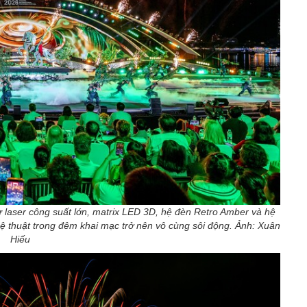
ư laser công suất lớn, matrix LED 3D, hệ đèn Retro Amber và hệ
ệ thuật trong đêm khai mạc trở nên vô cùng sôi động. Ảnh: Xuân
Hiếu