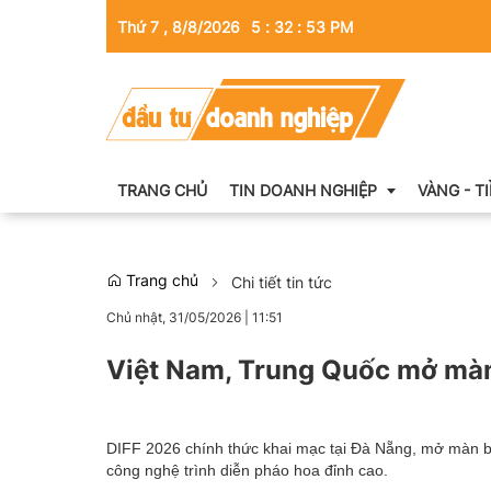
Thứ 7 , 8/8/2026
5
:
32
:
55
PM
TRANG CHỦ
TIN DOANH NGHIỆP
VÀNG - T
Trang chủ
Chi tiết tin tức
Thông tin doanh nghiệp
Chủ nhật, 31/05/2026
|
11:51
Doanh nhân
Việt Nam, Trung Quốc mở màn
Kinh tế tài chính
Emagazine
DIFF 2026 chính thức khai mạc tại Đà Nẵng, mở màn b
công nghệ trình diễn pháo hoa đỉnh cao.