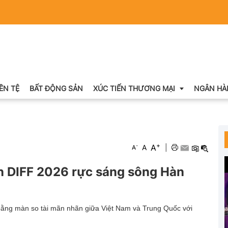
IỀN TỆ
BẤT ĐỘNG SẢN
XÚC TIẾN THƯƠNG MẠI
NGÂN HÀ
Xuất nhập khẩu
+
A
-
A
|
A
Khuyến mại
 DIFF 2026 rực sáng sông Hàn
Hội chợ triển lãm
OCOP
ằng màn so tài mãn nhãn giữa Việt Nam và Trung Quốc với