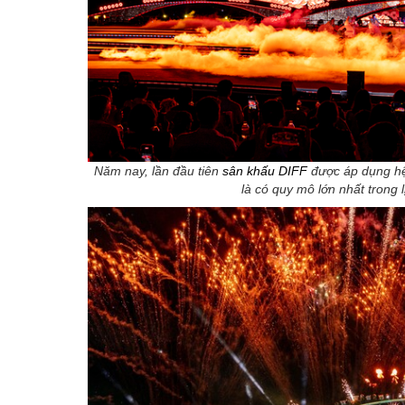
Năm nay, lần đầu tiên
sân khấu DIFF
được áp dụng hệ
là có quy mô lớn nhất trong 