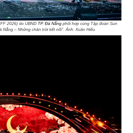
(DIFF 2026) do UBND
TP. Đà Nẵng
phối hợp cùng Tập đoàn Sun
à Nẵng – Những chân trời kết nối”. Ảnh: Xuân Hiếu