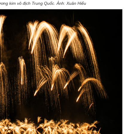
ơng kim vô địch Trung Quốc. Ảnh: Xuân Hiếu