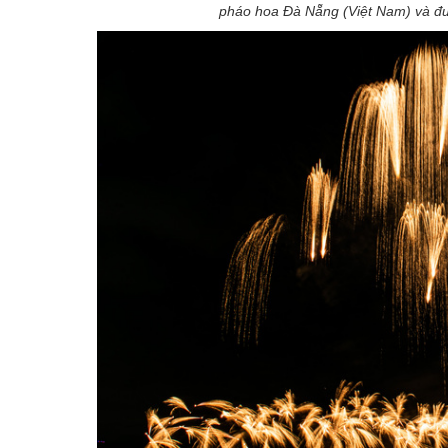
pháo hoa Đà Nẵng (Việt Nam) và đư