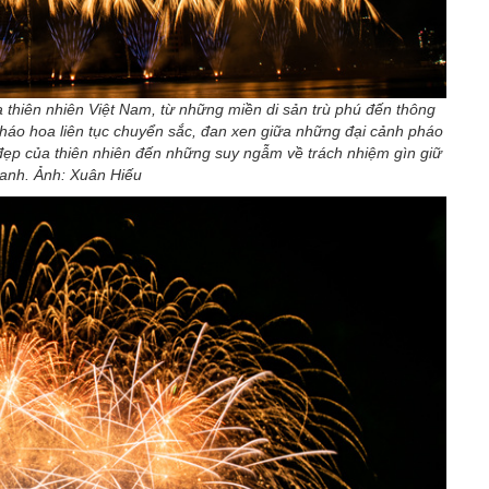
hiên nhiên Việt Nam, từ những miền di sản trù phú đến thông
pháo hoa liên tục chuyển sắc, đan xen giữa những đại cảnh pháo
 đẹp của thiên nhiên đến những suy ngẫm về trách nhiệm gìn giữ
xanh. Ảnh: Xuân Hiếu