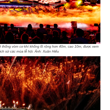
 thống vòm cơ khí khổng lồ rộng hơn 40m, cao 10m, được xem
lịch sử các mùa lễ hội. Ảnh: Xuân Hiếu