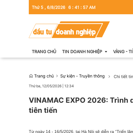
Thứ 5 , 6/8/2026
6
:
41
:
58
AM
TRANG CHỦ
TIN DOANH NGHIỆP
VÀNG - T
Trang chủ
Sự kiện - Truyền thông
Chi tiết ti
Thông tin doanh nghiệp
Thứ ba, 12/05/2026
|
12:34
Doanh nhân
VINAMAC EXPO 2026: Trình di
Kinh tế tài chính
tiên tiến
Emagazine
Từ ngày 14 - 16/5/2026, tại Hà Nội sẽ diễn ra “Triển 