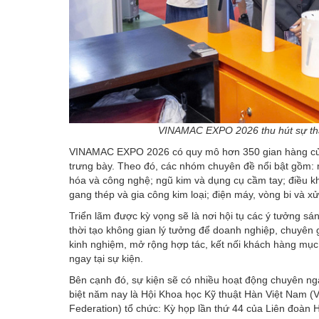
VINAMAC EXPO 2026 thu hút sự th
VINAMAC EXPO 2026 có quy mô hơn 350 gian hàng của 
trưng bày. Theo đó, các nhóm chuyên đề nổi bật gồm: 
hóa và công nghệ; ngũ kim và dụng cụ cầm tay; điều kh
gang thép và gia công kim loại; điện máy, vòng bi và x
Triển lãm được kỳ vọng sẽ là nơi hội tụ các ý tưởng sá
thời tạo không gian lý tưởng để doanh nghiệp, chuyên g
kinh nghiệm, mở rộng hợp tác, kết nối khách hàng mục
ngay tại sự kiện.
Bên cạnh đó, sự kiện sẽ có nhiều hoạt động chuyên ngà
biệt năm nay là Hội Khoa học Kỹ thuật Hàn Việt Nam 
Federation) tổ chức: Kỳ họp lần thứ 44 của Liên đoàn 