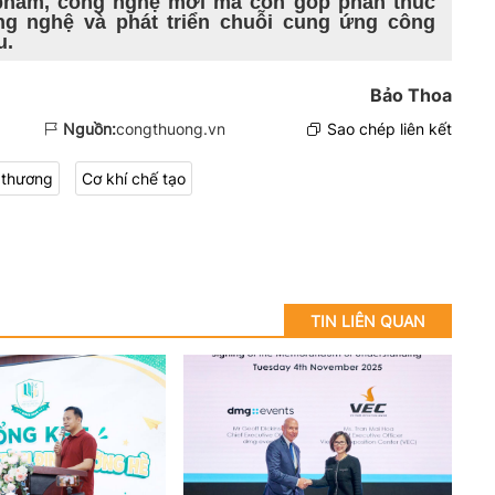
n phẩm, công nghệ mới mà còn góp phần thúc
ng nghệ và phát triển chuỗi cung ứng công
u.
Bảo Thoa
Nguồn:
congthuong.vn
Sao chép liên kết
 thương
Cơ khí chế tạo
TIN LIÊN QUAN