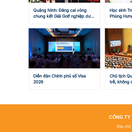
Quảng Ninh: Đăng cai vòng
Học sinh T
chung kết Giải Golf nghiệp dư
Phùng Hưng
thế giới 2027
hè trải ngh
Diễn đàn Chính phủ số Visa
Chủ tịch Q
2026
trễ, không đ
triển đất n
CÔNG TY 
Địa chỉ