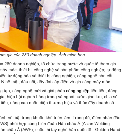
am gia của 280 doanh nghiệp. Ảnh minh họa
280 doanh nghiệp, tổ chức trong nước và quốc tế tham gia
máy móc, thiết bị, công nghệ và sản phẩm công nghiệp; tự động
iển tự động hóa và thiết bị công nghiệp; công nghệ hàn cắt,
ử lý bề mặt; đầu nối, dây đai cáp điện và gia công máy móc.
ng tạo, công nghệ mới và giải pháp
công nghiệp
tiên tiến; đồng
ia, hiệp hội ngành hàng trong và ngoài nước giao lưu, chia sẻ
 tiêu, nâng cao nhận diện thương hiệu và thúc đẩy doanh số
nh nổi bật trong khuôn khổ triển lãm. Trong đó, điểm nhấn đặc
(VWS) phối hợp cùng Liên đoàn Hàn châu Á (Asian Welding
Hàn châu Á (AWF); cuộc thi tay nghề hàn quốc tế - Golden Hand