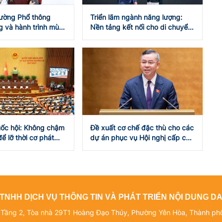
rường Phổ thông
Triển lãm ngành năng lượng:
 và hành trình mùa
Nền tảng kết nối cho di chuyển
iệm bổ ích
xanh
uốc hội: Không chậm
Đề xuất cơ chế đặc thù cho các
ể lỡ thời cơ phát
dự án phục vụ Hội nghị cấp cao
ước
APEC 2027
TNHH DỊCH VỤ THÔNG TIN VÀ PHÁT TRIỂN NỘI DUNG 
: Tầng 2, Tòa nhà 29T1 Hoàng Đạo Thúy, Phường Yên Hòa, Thành ph