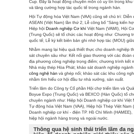
Cup. Đây là hoạt động chuyên môn có uy tín trong khu 
và tăng cường hợp tác quốc tế trong ngành hàn.
Hội Tự động hóa Việt Nam (VAA) cũng sẽ chủ trì: Diễn 
ASEAN (Việt Nam) lần thứ 2; Lễ công bố “Sáng kiến hợ
Hiệp hội
Doanh nghiệp Cơ khí
Việt Nam (VAMI), Hội Cơ
(Trung Quốc) sẽ tổ chức các hoạt động như: Chương t
quốc tế; Lễ ký kết biên bản ghi nhớ hợp tác (MOU) giữ
Nhằm mang lại hiệu quả thiết thực cho doanh nghiệp tha
sát chuyên sâu như: Kết nối giao thương với các đoàn
địa phương công nghiệp trọng điểm; chương trình kết nố
Nhà máy thép Hòa Phát; khảo sát doanh nghiệp ngành 
công nghệ hàn
và ghép nối; khảo sát các khu công nghi
nhằm tìm hiểu cơ hội đầu tư nhà xưởng, sản xuất.
Triển lãm do Công ty Cổ phần Hội chợ triển lãm và Qu
Boyue Expo (Trung Quốc) và BEXCO (Hàn Quốc) tổ chức
chuyên ngành như: Hiệp hội Doanh nghiệp cơ khí Việt
Tự động hóa Việt Nam (VAA), Hiệp hội Thép Việt Nam 
Doanh nghiệp cơ khí - điện TP. Hồ Chí Minh (HAMEE), 
hiệp hội ngành hàng trong và ngoài nước.
Thông qua hệ sinh thái triển lãm đa 