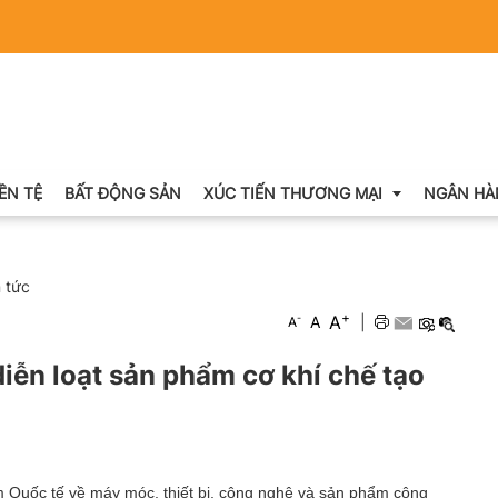
IỀN TỆ
BẤT ĐỘNG SẢN
XÚC TIẾN THƯƠNG MẠI
NGÂN HÀ
n tức
Xuất nhập khẩu
+
A
-
A
|
A
Khuyến mại
ễn loạt sản phẩm cơ khí chế tạo
Hội chợ triển lãm
OCOP
lãm Quốc tế về máy móc, thiết bị, công nghệ và sản phẩm công