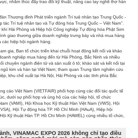
vực, nhằm thúc đẩy trao đổi kỹ thuật, nâng cao tay nghề thợ hàn
đàn Thượng đỉnh Phát triển ngành Trí tuệ nhân tạo Trung Quốc -
p tác Trí tuệ nhân tạo và Tự động hóa Trung Quốc – Việt Nam”.
 khí Hải Phòng và Hiệp hội Công nghiệp Tự động hóa Phật Sơn
rình giao thương giữa doanh nghiệp trưng bày và nhà mua hàng
a các hiệp hội ngành hàng.
m gia, Ban tổ chức triển khai chuỗi hoạt động kết nối và khảo
 doanh nghiệp mua hàng đến từ Hải Phòng, Bắc Ninh và nhiều
i chuyên ngành điện tử và sản xuất ô tô; khảo sát và kết nối tại
ngũ kim và hàn tại Việt Nam; tham quan Trung tâm nghiên cứu
ệp, khu chế xuất tại Hà Nội, Hải Phòng và các tỉnh phía Bắc
ảng cáo Việt Nam (VIETFAIR) phối hợp cùng các đối tác quốc tế
, dưới sự phối hợp và ủng hộ của các hiệp hội, tổ chức
 Nam (VAMI), Hội Khoa học Kỹ thuật Hàn Việt Nam (VWS), Hội
(VSA), Hội Tự động hóa TP. Hồ Chí Minh (HAuA), Hiệp hội
Hội Kỹ thuật Hàn TP. Hồ Chí Minh (HAWEL) cùng nhiều tổ chức,
ngành, VINAMAC EXPO 2026 không chỉ tạo điều