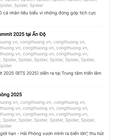
Spider, Spider, Spider
0 cá nhân tiêu biểu vì những đóng góp tích cực
ummit 2025 tại Ấn Độ
thuong.vn, congthuong.vn, congthuong.vn,
thuong.vn, congthuong.vn, congthuong.vn,
thuong.vn, congthuong.vn, congthuong.vn,
Spider, Spider, Spider, Spider, Spider, Spider,
Spider
 2025 (BTS 2025) diễn ra tại Trung tâm triển lãm
Phòng 2025
thuong.vn, congthuong.vn, congthuong.vn,
thuong.vn, congthuong.vn, congthuong.vn,
thuong.vn, congthuong.vn, congthuong.vn,
Spider, Spider, Spider, Spider, Spider, Spider,
Spider
ới hạn - Hải Phòng vươn mình ra biển lớn”, thu hút