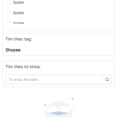
Spider
Spider
Spider
Spider
Tìm theo tag:
Spider
Shopee
Spider
Spider
Tìm theo từ khóa:
congthuong.vn
congthuong.vn
Spider
congthuong.vn