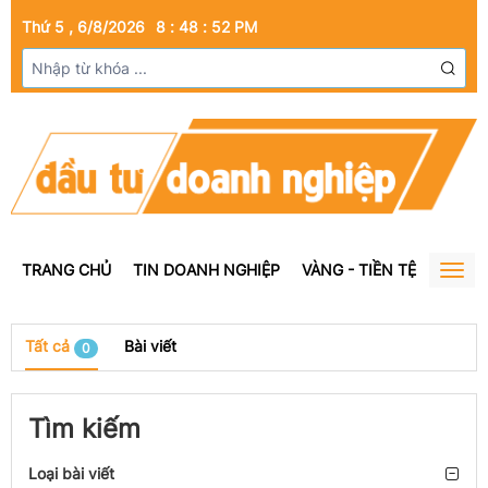
Thứ 5 , 6/8/2026
8
:
48
:
52
PM
TRANG CHỦ
TIN DOANH NGHIỆP
VÀNG - TIỀN TỆ
BẤT Đ
Togg
navig
Tất cả
Bài viết
0
Tìm kiếm
Loại bài viết