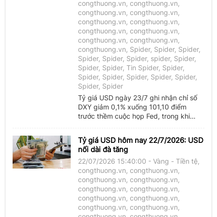
congthuong.vn, congthuong.vn,
Spider
congthuong.vn, congthuong.vn,
congthuong.vn, congthuong.vn,
Spider
congthuong.vn, congthuong.vn,
congthuong.vn, congthuong.vn,
Spider
congthuong.vn, Spider, Spider, Spider,
Spider, Spider, Spider, spider, Spider,
Kinh doanh online
Spider, Spider, Tin Spider, Spider,
Spider, Spider, Spider, Spider, Spider,
Thị trường thế giới
Spider, Spider
Tỷ giá USD ngày 23/7 ghi nhận chỉ số
giaoducthoidai.vn
DXY giảm 0,1% xuống 101,10 điểm
trước thềm cuộc họp Fed, trong khi
giaoducthoidai.vn
USD chợ đen giao dịch quanh 26.289 -
26.389 ...
giaoducthoidai.vn
Tỷ giá USD hôm nay 22/7/2026: USD
nối dài đà tăng
giaoducthoidai.vn
22/07/2026 15:40:00 - Vàng - Tiền tệ,
congthuong.vn, congthuong.vn,
giaoducthoidai.vn
congthuong.vn, congthuong.vn,
congthuong.vn, congthuong.vn,
giaoducthoidai.vn
congthuong.vn, congthuong.vn,
congthuong.vn, congthuong.vn,
congthuong.vn, congthuong.vn,