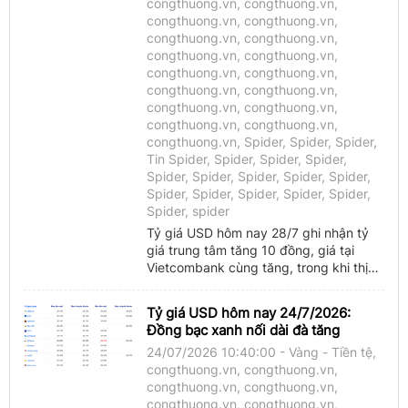
congthuong.vn, congthuong.vn,
congthuong.vn, congthuong.vn,
Bất động sản
congthuong.vn, congthuong.vn,
congthuong.vn, congthuong.vn,
Sự kiện - Truyền thông
congthuong.vn, congthuong.vn,
congthuong.vn, congthuong.vn,
Xúc tiến thương mại
congthuong.vn, congthuong.vn,
congthuong.vn, congthuong.vn,
Kinh tế tài chính
congthuong.vn, Spider, Spider, Spider,
Tin Spider, Spider, Spider, Spider,
tuoitrethudo.com.vn
Spider, Spider, Spider, Spider, Spider,
Spider, Spider, Spider, Spider, Spider,
Spider
Spider, spider
Tỷ giá USD hôm nay 28/7 ghi nhận tỷ
tuoitrethudo.com.vn
giá trung tâm tăng 10 đồng, giá tại
Vietcombank cùng tăng, trong khi thị
tuoitrethudo.com.vn
trường tự do biến động trái chiều, còn
...
Tỷ giá USD hôm nay 24/7/2026:
tuoitrethudo.com.vn
Đồng bạc xanh nối dài đà tăng
Spider
24/07/2026 10:40:00 - Vàng - Tiền tệ,
congthuong.vn, congthuong.vn,
tuoitrethudo.com.vn
congthuong.vn, congthuong.vn,
congthuong.vn, congthuong.vn,