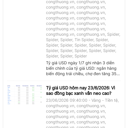
congthuong.vn, congthuong.vn,
congthuong.vn, congthuong.vn,
congthuong.vn, congthuong.vn,
congthuong.vn, congthuong.vn,
congthuong.vn, congthuong.vn,
congthuong.vn, congthuong.vn,
congthuong.vn, congthuong.vn, Spider,
Spider, Spider, Tin Spider, Spider,
Spider, Spider, Spider, Spider, Spider,
Spider, Spider, Spider, Spider, Spider,
Spider, Spider, Spider
Tỷ giá USD ngày 1/7 ghi nhận 3 diễn
biến chính của tỷ giá USD: ngân hàng
biến động trái chiều, chợ đen tăng 35
đồng và DXY nhích nhẹ trong xu hướng
...
Tỷ giá USD hôm nay 23/6/2026: Vì
sao đồng bạc xanh vẫn neo cao?
23/06/2026 09:40:00 - Vàng - Tiền tệ,
congthuong.vn, congthuong.vn,
congthuong.vn, congthuong.vn,
congthuong.vn, congthuong.vn,
congthuong.vn, congthuong.vn,
congthuong.vn, congthuong.vn,