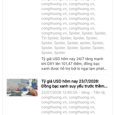
congthuong.vn, congthuong.vn,
Spider
congthuong.vn, congthuong.vn,
congthuong.vn, congthuong.vn,
tuoitrethudo.com.vn
congthuong.vn, congthuong.vn,
congthuong.vn, congthuong.vn,
Spider
congthuong.vn, congthuong.vn,
congthuong.vn, Spider, Spider, Spider,
tuoitrethudo.com.vn
Tin Spider, Spider, Spider, Spider,
Spider, Spider, Spider, spider, Spider,
Tin Spider (26)
Spider, Spider, Spider, Spider, Spider,
Spider, Spider
congthuong.vn (26)
Tỷ giá USD hôm nay 24/7 tăng mạnh
khi DXY lên 101,47 điểm, đồng bạc
Xuất nhập khẩu
xanh được hỗ trợ bởi lo ngại lạm phát
và kỳ vọng Fed duy trì chính sách thắt
spider (9)
chặt.
Tỷ giá USD hôm nay 23/7/2026:
Đồng bạc xanh suy yếu trước thềm
Trái đất xanh (1)
họp Fed
23/07/2026 12:40:00 - Vàng - Tiền tệ,
Spider
congthuong.vn, congthuong.vn,
congthuong.vn, congthuong.vn,
Spider
congthuong.vn, congthuong.vn,
congthuong.vn, congthuong.vn,