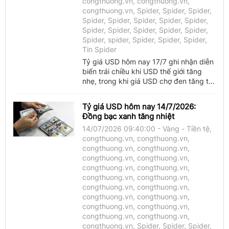
congthuong.vn, congthuong.vn,
congthuong.vn, Spider, Spider, Spider,
cafebiz.vn
Spider, Spider, Spider, Spider, Spider,
Spider, Spider, Spider, Spider, Spider,
cafebiz.vn
Spider, spider, Spider, Spider, Spider,
Tin Spider
laodong.vn
Tỷ giá USD hôm nay 17/7 ghi nhận diễn
biến trái chiều khi USD thế giới tăng
dangcongsan.vn
nhẹ, trong khi giá USD chợ đen tăng tới
68 đồng chiều mua.
dangcongsan.vn
Tỷ giá USD hôm nay 14/7/2026:
dangcongsan.vn
Đồng bạc xanh tăng nhiệt
14/07/2026 09:40:00 - Vàng - Tiền tệ,
dangcongsan.vn
congthuong.vn, congthuong.vn,
congthuong.vn, congthuong.vn,
dangcongsan.vn
congthuong.vn, congthuong.vn,
congthuong.vn, congthuong.vn,
dangcongsan.vn
congthuong.vn, congthuong.vn,
congthuong.vn, congthuong.vn,
dangcongsan.vn
congthuong.vn, congthuong.vn,
congthuong.vn, congthuong.vn,
congthuong.vn, congthuong.vn,
dangcongsan.vn
congthuong.vn, Spider, Spider, Spider,