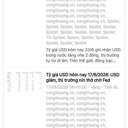
congthuong.vn, congthuong.vn,
congthuong.vn, congthuong.vn,
congthuong.vn, congthuong.vn,
congthuong.vn, congthuong.vn, Spider,
Spider, Spider, Spider, Spider, Spider,
Spider, Spider, Spider, Spider, Spider,
Tin Spider, Spider, Spider, Spider,
Spider, Spider, Spider
Tỷ giá USD hôm nay 23/6 ghi nhận USD
trong nước tăng nhẹ 2 đồng, thị trường
tự do đi lên. Trên thế giới, đồng bạc
xanh giữ vững sức mạnh, khi yên ...
Tỷ giá USD hôm nay 17/6/2026: USD
giảm, thị trường nín thở chờ Fed
17/06/2026 09:40:00 - Vàng - Tiền tệ,
congthuong.vn, congthuong.vn,
congthuong.vn, congthuong.vn,
congthuong.vn, congthuong.vn,
congthuong.vn, congthuong.vn,
congthuong.vn, congthuong.vn,
congthuong.vn, congthuong.vn,
congthuong.vn, congthuong.vn,