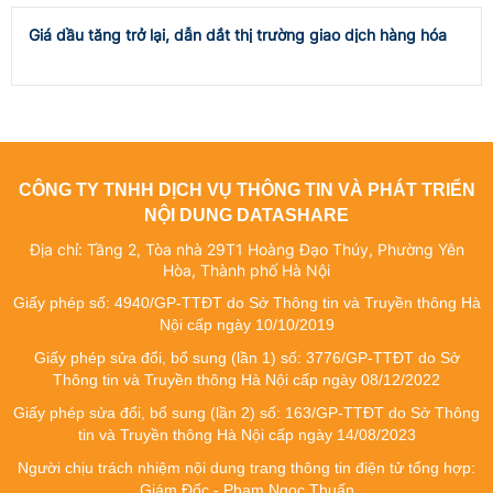
Giá dầu tăng trở lại, dẫn dắt thị trường giao dịch hàng hóa
CÔNG TY TNHH DỊCH VỤ THÔNG TIN VÀ PHÁT TRIỂN
NỘI DUNG DATASHARE
Địa chỉ: Tầng 2, Tòa nhà 29T1 Hoàng Đạo Thúy, Phường Yên
Hòa, Thành phố Hà Nội
Giấy phép số: 4940/GP-TTĐT do Sở Thông tin và Truyền thông Hà
Nội cấp ngày 10/10/2019
Giấy phép sửa đổi, bổ sung (lần 1) số: 3776/GP-TTĐT do Sở
Thông tin và Truyền thông Hà Nội cấp ngày 08/12/2022
Giấy phép sửa đổi, bổ sung (lần 2) số: 163/GP-TTĐT do Sở Thông
tin và Truyền thông Hà Nội cấp ngày 14/08/2023
Người chịu trách nhiệm nội dung trang thông tin điện tử tổng hợp:
Giám Đốc - Phạm Ngọc Thuấn