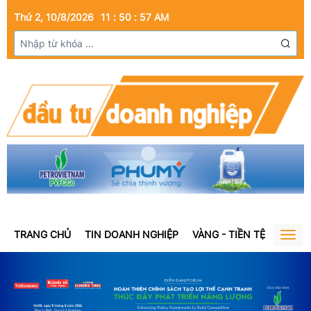
Thứ 2, 10/8/2026
11
:
50
:
58
AM
TRANG CHỦ
TIN DOANH NGHIỆP
VÀNG - TIỀN TỆ
BẤT Đ
Togg
navig