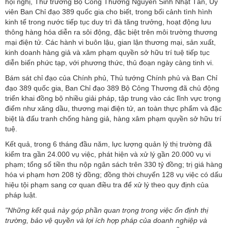
hội nghị, Thứ trưởng Bộ Công Thương Nguyễn Sinh Nhật Tân, Ủy
viên Ban Chỉ đạo 389 quốc gia cho biết, trong bối cảnh tình hình
kinh tế trong nước tiếp tục duy trì đà tăng trưởng, hoạt động lưu
thông hàng hóa diễn ra sôi động, đặc biệt trên môi trường thương
mại điện tử. Các hành vi buôn lậu, gian lận thương mại, sản xuất,
kinh doanh hàng giả và xâm phạm quyền sở hữu trí tuệ tiếp tục
diễn biến phức tạp, với phương thức, thủ đoạn ngày càng tinh vi.
Bám sát chỉ đạo của Chính phủ, Thủ tướng Chính phủ và Ban Chỉ
đạo 389 quốc gia, Ban Chỉ đạo 389 Bộ Công Thương đã chủ động
triển khai đồng bộ nhiều giải pháp, tập trung vào các lĩnh vực trọng
điểm như xăng dầu, thương mại điện tử, an toàn thực phẩm và đặc
biệt là đấu tranh chống hàng giả, hàng xâm phạm quyền sở hữu trí
tuệ.
Kết quả, trong 6 tháng đầu năm, lực lượng quản lý thị trường đã
kiểm tra gần 24.000 vụ việc, phát hiện và xử lý gần 20.000 vụ vi
phạm; tổng số tiền thu nộp ngân sách trên 330 tỷ đồng; trị giá hàng
hóa vi phạm hơn 208 tỷ đồng; đồng thời chuyển 128 vụ việc có dấu
hiệu tội phạm sang cơ quan điều tra để xử lý theo quy định của
pháp luật.
"Những kết quả này góp phần quan trọng trong việc ổn định thị
trường, bảo vệ quyền và lợi ích hợp pháp của doanh nghiệp và