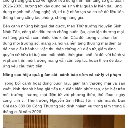
chống hàng giả, bảo vệ người tiêu dùng trên nền tảng số giai đoạn
2026-2030, hướng tới xây dựng hệ sinh thái quản lý hiện đại, ứng
dụng mạnh mẽ công nghệ số, trí tuệ nhân tạo và cơ sở dữ liệu liên
thông trong công tác phòng, chống hàng giả.
Bên cạnh những kết quả đạt được, theo Thứ trưởng Nguyễn Sinh
Nhật Tân, công tác đấu tranh chống buôn lậu, gian lận thương mại
và hàng giả vẫn còn nhiều khó khăn. Các đối tượng vi phạm lợi
dụng môi trường số, mạng xã hội và nền tảng thương mại điện tử
để che giấu hành vi; việc thu thập chứng cứ điện tử, giám định
quyền sở hữu trí tuệ còn mất nhiều thời gian; chế tài đối với hành vi
vi phạm trên môi trường mạng vẫn cần tiếp tục hoàn thiện để đáp
ứng yêu cầu thực tiễn.
Nâng cao hiệu quả giám sát, cảnh báo sớm và xử lý vi phạm
Trong bối cảnh hoạt động buôn lậu,
gian lận thương mại
và sản
xuất, kinh doanh hàng giả tiếp tục diễn biến phức tạp, đặc biệt trên
môi trường thương mại điện tử với phương thức, thủ đoạn ngày
càng tinh vi, Thứ trưởng Nguyễn Sinh Nhật Tân nhấn mạnh, Ban
Chỉ đạo 389 Bộ Công Thương xác định nhiệm vụ trọng tâm trong 6
tháng cuối năm 2026.