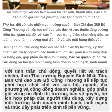
Hội nghị được kết nối trực tuyến tới các tỉnh, thành phố, Ban Chỉ
đạo quốc gia các địa phương, các lực lượng chức năng
Thứ ba,
đối với các nhiệm vụ thường xuyên, Ban Chỉ đạo 389 Bộ
Công Thương sẽ tiếp tục chỉ đạo các đơn vị trực thuộc tăng cường
kiểm tra, giám sát đối với các lĩnh vực trọng điểm như xăng dầu, an
toàn thực phẩm, thương mại điện tử và các mặt hàng thiết yếu.
Bên cạnh đó, chủ động theo dõi sát diễn biến thị trường, kịp thời
phát hiện, xử lý nghiêm các hành vi buôn lậu, gian lận thương mại
và hàng giả, góp phần ổn định thị trường,
bảo vệ quyền lợi người
tiêu dùng
và tạo lập môi trường kinh doanh minh bạch, lành mạnh.
Với tinh thần chủ động, quyết liệt và trách
nhiệm, theo Thứ trưởng Nguyễn Sinh Nhật Tân,
Ban Chỉ đạo 389 Bộ Công Thương sẽ tiếp tục
phối hợp chặt chẽ với các bộ, ngành, địa
phương và cộng đồng doanh nghiệp, góp phần
giữ vững ổn định thị trường, bảo vệ quyền, lợi
ích hợp pháp của người tiêu dùng, xây dựng
môi trường kinh doanh minh bạch, lành mạnh
và thúc đẩy phát triển kinh tế bền vững.