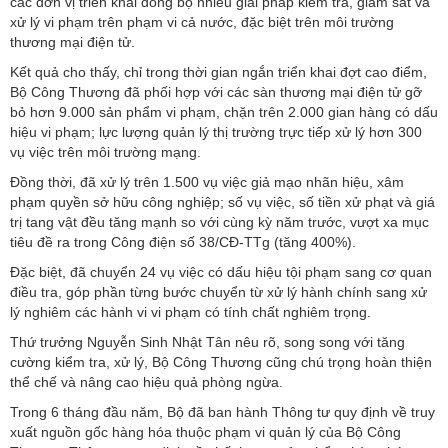
các đơn vị triển khai đồng bộ nhiều giải pháp kiểm tra, giám sát và
xử lý vi phạm trên phạm vi cả nước, đặc biệt trên môi trường
thương mại điện tử.
Kết quả cho thấy, chỉ trong thời gian ngắn triển khai đợt cao điểm,
Bộ Công Thương đã phối hợp với các sàn thương mại điện tử gỡ
bỏ hơn 9.000 sản phẩm vi phạm, chặn trên 2.000 gian hàng có dấu
hiệu vi phạm; lực lượng quản lý thị trường trực tiếp xử lý hơn 300
vụ việc trên môi trường mạng.
Đồng thời, đã xử lý trên 1.500 vụ việc giả mạo nhãn hiệu, xâm
phạm quyền sở hữu công nghiệp; số vụ việc, số tiền xử phạt và giá
trị tang vật đều tăng mạnh so với cùng kỳ năm trước, vượt xa mục
tiêu đề ra trong Công điện số 38/CĐ-TTg (tăng 400%).
Đặc biệt, đã chuyển 24 vụ việc có dấu hiệu tội phạm sang cơ quan
điều tra, góp phần từng bước chuyển từ xử lý hành chính sang xử
lý nghiêm các hành vi vi phạm có tính chất nghiêm trọng.
Thứ trưởng Nguyễn Sinh Nhật Tân nêu rõ, song song với tăng
cường kiểm tra, xử lý, Bộ Công Thương cũng chú trọng hoàn thiện
thể chế và nâng cao hiệu quả phòng ngừa.
Trong 6 tháng đầu năm, Bộ đã ban hành Thông tư quy định về truy
xuất nguồn gốc hàng hóa thuộc phạm vi quản lý của Bộ Công