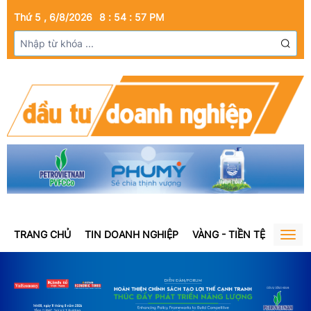
Thứ 5 , 6/8/2026
8
:
54
:
57
PM
TRANG CHỦ
TIN DOANH NGHIỆP
VÀNG - TIỀN TỆ
BẤT Đ
Togg
navig