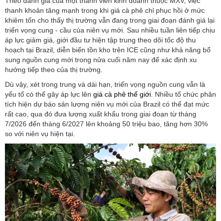
Theo đánh giá của một thành viên kinh doanh thuộc MXV, việc
thanh khoản tăng mạnh trong khi giá cà phê chỉ phục hồi ở mức
khiêm tốn cho thấy thị trường vẫn đang trong giai đoạn đánh giá lại
triển vọng cung - cầu của niên vụ mới. Sau nhiều tuần liên tiếp chịu
áp lực giảm giá, giới đầu tư hiện tập trung theo dõi tốc độ thu
hoạch tại Brazil, diễn biến tồn kho trên ICE cũng như khả năng bổ
sung nguồn cung mới trong nửa cuối năm nay để xác định xu
hướng tiếp theo của thị trường.
Dù vậy, xét trong trung và dài hạn, triển vọng nguồn cung vẫn là
yếu tố có thể gây áp lực lên
giá cà phê thế giới
. Nhiều tổ chức phân
tích hiện dự báo sản lượng niên vụ mới của Brazil có thể đạt mức
rất cao, qua đó đưa lượng xuất khẩu trong giai đoạn từ tháng
7/2026 đến tháng 6/2027 lên khoảng 50 triệu bao, tăng hơn 30%
so với niên vụ hiện tại.