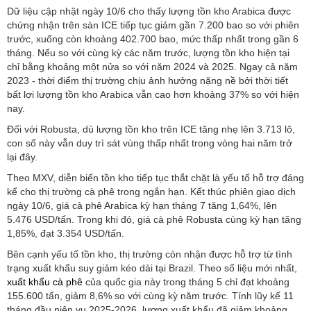
Dữ liệu cập nhật ngày 10/6 cho thấy lượng tồn kho Arabica được
chứng nhận trên sàn ICE tiếp tục giảm gần 7.200 bao so với phiên
trước, xuống còn khoảng 402.700 bao, mức thấp nhất trong gần 6
tháng. Nếu so với cùng kỳ các năm trước, lượng tồn kho hiện tại
chỉ bằng khoảng một nửa so với năm 2024 và 2025. Ngay cả năm
2023 - thời điểm thị trường chịu ảnh hưởng nặng nề bởi thời tiết
bất lợi lượng tồn kho Arabica vẫn cao hơn khoảng 37% so với hiện
nay.
Đối với Robusta, dù lượng tồn kho trên ICE tăng nhẹ lên 3.713 lô,
con số này vẫn duy trì sát vùng thấp nhất trong vòng hai năm trở
lại đây.
Theo MXV, diễn biến tồn kho tiếp tục thắt chặt là yếu tố hỗ trợ đáng
kể cho thị trường cà phê trong ngắn hạn. Kết thúc phiên giao dịch
ngày 10/6, giá cà phê Arabica kỳ hạn tháng 7 tăng 1,64%, lên
5.476 USD/tấn. Trong khi đó, giá cà phê Robusta cùng kỳ hạn tăng
1,85%, đạt 3.354 USD/tấn.
Bên cạnh yếu tố tồn kho, thị trường còn nhận được hỗ trợ từ tình
trạng xuất khẩu suy giảm kéo dài tại Brazil. Theo số liệu mới nhất,
xuất khẩu cà phê
của quốc gia này trong tháng 5 chỉ đạt khoảng
155.600 tấn, giảm 8,6% so với cùng kỳ năm trước. Tính lũy kế 11
tháng đầu niên vụ 2025-2026, lượng xuất khẩu đã giảm khoảng