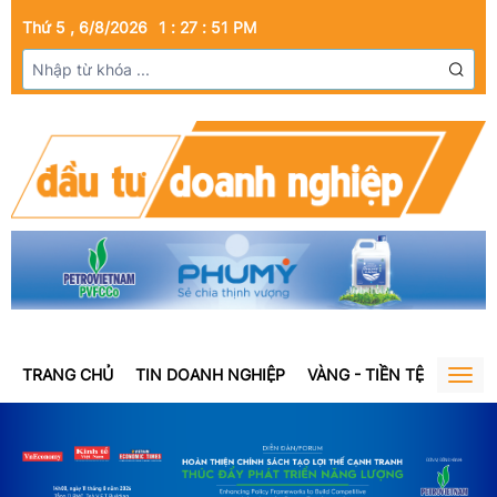
Thứ 5 , 6/8/2026
1
:
27
:
51
PM
TRANG CHỦ
TIN DOANH NGHIỆP
VÀNG - TIỀN TỆ
BẤT Đ
Togg
navig