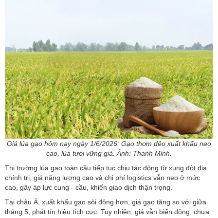
Giá lúa gạo hôm nay ngày 1/6/2026: Gạo thơm dẻo xuất khẩu neo
cao, lúa tươi vững giá. Ảnh: Thanh Minh.
Thị trường lúa gạo toàn cầu tiếp tục chịu tác động từ xung đột địa
chính trị, giá năng lượng cao và chi phí logistics vẫn neo ở mức
cao, gây áp lực cung - cầu, khiến giao dịch thận trọng.
Tại châu Á, xuất khẩu gạo sôi động hơn, giá gạo tăng so với giữa
tháng 5, phát tín hiệu tích cực. Tuy nhiên, giá vẫn biến động, chưa