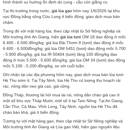
hình thành xu hướng ổn định do cung - cầu còn giằng co.
Tại thị trường trong nước,
giá lúa gạo
hôm nay 1/6/2026 tại khu
vực Đồng bằng sông Cửu Long ít biến động, giao dịch mua bán
chậm.
Trong đó với mặt hàng lúa, theo cập nhật từ Sở Nông nghiệp và
Môi trường tỉnh An Giang, hiện
giá lúa tươi
OM 18 dao động ở mốc
6.400 - 6.500 đồng/kg; giá lúa Đài Thơm 8 (tươi) dao động ở mốc
6.400 - 6.500đồng/kg; giá lúa OM 5451 (tươi) dao động mốc 5.700
- 5.800 đồng/kg; giá lúa IR 50404 (tươi) tăng 100 đồng/kg dao
động ở mức 5.500 - 5.600 đồng/kg; giá lúa OM 34 (tươi) dao động
mốc 5.100 - 5.200 đồng/kg, so với cuối tuần.
Ghi nhận tại các địa phương hôm nay, giao dịch mua bán lúa tươi
Hè Thu sớm ít. Tại Tây Ninh, lúa Hè Thu có lượng thu hoạch rải
rác, nông dân neo giá cao, giá vững.
Đồng Tháp, thương lái hỏi mua lai rai, nông dân chào giá cao ở
một số khu vực Tháp Mười, một số ít tại Tam Nông. Tại An Giang,
Cần Thơ, Cà Mau, Vĩnh Long, Tây Ninh, nguồn lúa Hè Thu đã
chào bán khá, giá ít biến động.
Tương tự với mặt hàng gạo, theo cập nhật từ Sở Nông nghiệp và
Môi trường tỉnh An Giang và Lúa gạo Việt, hiện gạo nguyên liệu