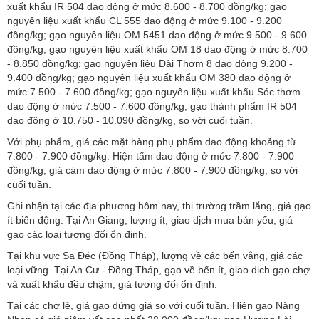
xuất khẩu IR 504 dao động ở mức 8.600 - 8.700 đồng/kg; gạo
nguyên liệu xuất khẩu CL 555 dao động ở mức 9.100 - 9.200
đồng/kg; gạo nguyên liệu OM 5451 dao động ở mức 9.500 - 9.600
đồng/kg; gạo nguyên liệu xuất khẩu OM 18 dao động ở mức 8.700
- 8.850 đồng/kg; gạo nguyên liệu Đài Thơm 8 dao động 9.200 -
9.400 đồng/kg; gạo nguyên liệu xuất khẩu OM 380 dao động ở
mức 7.500 - 7.600 đồng/kg; gạo nguyên liệu xuất khẩu Sóc thơm
dao động ở mức 7.500 - 7.600 đồng/kg; gạo thành phẩm IR 504
dao động ở 10.750 - 10.090 đồng/kg, so với cuối tuần.
Với phụ phẩm, giá các mặt hàng phụ phẩm dao động khoảng từ
7.800 - 7.900 đồng/kg. Hiện tấm dao động ở mức 7.800 - 7.900
đồng/kg; giá cám dao động ở mức 7.800 - 7.900 đồng/kg, so với
cuối tuần.
Ghi nhận tại các địa phương hôm nay, thị trường trầm lắng, giá gạo
ít biến động. Tại An Giang, lượng ít, giao dịch mua bán yếu, giá
gạo các loại tương đối ổn định.
Tại khu vực Sa Đéc (Đồng Tháp), lượng về các bến vắng, giá các
loại vững. Tại An Cư - Đồng Tháp, gạo về bến ít, giao dịch gạo chợ
và xuất khẩu đều chậm, giá tương đối ổn định.
Tại các chợ lẻ, giá gạo đứng giá so với cuối tuần. Hiện gạo Nàng