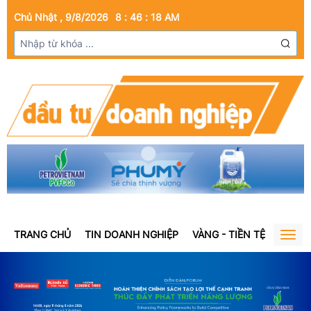
Chủ Nhật , 9/8/2026
8
:
46
:
19
AM
TRANG CHỦ
TIN DOANH NGHIỆP
VÀNG - TIỀN TỆ
BẤT Đ
Togg
navig