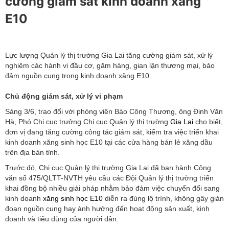
cường giám sát kinh doanh xăng
E10
Lực lượng Quản lý thị trường Gia Lai tăng cường giám sát, xử lý
nghiêm các hành vi đầu cơ, găm hàng, gian lận thương mại, bảo
đảm nguồn cung trong kinh doanh xăng E10.
Chủ động giám sát, xử lý vi phạm
Sáng 3/6, trao đổi với phóng viên Báo Công Thương, ông Đinh Văn
Hà, Phó Chi cục trưởng Chi cục Quản lý thị trường
Gia Lai
cho biết,
đơn vị đang tăng cường công tác giám sát, kiểm tra việc triển khai
kinh doanh xăng sinh học E10 tại các cửa hàng bán lẻ xăng dầu
trên địa bàn tỉnh.
Trước đó, Chi cục Quản lý thị trường Gia Lai đã ban hành Công
văn số 475/QLTT-NVTH yêu cầu các Đội Quản lý thị trường triển
khai đồng bộ nhiều giải pháp nhằm bảo đảm việc chuyển đổi sang
kinh doanh
xăng sinh học E10
diễn ra đúng lộ trình, không gây gián
đoạn nguồn cung hay ảnh hưởng đến hoạt động sản xuất, kinh
doanh và tiêu dùng của người dân.