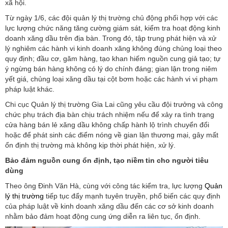
xã hội.
Từ ngày 1/6, các đội quản lý thị trường chủ động phối hợp với các
lực lượng chức năng tăng cường giám sát, kiểm tra hoạt động kinh
doanh xăng dầu trên địa bàn. Trong đó, tập trung phát hiện và xử
lý nghiêm các hành vi kinh doanh xăng không đúng chủng loại theo
quy định; đầu cơ, găm hàng, tạo khan hiếm nguồn cung giả tạo; tự
ý ngừng bán hàng không có lý do chính đáng; gian lận trong niêm
yết giá, chủng loại xăng dầu tại cột bơm hoặc các hành vi vi phạm
pháp luật khác.
Chi cục Quản lý thị trường Gia Lai cũng yêu cầu đội trưởng và công
chức phụ trách địa bàn chịu trách nhiệm nếu để xảy ra tình trạng
cửa hàng bán lẻ xăng dầu không chấp hành lộ trình chuyển đổi
hoặc để phát sinh các điểm nóng về gian lận thương mại, gây mất
ổn định thị trường mà không kịp thời phát hiện, xử lý.
Bảo đảm nguồn cung ổn định, tạo niềm tin cho người tiêu
dùng
Theo ông Đinh Văn Hà, cùng với công tác kiểm tra, lực lượng
Quản
lý thị trường
tiếp tục đẩy mạnh tuyên truyền, phổ biến các quy định
của pháp luật về kinh doanh xăng dầu đến các cơ sở kinh doanh
nhằm bảo đảm hoạt động cung ứng diễn ra liên tục, ổn định.