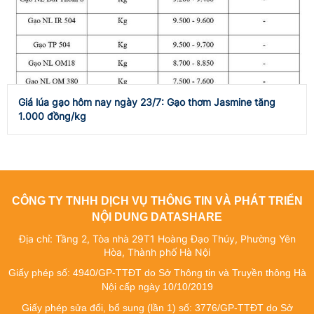
Giá lúa gạo hôm nay ngày 23/7: Gạo thơm Jasmine tăng
1.000 đồng/kg
CÔNG TY TNHH DỊCH VỤ THÔNG TIN VÀ PHÁT TRIỂN
NỘI DUNG DATASHARE
Địa chỉ: Tầng 2, Tòa nhà 29T1 Hoàng Đạo Thúy, Phường Yên
Hòa, Thành phố Hà Nội
Giấy phép số: 4940/GP-TTĐT do Sở Thông tin và Truyền thông Hà
Nội cấp ngày 10/10/2019
Giấy phép sửa đổi, bổ sung (lần 1) số: 3776/GP-TTĐT do Sở