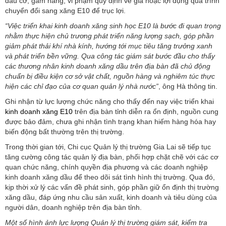
đầu cơ, găm hàng, vi phạm quy định về giá hoặc lợi dụng quá trình
chuyển đổi sang xăng E10 để trục lợi.
“Việc triển khai kinh doanh xăng sinh học E10 là bước đi quan trọng
nhằm thực hiện chủ trương phát triển năng lượng sạch, góp phần
giảm phát thải khí nhà kính, hướng tới mục tiêu tăng trưởng xanh
và phát triển bền vững. Qua công tác giám sát bước đầu cho thấy
các thương nhân kinh doanh xăng dầu trên địa bàn đã chủ động
chuẩn bị điều kiện cơ sở vật chất, nguồn hàng và nghiêm túc thực
hiện các chỉ đạo của cơ quan quản lý nhà nước”
, ông Hà thông tin.
Ghi nhận từ lực lượng chức năng cho thấy đến nay việc triển khai
kinh doanh xăng E10
trên địa bàn tỉnh diễn ra ổn định, nguồn cung
được bảo đảm, chưa ghi nhận tình trạng khan hiếm hàng hóa hay
biến động bất thường trên thị trường.
Trong thời gian tới, Chi cục Quản lý thị trường Gia Lai sẽ tiếp tục
tăng cường công tác quản lý địa bàn, phối hợp chặt chẽ với các cơ
quan chức năng, chính quyền địa phương và các doanh nghiệp
kinh doanh xăng dầu để theo dõi sát tình hình thị trường. Qua đó,
kịp thời xử lý các vấn đề phát sinh, góp phần giữ ổn định thị trường
xăng dầu, đáp ứng nhu cầu sản xuất, kinh doanh và tiêu dùng của
người dân, doanh nghiệp trên địa bàn tỉnh.
Một số hình ảnh lực lượng Quản lý thị trường giám sát, kiểm tra