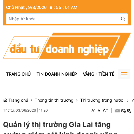
Chủ Nhật , 9/8/2026
9
:
55
:
03
AM
TRANG CHỦ
TIN DOANH NGHIỆP
VÀNG - TIỀN TỆ
BẤT Đ
Togg
navig
Trang chủ
Thông tin thị trường
Thị trường trong nước
C
+
A
-
A
|
Thứ tư, 03/06/2026
|
11:20
A
Quản lý thị trường Gia Lai tăng