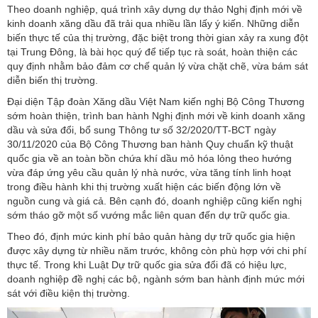
Theo doanh nghiệp, quá trình xây dựng dự thảo Nghị định mới về
kinh doanh xăng dầu đã trải qua nhiều lần lấy ý kiến. Những diễn
biến thực tế của thị trường, đặc biệt trong thời gian xảy ra xung đột
tại Trung Đông, là bài học quý để tiếp tục rà soát, hoàn thiện các
quy định nhằm bảo đảm cơ chế quản lý vừa chặt chẽ, vừa bám sát
diễn biến thị trường.
Đại diện Tập đoàn Xăng dầu Việt Nam kiến nghị Bộ Công Thương
sớm hoàn thiện, trình ban hành Nghị định mới về kinh doanh xăng
dầu và sửa đổi, bổ sung Thông tư số 32/2020/TT-BCT ngày
30/11/2020 của Bộ Công Thương ban hành Quy chuẩn kỹ thuật
quốc gia về an toàn bồn chứa khí dầu mỏ hóa lỏng theo hướng
vừa đáp ứng yêu cầu quản lý nhà nước, vừa tăng tính linh hoạt
trong điều hành khi thị trường xuất hiện các biến động lớn về
nguồn cung và giá cả. Bên cạnh đó, doanh nghiệp cũng kiến nghị
sớm tháo gỡ một số vướng mắc liên quan đến dự trữ quốc gia.
Theo đó, định mức kinh phí bảo quản hàng dự trữ quốc gia hiện
được xây dựng từ nhiều năm trước, không còn phù hợp với chi phí
thực tế. Trong khi Luật Dự trữ quốc gia sửa đổi đã có hiệu lực,
doanh nghiệp đề nghị các bộ, ngành sớm ban hành định mức mới
sát với điều kiện thị trường.