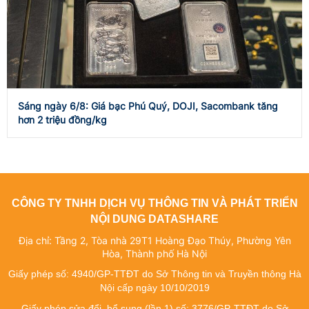
Sáng ngày 6/8: Giá bạc Phú Quý, DOJI, Sacombank tăng
hơn 2 triệu đồng/kg
CÔNG TY TNHH DỊCH VỤ THÔNG TIN VÀ PHÁT TRIỂN
NỘI DUNG DATASHARE
Địa chỉ: Tầng 2, Tòa nhà 29T1 Hoàng Đạo Thúy, Phường Yên
Hòa, Thành phố Hà Nội
Giấy phép số: 4940/GP-TTĐT do Sở Thông tin và Truyền thông Hà
Nội cấp ngày 10/10/2019
Giấy phép sửa đổi, bổ sung (lần 1) số: 3776/GP-TTĐT do Sở