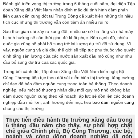
Đánh giá triển vọng thị trường trong 6 tháng cuối năm, đại diện Tập
đoàn Xăng dầu Việt Nam nhận định mặc dù tình hình đàm phán
liên quan đến xung đột tại Trung Đông đã xuất hiện những tín hiệu
tích cực nhưng thị trường vẫn còn tiềm ẩn nhiều rủi ro.
Sau thời gian dài xảy ra xung đột, nhiều cơ sở hạ tầng và nhà máy
bị ảnh hưởng sẽ cần thời gian để khôi phục. Bên cạnh đó, nhiều
quốc gia cũng sẽ phải bổ sung trở lại lượng dự trữ đã sử dụng. Vì
vậy, nguồn cung và giá dầu thế giới sẽ tiếp tục phụ thuộc vào quyết
định tăng sản lượng của các nước sản xuất dầu mỏ cũng như nhu
cầu bổ sung dự trữ của các quốc gia.
Trong bối cảnh đó, Tập đoàn Xăng dầu Việt Nam kiến nghị Bộ
Công Thương tiếp tục theo dõi sát diễn biến thị trường, tăng cường
chỉ đạo để bảo đảm nguồn cung trong toàn hệ thống. Theo doanh
nghiệp, nếu một số thương nhân đầu mối quy mô nhỏ không bảo
đảm được nguồn cung theo kế hoạch, áp lực sẽ dồn lên các doanh
nghiệp đầu mối lớn, ảnh hưởng đến mục tiêu
bảo đảm nguồn cung
chung cho thị trường.
Thực tiễn điều hành thị trường xăng dầu trong
6 tháng đầu năm cho thấy, sự phối hợp chặt
chẽ giữa Chính phủ, Bộ Công Thương, các bộ,
ngành và cộng đồng doanh nghiệp đã góp