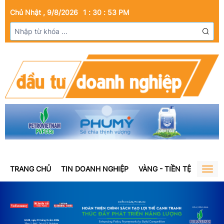
Chủ Nhật , 9/8/2026
1
:
30
:
54
PM
TRANG CHỦ
TIN DOANH NGHIỆP
VÀNG - TIỀN TỆ
BẤT Đ
Togg
navig