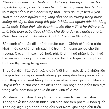
“Dưới sự chỉ đạo của Chính phủ, Bộ Công Thương cùng các bộ,
ngành liên quan, công tác điều hành thị trường xăng dầu đã được
thực hiện hết sức linh hoạt và kịp thời. Theo đó, mục tiêu xuyên
suốt là bảo đảm nguồn cung xăng dầu cho thị trường trong nước,
không để xảy ra tình trạng đứt gãy từ khâu tạo nguồn đến hệ thống
phân phối. Đồng thời, các doanh nghiệp đầu mối và hệ thống phân
phối trên toàn quốc được chỉ đạo chủ động duy trì nguồn cung ổn
định, đáp ứng nhu cầu sản xuất, kinh doanh và tiêu dùng”.
Bên cạnh công tác điều hành nguồn cung, Chính phủ cũng triển
khai nhiều cơ chế, chính sách hỗ trợ nhằm giảm áp lực cho thị
trường. Các chính sách về thuế, phí, lệ phí, thuế nhập khẩu, thuế
bảo vệ môi trường cùng các công cụ điều hành giá đã góp phần
bình ổn thị trường trong nước.
Theo đại diện Tập đoàn Xăng dầu Việt Nam, mặc dù giá nhiên liệu
thế giới biến động rất mạnh nhưng giá xăng dầu trong nước vẫn ở
mức thấp so với mặt bằng chung của nhiều quốc gia trong khu vực.
Đây là kết quả của công tác điều hành linh hoạt, góp phần tích cực
trong kiểm soát lạm phát và ổn định kinh tế vĩ mô.
Một điểm nhấn khác trong 6 tháng đầu năm là việc triển khai
Thông tư về kinh doanh nhiên liệu sinh học trên phạm vi toàn quốc.
Theo đại diện Tập đoàn Xăng dầu Việt Nam, giai đoạn đầu triển