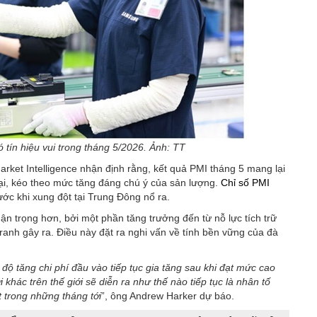
tín hiệu vui trong tháng 5/2026. Ảnh: TT
rket Intelligence nhận định rằng, kết quả PMI tháng 5 mang lại
 lại, kéo theo mức tăng đáng chú ý của sản lượng.
Chỉ số PMI
ớc khi xung đột tại Trung Đông nổ ra.
ận trọng hơn, bởi một phần tăng trưởng đến từ nỗ lực tích trữ
ranh gây ra. Điều này đặt ra nghi vấn về tính bền vững của đà
c độ tăng chi phí đầu vào tiếp tục gia tăng sau khi đạt mức cao
khác trên thế giới sẽ diễn ra như thế nào tiếp tục là nhân tố
 trong những tháng tới
”, ông Andrew Harker dự báo.