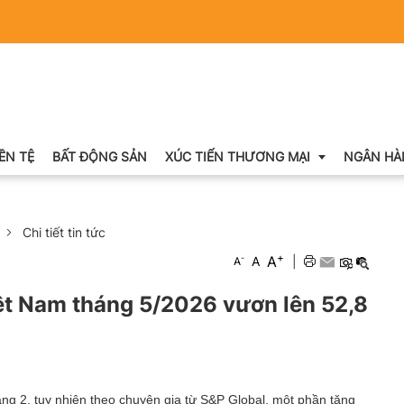
IỀN TỆ
BẤT ĐỘNG SẢN
XÚC TIẾN THƯƠNG MẠI
NGÂN HÀ
Chi tiết tin tức
Xuất nhập khẩu
+
A
-
A
|
A
Khuyến mại
ệt Nam tháng 5/2026 vươn lên 52,8
Hội chợ triển lãm
OCOP
áng 2, tuy nhiên theo chuyên gia từ S&P Global, một phần tăng