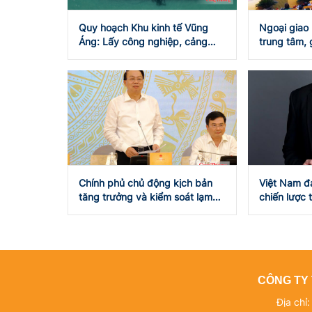
Quy hoạch Khu kinh tế Vũng
Ngoại giao 
Áng: Lấy công nghiệp, cảng
trung tâm, 
làm động lực
tăng trưởng
Chính phủ chủ động kịch bản
Việt Nam đa
tăng trưởng và kiểm soát lạm
chiến lược 
phát
CÔNG TY 
Địa chỉ