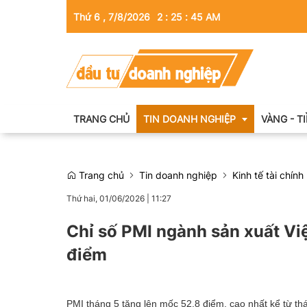
Thứ 6 , 7/8/2026
2
:
25
:
46
AM
TRANG CHỦ
TIN DOANH NGHIỆP
VÀNG - T
Trang chủ
Tin doanh nghiệp
Kinh tế tài chính
Thông tin doanh nghiệp
Thứ hai, 01/06/2026
|
11:27
Doanh nhân
Chỉ số PMI ngành sản xuất Vi
Kinh tế tài chính
điểm
Emagazine
PMI tháng 5 tăng lên mốc 52,8 điểm, cao nhất kể từ th