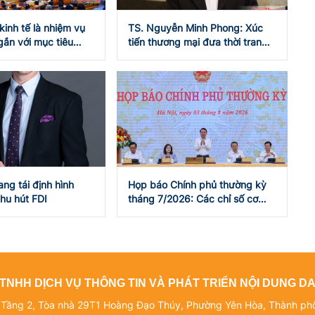
kinh tế là nhiệm vụ
TS. Nguyễn Minh Phong: Xúc
gắn với mục tiêu
tiến thương mại đưa thời trang
 hai con số
Việt lên chuỗi giá trị cao
ng tái định hình
Họp báo Chính phủ thường kỳ
thu hút FDI
tháng 7/2026: Các chỉ số cơ
bản về phát triển kinh tế - xã
hội đều tăng
TNHH DỊCH VỤ THÔNG TIN VÀ PHÁT TRIỂN NỘI DUNG 
: Tầng 2, Tòa nhà 29T1 Hoàng Đạo Thúy, Phường Yên Hòa, Thành ph