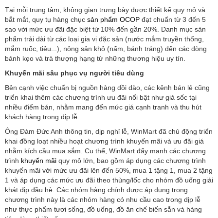
Tại mỗi trung tâm, không gian trưng bày được thiết kế quy mô và
bắt mắt, quy tụ hàng chục
sản phẩm OCOP
đạt chuẩn từ 3 đến 5
sao với mức ưu đãi đặc biệt từ 10% đến gần 20%. Danh mục sản
phẩm trải dài từ các loại gia vị đặc sản (nước mắm truyền thống,
mắm ruốc, tiêu...), nông sản khô (nấm, bánh tráng) đến các dòng
bánh kẹo và trà thượng hạng từ những thương hiệu uy tín.
Khuyến mãi sâu phục vụ người tiêu dùng
Bên cạnh việc chuẩn bị nguồn hàng dồi dào, các kênh bán lẻ cũng
triển khai thêm các chương trình ưu đãi nổi bật như giá sốc tại
nhiều điểm bán, nhằm mang đến mức giá cạnh tranh và thu hút
khách hàng trong dịp lễ.
Ông Đàm Đức Anh thông tin, dịp nghỉ lễ, WinMart đã chủ động triển
khai đồng loạt nhiều hoạt chương trình khuyến mãi và ưu đãi giá
nhằm kích cầu mua sắm. Cụ thể, WinMart đẩy mạnh các chương
trình
khuyến mãi
quy mô lớn, bao gồm áp dụng các chương trình
khuyến mãi với mức ưu đãi lên đến 50%, mua 1 tặng 1, mua 2 tặng
1 và áp dụng các mức ưu đãi theo thùng/lốc cho nhóm đồ uống giải
khát dịp đầu hè. Các nhóm hàng chính được áp dụng trong
chương trình này là các nhóm hàng có nhu cầu cao trong dịp lễ
như thực phẩm tươi sống, đồ uống, đồ ăn chế biến sẵn và hàng