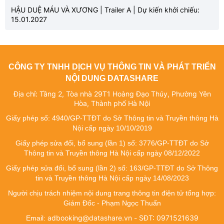
HẬU DUỆ MÁU VÀ XƯƠNG | Trailer A | Dự kiến khởi chiếu:
15.01.2027
CÔNG TY TNHH DỊCH VỤ THÔNG TIN VÀ PHÁT TRIỂN
NỘI DUNG DATASHARE
Địa chỉ: Tầng 2, Tòa nhà 29T1 Hoàng Đạo Thúy, Phường Yên
Hòa, Thành phố Hà Nội
Giấy phép số: 4940/GP-TTĐT do Sở Thông tin và Truyền thông Hà
Nội cấp ngày 10/10/2019
Giấy phép sửa đổi, bổ sung (lần 1) số: 3776/GP-TTĐT do Sở
Thông tin và Truyền thông Hà Nội cấp ngày 08/12/2022
Giấy phép sửa đổi, bổ sung (lần 2) số: 163/GP-TTĐT do Sở Thông
tin và Truyền thông Hà Nội cấp ngày 14/08/2023
Người chịu trách nhiệm nội dung trang thông tin điện tử tổng hợp:
Giám Đốc - Phạm Ngọc Thuấn
adbooking@datashare.vn - SĐT: 0971521639
Email: