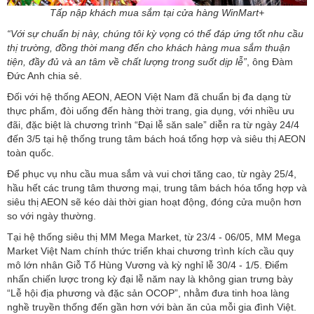
Tấp nập khách mua sắm tại cửa hàng WinMart+
“Với sự chuẩn bị này, chúng tôi kỳ vọng có thể đáp ứng tốt nhu cầu
thị trường, đồng thời mang đến cho khách hàng mua sắm thuận
tiện, đầy đủ và an tâm về chất lượng trong suốt dịp lễ”
, ông Đàm
Đức Anh chia sẻ.
Đối với hệ thống AEON, AEON Việt Nam đã chuẩn bị đa dạng từ
thực phẩm, đòi uống đến hàng thời trang, gia dụng, với nhiều ưu
đãi, đặc biệt là chương trình “Đại lễ săn sale” diễn ra từ ngày 24/4
đến 3/5 tại hệ thống trung tâm bách hoá tổng hợp và siêu thị AEON
toàn quốc.
Để phục vụ nhu cầu mua sắm và vui chơi tăng cao, từ ngày 25/4,
hầu hết các trung tâm thương mại, trung tâm bách hóa tổng hợp và
siêu thị AEON sẽ kéo dài thời gian hoạt động, đóng cửa muộn hơn
so với ngày thường.
Tại hệ thống siêu thị MM Mega Market, từ 23/4 - 06/05, MM Mega
Market Việt Nam chính thức triển khai chương trình kích cầu quy
mô lớn nhân Giỗ Tổ Hùng Vương và kỳ nghỉ lễ 30/4 - 1/5. Điểm
nhấn chiến lược trong kỳ đại lễ năm nay là không gian trưng bày
“Lễ hội địa phương và đặc sản OCOP”, nhằm đưa tinh hoa làng
nghề truyền thống đến gần hơn với bàn ăn của mỗi gia đình Việt.