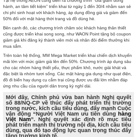
Tại hệ thống AEON cũng diễn ra chương trình “Giá giảm đồng
hành, an tâm tiết kiệm” triển khai từ ngày 1 đến 30/4 nhằm san sẻ
chi phí sinh hoạt với khách hàng, áp dụng đồng giá và giảm đến
50% đối với mặt hàng thời trang và đồ dùng hè.
Bên cạnh đó, các chương trình chăm sóc khách hàng thân thiết
cũng được triển khai song song, như WAON Point tặng bộ coupon
giảm giá khi đăng ký thành viên mới và nhân đôi điểm thưởng khi
mua sắm.
Trên toàn hệ thống, MM Mega Market triển khai chiến dịch khuyến
mãi lớn với mức giảm giá lên đến 50%. Chương trình áp dụng sâu
cho các nhóm hàng thiết yếu, thực phẩm khô, nước giải khát và
đặc biệt là nhóm tươi sống. Các mặt hàng gia dụng như quạt điện,
đồ đi biển hay dụng cụ cắm trại cũng được ưu đãi lớn nhằm đáp
ứng nhu cầu của người dân trong kỳ nghỉ dài.
Mới đây, Chính phủ vừa ban hành Nghị quyết
số 88/NQ-CP về thúc đẩy phát triển thị trường
trong nước, kích cầu tiêu dùng, đẩy mạnh Cuộc
vận động “Người Việt Nam ưu tiên dùng
hàng
Việt Nam
”. Nghị quyết xác định rõ mục tiêu
phát triển mạnh thị trường nội địa, kích cầu tiêu
dùng, qua đó tạo động lực quan trọng thúc đẩy
tăng trưởng kinh tế.