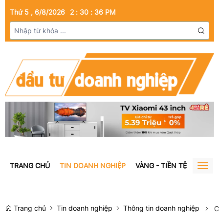
Thứ 5 , 6/8/2026
2
:
30
:
37
PM
TRANG CHỦ
TIN DOANH NGHIỆP
VÀNG - TIỀN TỆ
BẤT Đ
Togg
navig
Trang chủ
Tin doanh nghiệp
Thông tin doanh nghiệp
C