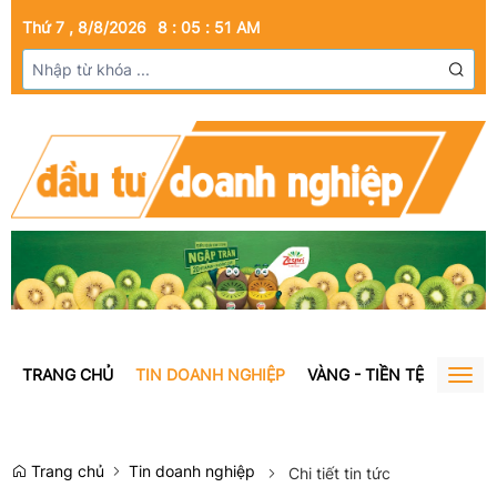
Thứ 7 , 8/8/2026
8
:
05
:
52
AM
TRANG CHỦ
TIN DOANH NGHIỆP
VÀNG - TIỀN TỆ
BẤT Đ
Togg
navig
Trang chủ
Tin doanh nghiệp
Chi tiết tin tức