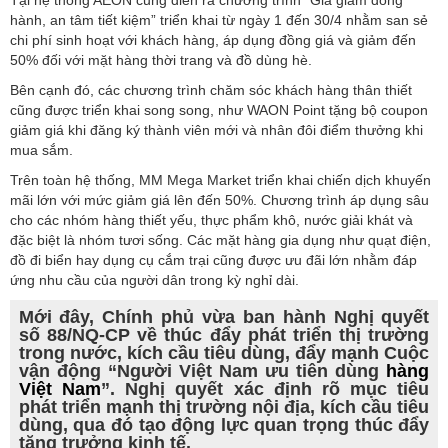
Tại hệ thống AEON cũng diễn ra chương trình “Giá giảm đồng
hành, an tâm tiết kiệm” triển khai từ ngày 1 đến 30/4 nhằm san sẻ
chi phí sinh hoạt với khách hàng, áp dụng đồng giá và giảm đến
50% đối với mặt hàng thời trang và đồ dùng hè.
Bên cạnh đó, các chương trình chăm sóc khách hàng thân thiết
cũng được triển khai song song, như WAON Point tặng bộ coupon
giảm giá khi đăng ký thành viên mới và nhân đôi điểm thưởng khi
mua sắm.
Trên toàn hệ thống, MM Mega Market triển khai chiến dịch khuyến
mãi lớn với mức giảm giá lên đến 50%. Chương trình áp dụng sâu
cho các nhóm hàng thiết yếu, thực phẩm khô, nước giải khát và
đặc biệt là nhóm tươi sống. Các mặt hàng gia dụng như quạt điện,
đồ đi biển hay dụng cụ cắm trại cũng được ưu đãi lớn nhằm đáp
ứng nhu cầu của người dân trong kỳ nghỉ dài.
Mới đây, Chính phủ vừa ban hành Nghị quyết
số 88/NQ-CP về thúc đẩy phát triển thị trường
trong nước, kích cầu tiêu dùng, đẩy mạnh Cuộc
vận động “Người Việt Nam ưu tiên dùng
hàng
Việt Nam
”. Nghị quyết xác định rõ mục tiêu
phát triển mạnh thị trường nội địa, kích cầu tiêu
dùng, qua đó tạo động lực quan trọng thúc đẩy
tăng trưởng kinh tế.