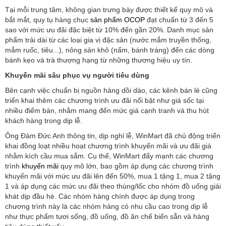
Tại mỗi trung tâm, không gian trưng bày được thiết kế quy mô và
bắt mắt, quy tụ hàng chục
sản phẩm OCOP
đạt chuẩn từ 3 đến 5
sao với mức ưu đãi đặc biệt từ 10% đến gần 20%. Danh mục sản
phẩm trải dài từ các loại gia vị đặc sản (nước mắm truyền thống,
mắm ruốc, tiêu...), nông sản khô (nấm, bánh tráng) đến các dòng
bánh kẹo và trà thượng hạng từ những thương hiệu uy tín.
Khuyến mãi sâu phục vụ người tiêu dùng
Bên cạnh việc chuẩn bị nguồn hàng dồi dào, các kênh bán lẻ cũng
triển khai thêm các chương trình ưu đãi nổi bật như giá sốc tại
nhiều điểm bán, nhằm mang đến mức giá cạnh tranh và thu hút
khách hàng trong dịp lễ.
Ông Đàm Đức Anh thông tin, dịp nghỉ lễ, WinMart đã chủ động triển
khai đồng loạt nhiều hoạt chương trình khuyến mãi và ưu đãi giá
nhằm kích cầu mua sắm. Cụ thể, WinMart đẩy mạnh các chương
trình
khuyến mãi
quy mô lớn, bao gồm áp dụng các chương trình
khuyến mãi với mức ưu đãi lên đến 50%, mua 1 tặng 1, mua 2 tặng
1 và áp dụng các mức ưu đãi theo thùng/lốc cho nhóm đồ uống giải
khát dịp đầu hè. Các nhóm hàng chính được áp dụng trong
chương trình này là các nhóm hàng có nhu cầu cao trong dịp lễ
như thực phẩm tươi sống, đồ uống, đồ ăn chế biến sẵn và hàng