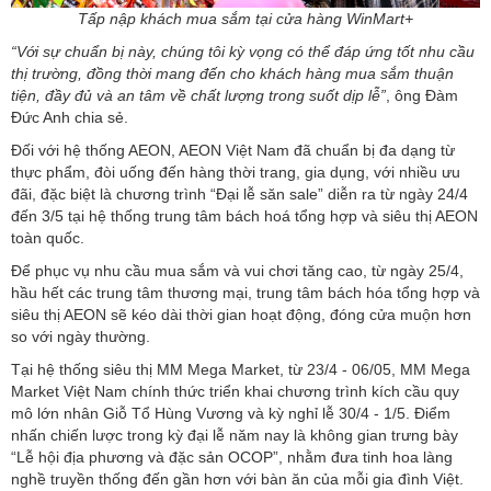
Tấp nập khách mua sắm tại cửa hàng WinMart+
“Với sự chuẩn bị này, chúng tôi kỳ vọng có thể đáp ứng tốt nhu cầu
thị trường, đồng thời mang đến cho khách hàng mua sắm thuận
tiện, đầy đủ và an tâm về chất lượng trong suốt dịp lễ”
, ông Đàm
Đức Anh chia sẻ.
Đối với hệ thống AEON, AEON Việt Nam đã chuẩn bị đa dạng từ
thực phẩm, đòi uống đến hàng thời trang, gia dụng, với nhiều ưu
đãi, đặc biệt là chương trình “Đại lễ săn sale” diễn ra từ ngày 24/4
đến 3/5 tại hệ thống trung tâm bách hoá tổng hợp và siêu thị AEON
toàn quốc.
Để phục vụ nhu cầu mua sắm và vui chơi tăng cao, từ ngày 25/4,
hầu hết các trung tâm thương mại, trung tâm bách hóa tổng hợp và
siêu thị AEON sẽ kéo dài thời gian hoạt động, đóng cửa muộn hơn
so với ngày thường.
Tại hệ thống siêu thị MM Mega Market, từ 23/4 - 06/05, MM Mega
Market Việt Nam chính thức triển khai chương trình kích cầu quy
mô lớn nhân Giỗ Tổ Hùng Vương và kỳ nghỉ lễ 30/4 - 1/5. Điểm
nhấn chiến lược trong kỳ đại lễ năm nay là không gian trưng bày
“Lễ hội địa phương và đặc sản OCOP”, nhằm đưa tinh hoa làng
nghề truyền thống đến gần hơn với bàn ăn của mỗi gia đình Việt.