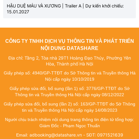
HẬU DUỆ MÁU VÀ XƯƠNG | Trailer A | Dự kiến khởi chiếu:
15.01.2027
CÔNG TY TNHH DỊCH VỤ THÔNG TIN VÀ PHÁT TRIỂN
NỘI DUNG DATASHARE
Địa chỉ: Tầng 2, Tòa nhà 29T1 Hoàng Đạo Thúy, Phường Yên
Hòa, Thành phố Hà Nội
Giấy phép số: 4940/GP-TTĐT do Sở Thông tin và Truyền thông Hà
Nội cấp ngày 10/10/2019
Giấy phép sửa đổi, bổ sung (lần 1) số: 3776/GP-TTĐT do Sở
Thông tin và Truyền thông Hà Nội cấp ngày 08/12/2022
Giấy phép sửa đổi, bổ sung (lần 2) số: 163/GP-TTĐT do Sở Thông
tin và Truyền thông Hà Nội cấp ngày 14/08/2023
Người chịu trách nhiệm nội dung trang thông tin điện tử tổng hợp:
Giám Đốc - Phạm Ngọc Thuấn
adbooking@datashare.vn - SĐT: 0971521639
Email: