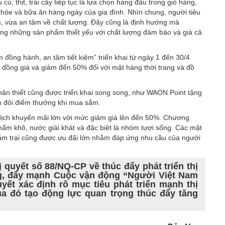
ủ, thịt, trái cây tiếp tục là lựa chọn hàng đầu trong giỏ hàng,
hỏe và bữa ăn hàng ngày của gia đình. Nhìn chung, người tiêu
, vừa an tâm về chất lượng. Đây cũng là định hướng mà
g những sản phẩm thiết yếu với chất lượng đảm bảo và giá cả
 đồng hành, an tâm tiết kiệm” triển khai từ ngày 1 đến 30/4
 đồng giá và giảm đến 50% đối với mặt hàng thời trang và đồ
ân thiết cũng được triển khai song song, như WAON Point tặng
n đôi điểm thưởng khi mua sắm.
dịch khuyến mãi lớn với mức giảm giá lên đến 50%. Chương
hẩm khô, nước giải khát và đặc biệt là nhóm tươi sống. Các mặt
cắm trại cũng được ưu đãi lớn nhằm đáp ứng nhu cầu của người
quyết số 88/NQ-CP về thúc đẩy phát triển thị
ng, đẩy mạnh Cuộc vận động “Người Việt Nam
uyết xác định rõ mục tiêu phát triển mạnh thị
qua đó tạo động lực quan trọng thúc đẩy tăng