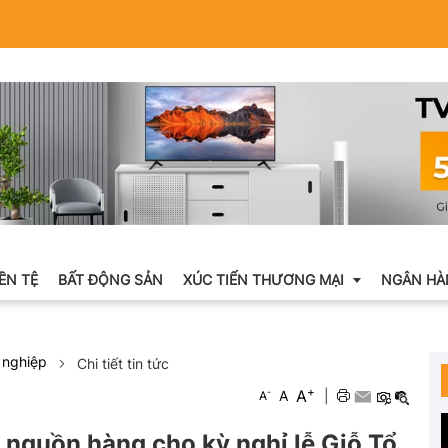
IỀN TỆ
BẤT ĐỘNG SẢN
XÚC TIẾN THƯƠNG MẠI
NGÂN HÀ
 nghiệp
Chi tiết tin tức
Xuất nhập khẩu
+
A
-
A
|
A
Khuyến mại
 nguồn hàng cho kỳ nghỉ lễ Giỗ Tổ