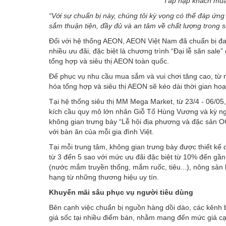
Tấp nập khách mua
“Với sự chuẩn bị này, chúng tôi kỳ vọng có thể đáp ứn
sắm thuận tiện, đầy đủ và an tâm về chất lượng trong su
Đối với hệ thống AEON, AEON Việt Nam đã chuẩn bị đa 
nhiều ưu đãi, đặc biệt là chương trình “Đại lễ săn sale
tổng hợp và siêu thị AEON toàn quốc.
Để phục vụ nhu cầu mua sắm và vui chơi tăng cao, từ 
hóa tổng hợp và siêu thị AEON sẽ kéo dài thời gian h
Tại hệ thống siêu thị MM Mega Market, từ 23/4 - 06/05
kích cầu quy mô lớn nhân Giỗ Tổ Hùng Vương và kỳ nghỉ
không gian trưng bày “Lễ hội địa phương và đặc sản 
với bàn ăn của mỗi gia đình Việt.
Tại mỗi trung tâm, không gian trưng bày được thiết kế
từ 3 đến 5 sao với mức ưu đãi đặc biệt từ 10% đến gần
(nước mắm truyền thống, mắm ruốc, tiêu...), nông sản
hạng từ những thương hiệu uy tín.
Khuyến mãi sâu phục vụ người tiêu dùng
Bên cạnh việc chuẩn bị nguồn hàng dồi dào, các kênh b
giá sốc tại nhiều điểm bán, nhằm mang đến mức giá cạn