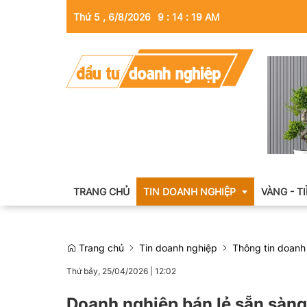
Thứ 5 , 6/8/2026
9
:
14
:
20
AM
TRANG CHỦ
TIN DOANH NGHIỆP
VÀNG - T
Trang chủ
Tin doanh nghiệp
Thông tin doanh
Thông tin doanh nghiệp
Thứ bảy, 25/04/2026
|
12:02
Doanh nhân
Doanh nghiệp bán lẻ sẵn sàng