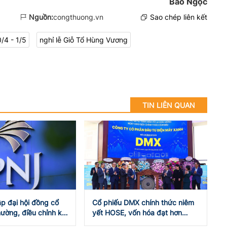
Bảo Ngọc
Nguồn:
congthuong.vn
Sao chép liên kết
0/4 - 1/5
nghỉ lễ Giỗ Tổ Hùng Vương
TIN LIÊN QUAN
ập đại hội đồng cổ
Cổ phiếu DMX chính thức niêm
ường, điều chỉnh kế
yết HOSE, vốn hóa đạt hơn
 doanh năm 2026
101.000 tỷ đồng