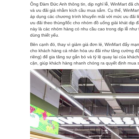
Ông Đàm Đức Anh thông tin, dịp nghỉ lễ, WinMart đã ch
và ưu đãi giá nhằm kích cầu mua sắm. Cụ thể, WinMar
áp dụng các chương trình khuyến mãi với mức ưu đãi 
ưu đãi theo thùng/lốc cho nhóm đồ uống giải khát dịp
này là các nhóm hàng có nhu cầu cao trong dịp lễ như 
dùng thiết yếu.
Bên cạnh đó, thay vì giảm giá đơn lẻ, WinMart đẩy mạ
cho khách hàng cá nhân hóa ưu đãi như tăng cường đặc
riêng) để gia tăng sự gắn bó và tỷ lệ quay lại của kh
cận, giúp khách hàng nhanh chóng ra quyết định mua s