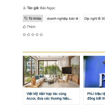
Tác giả:
Bảo Ngọc
Từ khóa:
doanh nghiệp bán lẻ
Dịp nghỉ lễ 3
Thích
Việt Mỹ A&V hợp tác cùng
PNJ triệu t
Accor, đưa các thương hiệu
đông bất th
khách sạn quốc tế đến Đắk Lắk
hoạch kinh