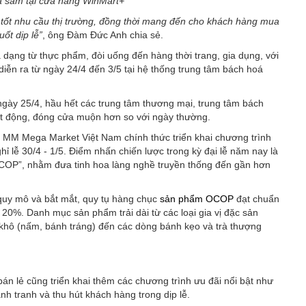
 sắm tại cửa hàng WinMart+
g tốt nhu cầu thị trường, đồng thời mang đến cho khách hàng mua
ốt dịp lễ”
, ông Đàm Đức Anh chia sẻ.
dạng từ thực phẩm, đòi uống đến hàng thời trang, gia dụng, với
” diễn ra từ ngày 24/4 đến 3/5 tại hệ thống trung tâm bách hoá
ngày 25/4, hầu hết các trung tâm thương mại, trung tâm bách
oạt động, đóng cửa muộn hơn so với ngày thường.
, MM Mega Market Việt Nam chính thức triển khai chương trình
 lễ 30/4 - 1/5. Điểm nhấn chiến lược trong kỳ đại lễ năm nay là
OCOP”, nhằm đưa tinh hoa làng nghề truyền thống đến gần hơn
 quy mô và bắt mắt, quy tụ hàng chục
sản phẩm OCOP
đạt chuẩn
 20%. Danh mục sản phẩm trải dài từ các loại gia vị đặc sản
 khô (nấm, bánh tráng) đến các dòng bánh kẹo và trà thượng
án lẻ cũng triển khai thêm các chương trình ưu đãi nổi bật như
h tranh và thu hút khách hàng trong dịp lễ.