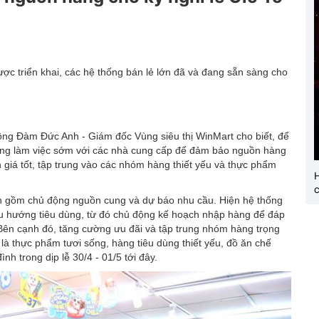
Hội chợ triển lãm
OCOP
ợc triển khai, các hệ thống bán lẻ lớn đã và đang sẵn sàng cho
ông Đàm Đức Anh - Giám đốc Vùng siêu thị WinMart cho biết, để
ng làm việc sớm với các nhà cung cấp để đảm bảo nguồn hàng
h giá tốt, tập trung vào các nhóm hàng thiết yếu và thực phẩm
c
nh gồm chủ động nguồn cung và dự báo nhu cầu. Hiện hệ thống
 xu hướng tiêu dùng, từ đó chủ động kế hoạch nhập hàng để đáp
Bên cạnh đó, tăng cường ưu đãi và tập trung nhóm hàng trọng
à thực phẩm tươi sống, hàng tiêu dùng thiết yếu, đồ ăn chế
h trong dịp lễ 30/4 - 01/5 tới đây.