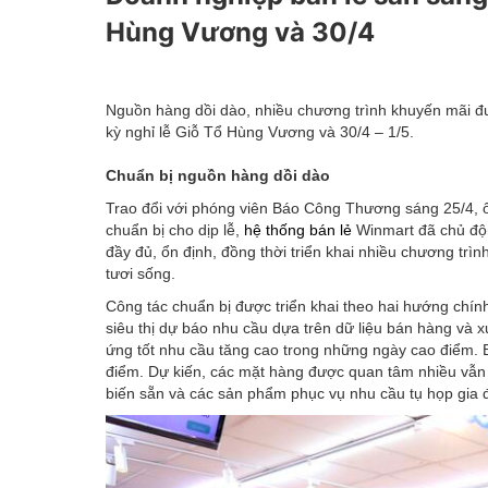
Kinh tế tài chính
Hùng Vương và 30/4
Emagazine
Nguồn hàng dồi dào, nhiều chương trình khuyến mãi đư
kỳ nghỉ lễ Giỗ Tổ Hùng Vương và 30/4 – 1/5.
Chuẩn bị nguồn hàng dồi dào
Trao đổi với phóng viên Báo Công Thương sáng 25/4, 
chuẩn bị cho dịp lễ,
hệ thống bán lẻ
Winmart đã chủ độ
đầy đủ, ổn định, đồng thời triển khai nhiều chương trìn
tươi sống.
Công tác chuẩn bị được triển khai theo hai hướng chí
siêu thị dự báo nhu cầu dựa trên dữ liệu bán hàng và
ứng tốt nhu cầu tăng cao trong những ngày cao điểm. 
điểm. Dự kiến, các mặt hàng được quan tâm nhiều vẫn l
biến sẵn và các sản phẩm phục vụ nhu cầu tụ họp gia đìn