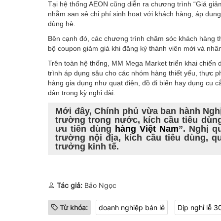
Tại hệ thống AEON cũng diễn ra chương trình “Giá giảm
nhằm san sẻ chi phí sinh hoạt với khách hàng, áp dụng
dùng hè.
Bên cạnh đó, các chương trình chăm sóc khách hàng th
bộ coupon giảm giá khi đăng ký thành viên mới và nhâ
Trên toàn hệ thống, MM Mega Market triển khai chiến 
trình áp dụng sâu cho các nhóm hàng thiết yếu, thực p
hàng gia dụng như quạt điện, đồ đi biển hay dụng cụ 
dân trong kỳ nghỉ dài.
Mới đây, Chính phủ vừa ban hành Nghị 
trường trong nước, kích cầu tiêu dù
ưu tiên dùng
hàng Việt Nam
”. Nghị q
trường nội địa, kích cầu tiêu dùng, 
trưởng kinh tế.
Tác giả:
Bảo Ngọc
Từ khóa:
doanh nghiệp bán lẻ
Dịp nghỉ lễ 3