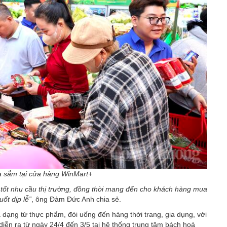
 sắm tại cửa hàng WinMart+
g tốt nhu cầu thị trường, đồng thời mang đến cho khách hàng mua
ốt dịp lễ”
, ông Đàm Đức Anh chia sẻ.
dạng từ thực phẩm, đòi uống đến hàng thời trang, gia dụng, với
” diễn ra từ ngày 24/4 đến 3/5 tại hệ thống trung tâm bách hoá