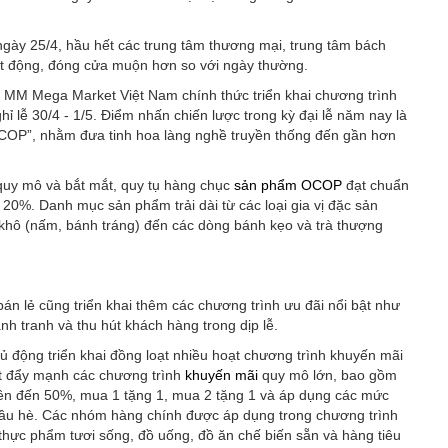
ngày 25/4, hầu hết các trung tâm thương mại, trung tâm bách
oạt động, đóng cửa muộn hơn so với ngày thường.
, MM Mega Market Việt Nam chính thức triển khai chương trình
 lễ 30/4 - 1/5. Điểm nhấn chiến lược trong kỳ đại lễ năm nay là
OCOP”, nhằm đưa tinh hoa làng nghề truyền thống đến gần hơn
 quy mô và bắt mắt, quy tụ hàng chục
sản phẩm OCOP
đạt chuẩn
 20%. Danh mục sản phẩm trải dài từ các loại gia vị đặc sản
 khô (nấm, bánh tráng) đến các dòng bánh kẹo và trà thượng
án lẻ cũng triển khai thêm các chương trình ưu đãi nổi bật như
h tranh và thu hút khách hàng trong dịp lễ.
ủ động triển khai đồng loạt nhiều hoạt chương trình khuyến mãi
t đẩy mạnh các chương trình
khuyến mãi
quy mô lớn, bao gồm
lên đến 50%, mua 1 tặng 1, mua 2 tặng 1 và áp dụng các mức
 đầu hè. Các nhóm hàng chính được áp dụng trong chương trình
thực phẩm tươi sống, đồ uống, đồ ăn chế biến sẵn và hàng tiêu