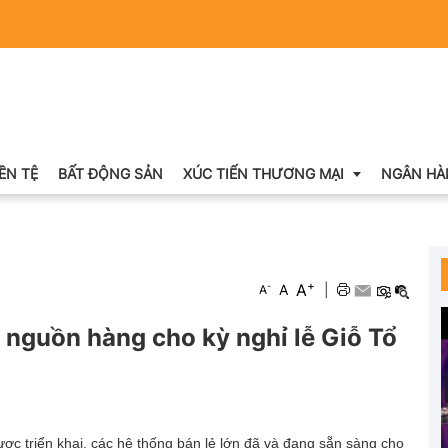
IỀN TỆ
BẤT ĐỘNG SẢN
XÚC TIẾN THƯƠNG MẠI
NGÂN HÀ
Xuất nhập khẩu
+
A
-
A
|
A
Khuyến mại
 nguồn hàng cho kỳ nghỉ lễ Giỗ Tổ
Hội chợ triển lãm
OCOP
ợc triển khai, các hệ thống bán lẻ lớn đã và đang sẵn sàng cho