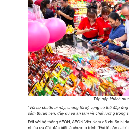
Tấp nập khách mua
“Với sự chuẩn bị này, chúng tôi kỳ vọng có thể đáp ứn
sắm thuận tiện, đầy đủ và an tâm về chất lượng trong su
Đối với hệ thống AEON, AEON Việt Nam đã chuẩn bị đa 
nhiều ưu đãi, đặc biệt là chương trình “Đại lễ săn sale