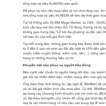
tổng hợp và siêu thị AEON toàn quốc.
Để phục vụ nhu cầu mua sắm và vui chơi tăng cao, từ 
hóa tổng hợp và siêu thị AEON sẽ kéo dài thời gian h
Tại hệ thống siêu thị MM Mega Market, từ 23/4 - 06/05
kích cầu quy mô lớn nhân Giỗ Tổ Hùng Vương và kỳ nghỉ
không gian trưng bày “Lễ hội địa phương và đặc sản 
với bàn ăn của mỗi gia đình Việt.
Tại mỗi trung tâm, không gian trưng bày được thiết kế
từ 3 đến 5 sao với mức ưu đãi đặc biệt từ 10% đến gần
(nước mắm truyền thống, mắm ruốc, tiêu...), nông sản
hạng từ những thương hiệu uy tín.
Khuyến mãi sâu phục vụ người tiêu dùng
Bên cạnh việc chuẩn bị nguồn hàng dồi dào, các kênh b
giá sốc tại nhiều điểm bán, nhằm mang đến mức giá cạn
Ông Đàm Đức Anh thông tin, dịp nghỉ lễ, WinMart đã ch
và ưu đãi giá nhằm kích cầu mua sắm. Cụ thể, WinMar
áp dụng các chương trình khuyến mãi với mức ưu đãi 
ưu đãi theo thùng/lốc cho nhóm đồ uống giải khát dịp
này là các nhóm hàng có nhu cầu cao trong dịp lễ như 