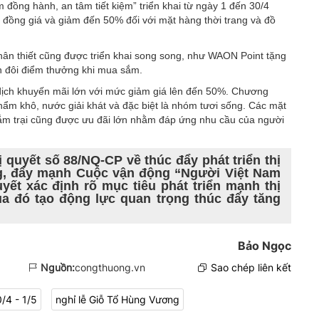
 đồng hành, an tâm tiết kiệm” triển khai từ ngày 1 đến 30/4
 đồng giá và giảm đến 50% đối với mặt hàng thời trang và đồ
ân thiết cũng được triển khai song song, như WAON Point tặng
n đôi điểm thưởng khi mua sắm.
dịch khuyến mãi lớn với mức giảm giá lên đến 50%. Chương
hẩm khô, nước giải khát và đặc biệt là nhóm tươi sống. Các mặt
cắm trại cũng được ưu đãi lớn nhằm đáp ứng nhu cầu của người
quyết số 88/NQ-CP về thúc đẩy phát triển thị
ng, đẩy mạnh Cuộc vận động “Người Việt Nam
uyết xác định rõ mục tiêu phát triển mạnh thị
qua đó tạo động lực quan trọng thúc đẩy tăng
Bảo Ngọc
Nguồn:
congthuong.vn
Sao chép liên kết
0/4 - 1/5
nghỉ lễ Giỗ Tổ Hùng Vương