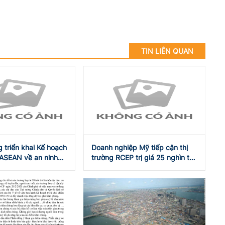
TIN LIÊN QUAN
 triển khai Kế hoạch
Doanh nghiệp Mỹ tiếp cận thị
ASEAN về an ninh
trường RCEP trị giá 25 nghìn tỷ
 vắc xin
USD thông qua các hiệp định
hiện có