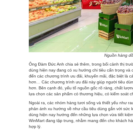
Nguồn hàng dồi
Ông Đàm Đức Anh chia sẻ thêm, trong bối cảnh thị trườ
dùng hiện nay đang có xu hướng chi tiêu cẩn trọng và
đến các chương trình ưu đãi, khuyến mãi, đặc biệt là 
hơn… Các chương trình ưu đãi này giúp người tiêu dùng 
hơn. Bên cạnh đó, yếu tố nguồn gốc rõ ràng, chất lượ
lựa chọn các sản phẩm có thương hiệu, có kiểm soát c
Ngoài ra, các nhóm hàng tươi sống và thiết yếu như rau c
phản ánh xu hướng về như cầu tiêu dùng gắn với sức k
dùng hiện nay hướng đến những lựa chọn vừa tiết kiệm
WinMart đang tập trung, nhằm mang đến cho khách hàn
hợp lý.