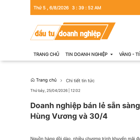
Thứ 5 , 6/8/2026
3
:
39
:
53
AM
TRANG CHỦ
TIN DOANH NGHIỆP
VÀNG - T
Trang chủ
Chi tiết tin tức
Thông tin doanh nghiệp
Thứ bảy, 25/04/2026
|
12:02
Doanh nhân
Doanh nghiệp bán lẻ sẵn sàng
Kinh tế tài chính
Hùng Vương và 30/4
Emagazine
Nguồn hàng dồi dào, nhiều chương trình khuyến mãi đư