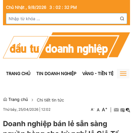
Chủ Nhật , 9/8/2026
3
:
02
:
33
PM
TRANG CHỦ
TIN DOANH NGHIỆP
VÀNG - TIỀN TỆ
BẤT Đ
Togg
navig
Trang chủ
Chi tiết tin tức
+
A
-
A
|
Thứ bảy, 25/04/2026
|
12:02
A
Doanh nghiệp bán lẻ sẵn sàng