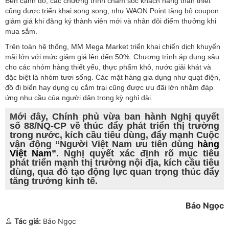
Bên cạnh đó, các chương trình chăm sóc khách hàng thân thiết
cũng được triển khai song song, như WAON Point tặng bộ coupon
giảm giá khi đăng ký thành viên mới và nhân đôi điểm thưởng khi
mua sắm.
Trên toàn hệ thống, MM Mega Market triển khai chiến dịch khuyến
mãi lớn với mức giảm giá lên đến 50%. Chương trình áp dụng sâu
cho các nhóm hàng thiết yếu, thực phẩm khô, nước giải khát và
đặc biệt là nhóm tươi sống. Các mặt hàng gia dụng như quạt điện,
đồ đi biển hay dụng cụ cắm trại cũng được ưu đãi lớn nhằm đáp
ứng nhu cầu của người dân trong kỳ nghỉ dài.
Mới đây, Chính phủ vừa ban hành Nghị quyết
số 88/NQ-CP về thúc đẩy phát triển thị trường
trong nước, kích cầu tiêu dùng, đẩy mạnh Cuộc
vận động “Người Việt Nam ưu tiên dùng
hàng
Việt Nam
”. Nghị quyết xác định rõ mục tiêu
phát triển mạnh thị trường nội địa, kích cầu tiêu
dùng, qua đó tạo động lực quan trọng thúc đẩy
tăng trưởng kinh tế.
Bảo Ngọc
Tác giả:
Bảo Ngọc