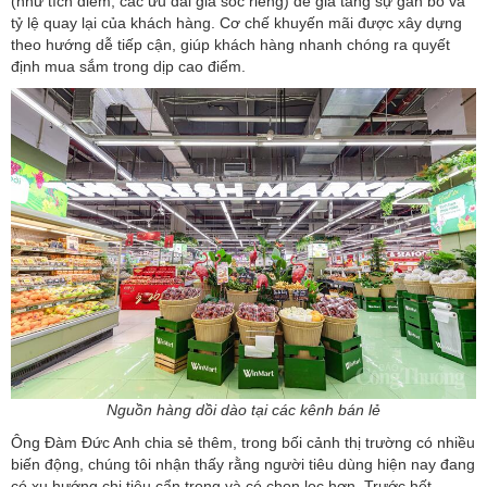
(như tích điểm, các ưu đãi giá sốc riêng) để gia tăng sự gắn bó và
tỷ lệ quay lại của khách hàng. Cơ chế khuyến mãi được xây dựng
theo hướng dễ tiếp cận, giúp khách hàng nhanh chóng ra quyết
định mua sắm trong dịp cao điểm.
Nguồn hàng dồi dào tại các kênh bán lẻ
Ông Đàm Đức Anh chia sẻ thêm, trong bối cảnh thị trường có nhiều
biến động, chúng tôi nhận thấy rằng người tiêu dùng hiện nay đang
có xu hướng chi tiêu cẩn trọng và có chọn lọc hơn. Trước hết,