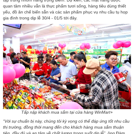
tập trung nhóm hàng trọng điểm. Dự kiến, các mặt hàng được
quan tâm nhiều vẫn là thực phẩm tươi sống, hàng tiêu dùng thiết
yếu, đồ ăn chế biến sẵn và các sản phẩm phục vụ nhu cầu tụ họp
gia đình trong dịp lễ 30/4 - 01/5 tới đây.
Tấp nập khách mua sắm tại cửa hàng WinMart+
“Với sự chuẩn bị này, chúng tôi kỳ vọng có thể đáp ứng tốt nhu cầu
thị trường, đồng thời mang đến cho khách hàng mua sắm thuận
tiện, đầy đủ và an tâm về chất lượng trong suốt dịp lễ”
, ông Đàm