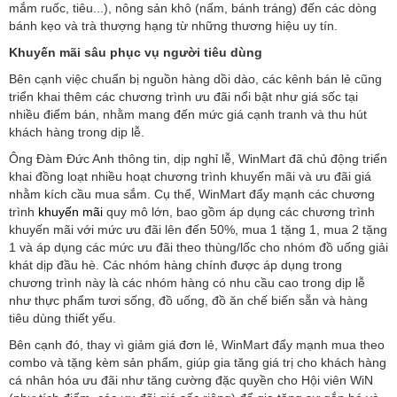
mắm ruốc, tiêu...), nông sản khô (nấm, bánh tráng) đến các dòng
bánh kẹo và trà thượng hạng từ những thương hiệu uy tín.
Khuyến mãi sâu phục vụ người tiêu dùng
Bên cạnh việc chuẩn bị nguồn hàng dồi dào, các kênh bán lẻ cũng
triển khai thêm các chương trình ưu đãi nổi bật như giá sốc tại
nhiều điểm bán, nhằm mang đến mức giá cạnh tranh và thu hút
khách hàng trong dịp lễ.
Ông Đàm Đức Anh thông tin, dịp nghỉ lễ, WinMart đã chủ động triển
khai đồng loạt nhiều hoạt chương trình khuyến mãi và ưu đãi giá
nhằm kích cầu mua sắm. Cụ thể, WinMart đẩy mạnh các chương
trình
khuyến mãi
quy mô lớn, bao gồm áp dụng các chương trình
khuyến mãi với mức ưu đãi lên đến 50%, mua 1 tặng 1, mua 2 tặng
1 và áp dụng các mức ưu đãi theo thùng/lốc cho nhóm đồ uống giải
khát dịp đầu hè. Các nhóm hàng chính được áp dụng trong
chương trình này là các nhóm hàng có nhu cầu cao trong dịp lễ
như thực phẩm tươi sống, đồ uống, đồ ăn chế biến sẵn và hàng
tiêu dùng thiết yếu.
Bên cạnh đó, thay vì giảm giá đơn lẻ, WinMart đẩy mạnh mua theo
combo và tặng kèm sản phẩm, giúp gia tăng giá trị cho khách hàng
cá nhân hóa ưu đãi như tăng cường đặc quyền cho Hội viên WiN