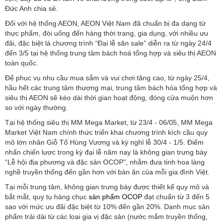
Đức Anh chia sẻ.
Đối với hệ thống AEON, AEON Việt Nam đã chuẩn bị đa dạng từ
thực phẩm, đòi uống đến hàng thời trang, gia dụng, với nhiều ưu
đãi, đặc biệt là chương trình “Đại lễ săn sale” diễn ra từ ngày 24/4
đến 3/5 tại hệ thống trung tâm bách hoá tổng hợp và siêu thị AEON
toàn quốc.
Để phục vụ nhu cầu mua sắm và vui chơi tăng cao, từ ngày 25/4,
hầu hết các trung tâm thương mại, trung tâm bách hóa tổng hợp và
siêu thị AEON sẽ kéo dài thời gian hoạt động, đóng cửa muộn hơn
so với ngày thường.
Tại hệ thống siêu thị MM Mega Market, từ 23/4 - 06/05, MM Mega
Market Việt Nam chính thức triển khai chương trình kích cầu quy
mô lớn nhân Giỗ Tổ Hùng Vương và kỳ nghỉ lễ 30/4 - 1/5. Điểm
nhấn chiến lược trong kỳ đại lễ năm nay là không gian trưng bày
“Lễ hội địa phương và đặc sản OCOP”, nhằm đưa tinh hoa làng
nghề truyền thống đến gần hơn với bàn ăn của mỗi gia đình Việt.
Tại mỗi trung tâm, không gian trưng bày được thiết kế quy mô và
bắt mắt, quy tụ hàng chục
sản phẩm OCOP
đạt chuẩn từ 3 đến 5
sao với mức ưu đãi đặc biệt từ 10% đến gần 20%. Danh mục sản
phẩm trải dài từ các loại gia vị đặc sản (nước mắm truyền thống,