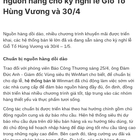
nguồn hàng cho kỳ nghỉ lễ Giỗ Tổ
Hùng Vương và 30/4
Nguồn hàng dồi dào, nhiều chương trình khuyến mãi được triển
khai, các hệ thống bán lẻ lớn đã và đang sẵn sàng cho kỳ nghỉ lễ
Giỗ Tổ Hùng Vương và 30/4 – 1/5.
Chuẩn bị nguồn hàng dồi dào
Trao đổi với phóng viên Báo Công Thương sáng 25/4, ông Đàm
Đức Anh - Giám đốc Vùng siêu thị WinMart cho biết, để chuẩn bị
cho dịp lễ,
hệ thống bán lẻ
Winmart đã chủ động làm việc sớm với
các nhà cung cấp để đảm bảo nguồn hàng đầy đủ, ổn định, đồng
thời triển khai nhiều chương trình giá tốt, tập trung vào các nhóm
hàng thiết yếu và thực phẩm tươi sống.
Công tác chuẩn bị được triển khai theo hai hướng chính gồm chủ
động nguồn cung và dự báo nhu cầu. Hiện hệ thống siêu thị dự
báo nhu cầu dựa trên dữ liệu bán hàng và xu hướng tiêu dùng, từ
đó chủ động kế hoạch nhập hàng để đáp ứng tốt nhu cầu tăng cao
trong những ngày cao điểm. Bên cạnh đó, tăng cường ưu đãi và