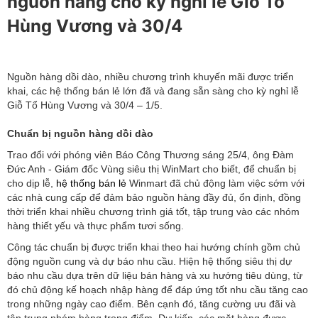
nguồn hàng cho kỳ nghỉ lễ Giỗ Tổ
Hùng Vương và 30/4
Nguồn hàng dồi dào, nhiều chương trình khuyến mãi được triển
khai, các hệ thống bán lẻ lớn đã và đang sẵn sàng cho kỳ nghỉ lễ
Giỗ Tổ Hùng Vương và 30/4 – 1/5.
Chuẩn bị nguồn hàng dồi dào
Trao đổi với phóng viên Báo Công Thương sáng 25/4, ông Đàm
Đức Anh - Giám đốc Vùng siêu thị WinMart cho biết, để chuẩn bị
cho dịp lễ,
hệ thống bán lẻ
Winmart đã chủ động làm việc sớm với
các nhà cung cấp để đảm bảo nguồn hàng đầy đủ, ổn định, đồng
thời triển khai nhiều chương trình giá tốt, tập trung vào các nhóm
hàng thiết yếu và thực phẩm tươi sống.
Công tác chuẩn bị được triển khai theo hai hướng chính gồm chủ
động nguồn cung và dự báo nhu cầu. Hiện hệ thống siêu thị dự
báo nhu cầu dựa trên dữ liệu bán hàng và xu hướng tiêu dùng, từ
đó chủ động kế hoạch nhập hàng để đáp ứng tốt nhu cầu tăng cao
trong những ngày cao điểm. Bên cạnh đó, tăng cường ưu đãi và