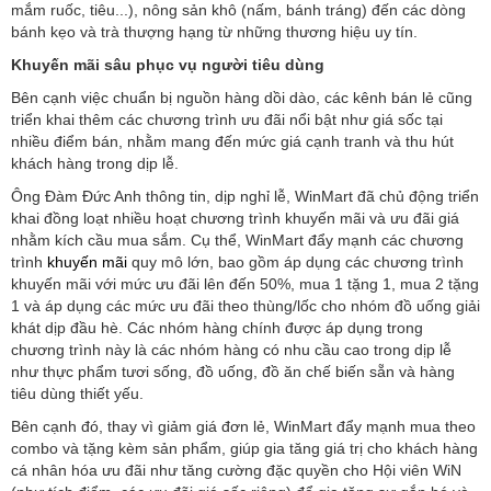
mắm ruốc, tiêu...), nông sản khô (nấm, bánh tráng) đến các dòng
bánh kẹo và trà thượng hạng từ những thương hiệu uy tín.
Khuyến mãi sâu phục vụ người tiêu dùng
Bên cạnh việc chuẩn bị nguồn hàng dồi dào, các kênh bán lẻ cũng
triển khai thêm các chương trình ưu đãi nổi bật như giá sốc tại
nhiều điểm bán, nhằm mang đến mức giá cạnh tranh và thu hút
khách hàng trong dịp lễ.
Ông Đàm Đức Anh thông tin, dịp nghỉ lễ, WinMart đã chủ động triển
khai đồng loạt nhiều hoạt chương trình khuyến mãi và ưu đãi giá
nhằm kích cầu mua sắm. Cụ thể, WinMart đẩy mạnh các chương
trình
khuyến mãi
quy mô lớn, bao gồm áp dụng các chương trình
khuyến mãi với mức ưu đãi lên đến 50%, mua 1 tặng 1, mua 2 tặng
1 và áp dụng các mức ưu đãi theo thùng/lốc cho nhóm đồ uống giải
khát dịp đầu hè. Các nhóm hàng chính được áp dụng trong
chương trình này là các nhóm hàng có nhu cầu cao trong dịp lễ
như thực phẩm tươi sống, đồ uống, đồ ăn chế biến sẵn và hàng
tiêu dùng thiết yếu.
Bên cạnh đó, thay vì giảm giá đơn lẻ, WinMart đẩy mạnh mua theo
combo và tặng kèm sản phẩm, giúp gia tăng giá trị cho khách hàng
cá nhân hóa ưu đãi như tăng cường đặc quyền cho Hội viên WiN