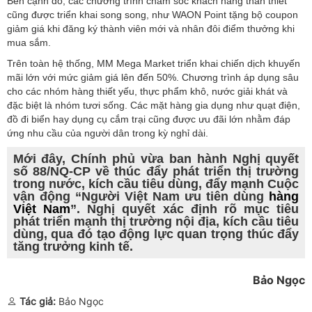
Bên cạnh đó, các chương trình chăm sóc khách hàng thân thiết
cũng được triển khai song song, như WAON Point tặng bộ coupon
giảm giá khi đăng ký thành viên mới và nhân đôi điểm thưởng khi
mua sắm.
Trên toàn hệ thống, MM Mega Market triển khai chiến dịch khuyến
mãi lớn với mức giảm giá lên đến 50%. Chương trình áp dụng sâu
cho các nhóm hàng thiết yếu, thực phẩm khô, nước giải khát và
đặc biệt là nhóm tươi sống. Các mặt hàng gia dụng như quạt điện,
đồ đi biển hay dụng cụ cắm trại cũng được ưu đãi lớn nhằm đáp
ứng nhu cầu của người dân trong kỳ nghỉ dài.
Mới đây, Chính phủ vừa ban hành Nghị quyết
số 88/NQ-CP về thúc đẩy phát triển thị trường
trong nước, kích cầu tiêu dùng, đẩy mạnh Cuộc
vận động “Người Việt Nam ưu tiên dùng
hàng
Việt Nam
”. Nghị quyết xác định rõ mục tiêu
phát triển mạnh thị trường nội địa, kích cầu tiêu
dùng, qua đó tạo động lực quan trọng thúc đẩy
tăng trưởng kinh tế.
Bảo Ngọc
Tác giả:
Bảo Ngọc