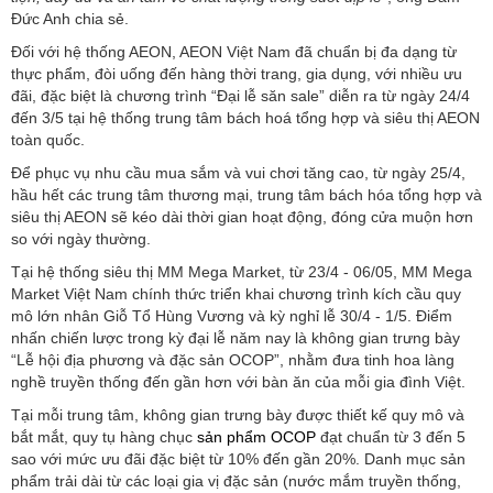
Đức Anh chia sẻ.
Đối với hệ thống AEON, AEON Việt Nam đã chuẩn bị đa dạng từ
thực phẩm, đòi uống đến hàng thời trang, gia dụng, với nhiều ưu
đãi, đặc biệt là chương trình “Đại lễ săn sale” diễn ra từ ngày 24/4
đến 3/5 tại hệ thống trung tâm bách hoá tổng hợp và siêu thị AEON
toàn quốc.
Để phục vụ nhu cầu mua sắm và vui chơi tăng cao, từ ngày 25/4,
hầu hết các trung tâm thương mại, trung tâm bách hóa tổng hợp và
siêu thị AEON sẽ kéo dài thời gian hoạt động, đóng cửa muộn hơn
so với ngày thường.
Tại hệ thống siêu thị MM Mega Market, từ 23/4 - 06/05, MM Mega
Market Việt Nam chính thức triển khai chương trình kích cầu quy
mô lớn nhân Giỗ Tổ Hùng Vương và kỳ nghỉ lễ 30/4 - 1/5. Điểm
nhấn chiến lược trong kỳ đại lễ năm nay là không gian trưng bày
“Lễ hội địa phương và đặc sản OCOP”, nhằm đưa tinh hoa làng
nghề truyền thống đến gần hơn với bàn ăn của mỗi gia đình Việt.
Tại mỗi trung tâm, không gian trưng bày được thiết kế quy mô và
bắt mắt, quy tụ hàng chục
sản phẩm OCOP
đạt chuẩn từ 3 đến 5
sao với mức ưu đãi đặc biệt từ 10% đến gần 20%. Danh mục sản
phẩm trải dài từ các loại gia vị đặc sản (nước mắm truyền thống,