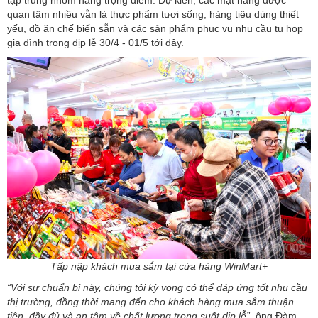
tập trung nhóm hàng trọng điểm. Dự kiến, các mặt hàng được
quan tâm nhiều vẫn là thực phẩm tươi sống, hàng tiêu dùng thiết
yếu, đồ ăn chế biến sẵn và các sản phẩm phục vụ nhu cầu tụ họp
gia đình trong dịp lễ 30/4 - 01/5 tới đây.
Tấp nập khách mua sắm tại cửa hàng WinMart+
“Với sự chuẩn bị này, chúng tôi kỳ vọng có thể đáp ứng tốt nhu cầu
thị trường, đồng thời mang đến cho khách hàng mua sắm thuận
tiện, đầy đủ và an tâm về chất lượng trong suốt dịp lễ”
, ông Đàm