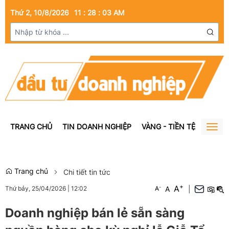
Thứ 2, 10/8/2026
11
:
28
:
04
AM
TRANG CHỦ
TIN DOANH NGHIỆP
VÀNG - TIỀN TỆ
BẤT Đ
Togg
navig
Trang chủ
Chi tiết tin tức
+
A
-
A
|
Thứ bảy, 25/04/2026
|
12:02
A
Doanh nghiệp bán lẻ sẵn sàng