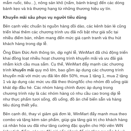
mắm ruốc, tiêu...), nông sản khô (nấm, bánh tráng) đến các dòng
bánh kẹo và trà thượng hạng từ những thương hiệu uy tín.
Khuyến mãi sâu phục vụ người tiêu dùng
Bên cạnh việc chuẩn bị nguồn hàng dồi dào, các kênh bán lẻ cũng
triển khai thêm các chương trình ưu đãi nổi bật như giá sốc tại
nhiều điểm bán, nhằm mang đến mức giá cạnh tranh và thu hút
khách hàng trong dịp lễ.
Ông Đàm Đức Anh thông tin, dịp nghỉ lễ, WinMart đã chủ động triển
khai đồng loạt nhiều hoạt chương trình khuyến mãi và ưu đãi giá
nhằm kích cầu mua sắm. Cụ thể, WinMart đẩy mạnh các chương
trình
khuyến mãi
quy mô lớn, bao gồm áp dụng các chương trình
khuyến mãi với mức ưu đãi lên đến 50%, mua 1 tặng 1, mua 2 tặng
1 và áp dụng các mức ưu đãi theo thùng/lốc cho nhóm đồ uống giải
khát dịp đầu hè. Các nhóm hàng chính được áp dụng trong
chương trình này là các nhóm hàng có nhu cầu cao trong dịp lễ
như thực phẩm tươi sống, đồ uống, đồ ăn chế biến sẵn và hàng
tiêu dùng thiết yếu.
Bên cạnh đó, thay vì giảm giá đơn lẻ, WinMart đẩy mạnh mua theo
combo và tặng kèm sản phẩm, giúp gia tăng giá trị cho khách hàng
cá nhân hóa ưu đãi như tăng cường đặc quyền cho Hội viên WiN