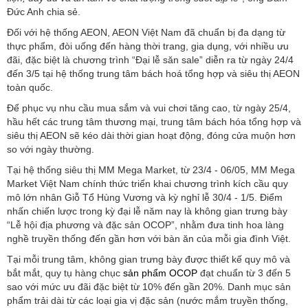
Đức Anh chia sẻ.
Đối với hệ thống AEON, AEON Việt Nam đã chuẩn bị đa dạng từ
thực phẩm, đòi uống đến hàng thời trang, gia dụng, với nhiều ưu
đãi, đặc biệt là chương trình “Đại lễ săn sale” diễn ra từ ngày 24/4
đến 3/5 tại hệ thống trung tâm bách hoá tổng hợp và siêu thị AEON
toàn quốc.
Để phục vụ nhu cầu mua sắm và vui chơi tăng cao, từ ngày 25/4,
hầu hết các trung tâm thương mại, trung tâm bách hóa tổng hợp và
siêu thị AEON sẽ kéo dài thời gian hoạt động, đóng cửa muộn hơn
so với ngày thường.
Tại hệ thống siêu thị MM Mega Market, từ 23/4 - 06/05, MM Mega
Market Việt Nam chính thức triển khai chương trình kích cầu quy
mô lớn nhân Giỗ Tổ Hùng Vương và kỳ nghỉ lễ 30/4 - 1/5. Điểm
nhấn chiến lược trong kỳ đại lễ năm nay là không gian trưng bày
“Lễ hội địa phương và đặc sản OCOP”, nhằm đưa tinh hoa làng
nghề truyền thống đến gần hơn với bàn ăn của mỗi gia đình Việt.
Tại mỗi trung tâm, không gian trưng bày được thiết kế quy mô và
bắt mắt, quy tụ hàng chục
sản phẩm OCOP
đạt chuẩn từ 3 đến 5
sao với mức ưu đãi đặc biệt từ 10% đến gần 20%. Danh mục sản
phẩm trải dài từ các loại gia vị đặc sản (nước mắm truyền thống,