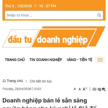
Thứ 6 , 7/8/2026
7
:
18
:
58
PM
TRANG CHỦ
TIN DOANH NGHIỆP
VÀNG - TIỀN TỆ
BẤT Đ
Togg
navig
Trang chủ
Chi tiết tin tức
+
A
-
A
|
Thứ bảy, 25/04/2026
|
12:02
A
Doanh nghiệp bán lẻ sẵn sàng