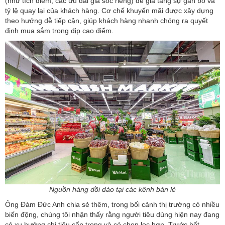
(như tích điểm, các ưu đãi giá sốc riêng) để gia tăng sự gắn bó và
tỷ lệ quay lại của khách hàng. Cơ chế khuyến mãi được xây dựng
theo hướng dễ tiếp cận, giúp khách hàng nhanh chóng ra quyết
định mua sắm trong dịp cao điểm.
Nguồn hàng dồi dào tại các kênh bán lẻ
Ông Đàm Đức Anh chia sẻ thêm, trong bối cảnh thị trường có nhiều
biến động, chúng tôi nhận thấy rằng người tiêu dùng hiện nay đang
có xu hướng chi tiêu cẩn trọng và có chọn lọc hơn. Trước hết,