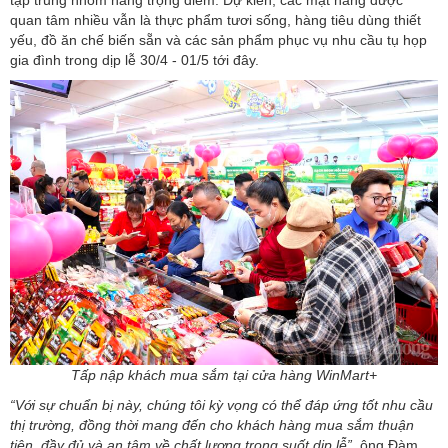
tập trung nhóm hàng trọng điểm. Dự kiến, các mặt hàng được
quan tâm nhiều vẫn là thực phẩm tươi sống, hàng tiêu dùng thiết
yếu, đồ ăn chế biến sẵn và các sản phẩm phục vụ nhu cầu tụ họp
gia đình trong dịp lễ 30/4 - 01/5 tới đây.
Tấp nập khách mua sắm tại cửa hàng WinMart+
“Với sự chuẩn bị này, chúng tôi kỳ vọng có thể đáp ứng tốt nhu cầu
thị trường, đồng thời mang đến cho khách hàng mua sắm thuận
tiện, đầy đủ và an tâm về chất lượng trong suốt dịp lễ”
, ông Đàm