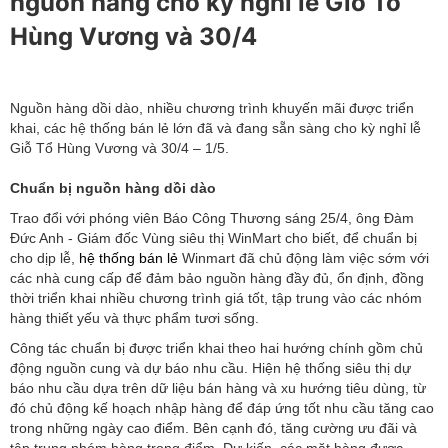
nguồn hàng cho kỳ nghỉ lễ Giỗ Tổ
Hùng Vương và 30/4
Nguồn hàng dồi dào, nhiều chương trình khuyến mãi được triển
khai, các hệ thống bán lẻ lớn đã và đang sẵn sàng cho kỳ nghỉ lễ
Giỗ Tổ Hùng Vương và 30/4 – 1/5.
Chuẩn bị nguồn hàng dồi dào
Trao đổi với phóng viên Báo Công Thương sáng 25/4, ông Đàm
Đức Anh - Giám đốc Vùng siêu thị WinMart cho biết, để chuẩn bị
cho dịp lễ,
hệ thống bán lẻ
Winmart đã chủ động làm việc sớm với
các nhà cung cấp để đảm bảo nguồn hàng đầy đủ, ổn định, đồng
thời triển khai nhiều chương trình giá tốt, tập trung vào các nhóm
hàng thiết yếu và thực phẩm tươi sống.
Công tác chuẩn bị được triển khai theo hai hướng chính gồm chủ
động nguồn cung và dự báo nhu cầu. Hiện hệ thống siêu thị dự
báo nhu cầu dựa trên dữ liệu bán hàng và xu hướng tiêu dùng, từ
đó chủ động kế hoạch nhập hàng để đáp ứng tốt nhu cầu tăng cao
trong những ngày cao điểm. Bên cạnh đó, tăng cường ưu đãi và