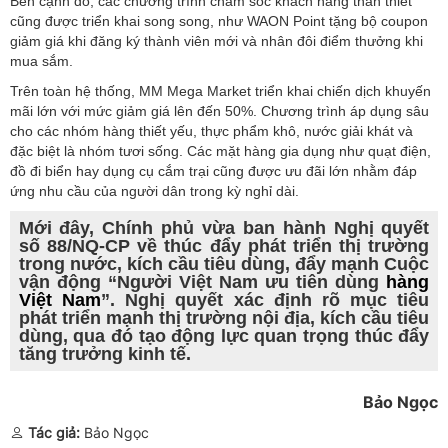
Bên cạnh đó, các chương trình chăm sóc khách hàng thân thiết
cũng được triển khai song song, như WAON Point tặng bộ coupon
giảm giá khi đăng ký thành viên mới và nhân đôi điểm thưởng khi
mua sắm.
Trên toàn hệ thống, MM Mega Market triển khai chiến dịch khuyến
mãi lớn với mức giảm giá lên đến 50%. Chương trình áp dụng sâu
cho các nhóm hàng thiết yếu, thực phẩm khô, nước giải khát và
đặc biệt là nhóm tươi sống. Các mặt hàng gia dụng như quạt điện,
đồ đi biển hay dụng cụ cắm trại cũng được ưu đãi lớn nhằm đáp
ứng nhu cầu của người dân trong kỳ nghỉ dài.
Mới đây, Chính phủ vừa ban hành Nghị quyết
số 88/NQ-CP về thúc đẩy phát triển thị trường
trong nước, kích cầu tiêu dùng, đẩy mạnh Cuộc
vận động “Người Việt Nam ưu tiên dùng
hàng
Việt Nam
”. Nghị quyết xác định rõ mục tiêu
phát triển mạnh thị trường nội địa, kích cầu tiêu
dùng, qua đó tạo động lực quan trọng thúc đẩy
tăng trưởng kinh tế.
Bảo Ngọc
Tác giả:
Bảo Ngọc