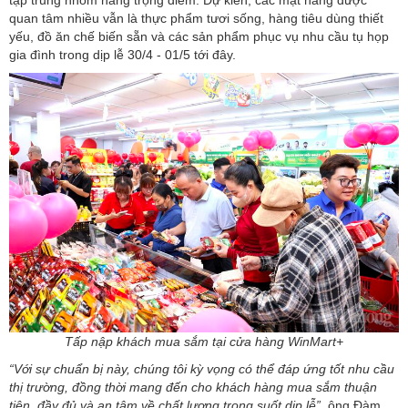
tập trung nhóm hàng trọng điểm. Dự kiến, các mặt hàng được
quan tâm nhiều vẫn là thực phẩm tươi sống, hàng tiêu dùng thiết
yếu, đồ ăn chế biến sẵn và các sản phẩm phục vụ nhu cầu tụ họp
gia đình trong dịp lễ 30/4 - 01/5 tới đây.
Tấp nập khách mua sắm tại cửa hàng WinMart+
“Với sự chuẩn bị này, chúng tôi kỳ vọng có thể đáp ứng tốt nhu cầu
thị trường, đồng thời mang đến cho khách hàng mua sắm thuận
tiện, đầy đủ và an tâm về chất lượng trong suốt dịp lễ”
, ông Đàm