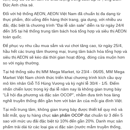
Đức Anh chia sẻ.
Đối với hệ thống AEON, AEON Việt Nam đã chuẩn bị đa dạng từ
thực phẩm, đòi uống đến hàng thời trang, gia dụng, với nhiều ưu
đãi, đặc biệt là chương trình “Đại lễ săn sale” diễn ra từ ngày 24/4
đến 3/5 tại hệ thống trung tâm bách hoá tổng hợp và siêu thị AEON
toàn quốc.
Để phục vụ nhu cầu mua sắm và vui chơi tăng cao, từ ngày 25/4,
hầu hết các trung tâm thương mại, trung tâm bách hóa tổng hợp và
siêu thị AEON sẽ kéo dài thời gian hoạt động, đóng cửa muộn hơn
so với ngày thường.
Tại hệ thống siêu thị MM Mega Market, từ 23/4 - 06/05, MM Mega
Market Việt Nam chính thức triển khai chương trình kích cầu quy
mô lớn nhân Giỗ Tổ Hùng Vương và kỳ nghỉ lễ 30/4 - 1/5. Điểm
nhấn chiến lược trong kỳ đại lễ năm nay là không gian trưng bày
“Lễ hội địa phương và đặc sản OCOP”, nhằm đưa tinh hoa làng
nghề truyền thống đến gần hơn với bàn ăn của mỗi gia đình Việt.
Tại mỗi trung tâm, không gian trưng bày được thiết kế quy mô và
bắt mắt, quy tụ hàng chục
sản phẩm OCOP
đạt chuẩn từ 3 đến 5
sao với mức ưu đãi đặc biệt từ 10% đến gần 20%. Danh mục sản
phẩm trải dài từ các loại gia vị đặc sản (nước mắm truyền thống,