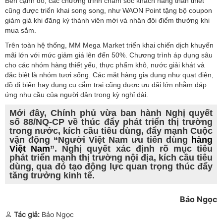
Bên cạnh đó, các chương trình chăm sóc khách hàng thân thiết
cũng được triển khai song song, như WAON Point tặng bộ coupon
giảm giá khi đăng ký thành viên mới và nhân đôi điểm thưởng khi
mua sắm.
Trên toàn hệ thống, MM Mega Market triển khai chiến dịch khuyến
mãi lớn với mức giảm giá lên đến 50%. Chương trình áp dụng sâu
cho các nhóm hàng thiết yếu, thực phẩm khô, nước giải khát và
đặc biệt là nhóm tươi sống. Các mặt hàng gia dụng như quạt điện,
đồ đi biển hay dụng cụ cắm trại cũng được ưu đãi lớn nhằm đáp
ứng nhu cầu của người dân trong kỳ nghỉ dài.
Mới đây, Chính phủ vừa ban hành Nghị quyết
số 88/NQ-CP về thúc đẩy phát triển thị trường
trong nước, kích cầu tiêu dùng, đẩy mạnh Cuộc
vận động “Người Việt Nam ưu tiên dùng
hàng
Việt Nam
”. Nghị quyết xác định rõ mục tiêu
phát triển mạnh thị trường nội địa, kích cầu tiêu
dùng, qua đó tạo động lực quan trọng thúc đẩy
tăng trưởng kinh tế.
Bảo Ngọc
Tác giả:
Bảo Ngọc