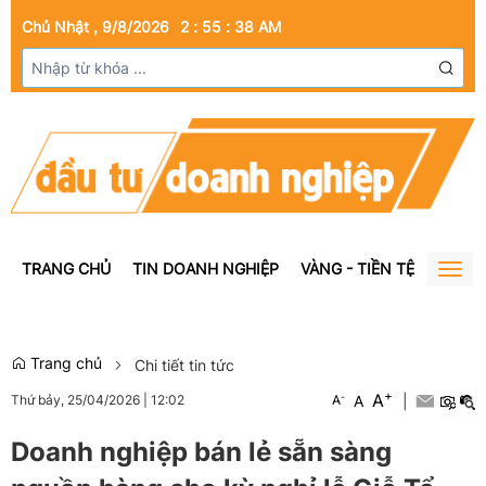
Chủ Nhật , 9/8/2026
2
:
55
:
39
AM
TRANG CHỦ
TIN DOANH NGHIỆP
VÀNG - TIỀN TỆ
BẤT Đ
Togg
navig
Trang chủ
Chi tiết tin tức
+
A
-
A
|
Thứ bảy, 25/04/2026
|
12:02
A
Doanh nghiệp bán lẻ sẵn sàng