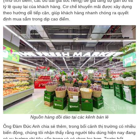
(như tích điểm, các ưu đãi giá sốc riêng) để gia tăng sự gắn bó và
tỷ lệ quay lại của khách hàng. Cơ chế khuyến mãi được xây dựng
theo hướng dễ tiếp cận, giúp khách hàng nhanh chóng ra quyết
định mua sắm trong dịp cao điểm.
Nguồn hàng dồi dào tại các kênh bán lẻ
Ông Đàm Đức Anh chia sẻ thêm, trong bối cảnh thị trường có nhiều
biến động, chúng tôi nhận thấy rằng người tiêu dùng hiện nay đang
có xu hướng chi tiêu cẩn trọng và có chọn lọc hơn. Trước hết,