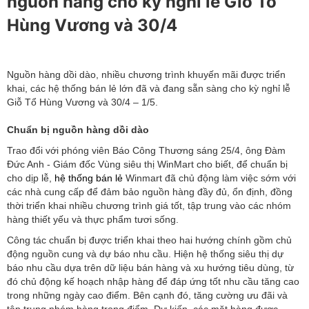
nguồn hàng cho kỳ nghỉ lễ Giỗ Tổ
Hùng Vương và 30/4
Nguồn hàng dồi dào, nhiều chương trình khuyến mãi được triển
khai, các hệ thống bán lẻ lớn đã và đang sẵn sàng cho kỳ nghỉ lễ
Giỗ Tổ Hùng Vương và 30/4 – 1/5.
Chuẩn bị nguồn hàng dồi dào
Trao đổi với phóng viên Báo Công Thương sáng 25/4, ông Đàm
Đức Anh - Giám đốc Vùng siêu thị WinMart cho biết, để chuẩn bị
cho dịp lễ,
hệ thống bán lẻ
Winmart đã chủ động làm việc sớm với
các nhà cung cấp để đảm bảo nguồn hàng đầy đủ, ổn định, đồng
thời triển khai nhiều chương trình giá tốt, tập trung vào các nhóm
hàng thiết yếu và thực phẩm tươi sống.
Công tác chuẩn bị được triển khai theo hai hướng chính gồm chủ
động nguồn cung và dự báo nhu cầu. Hiện hệ thống siêu thị dự
báo nhu cầu dựa trên dữ liệu bán hàng và xu hướng tiêu dùng, từ
đó chủ động kế hoạch nhập hàng để đáp ứng tốt nhu cầu tăng cao
trong những ngày cao điểm. Bên cạnh đó, tăng cường ưu đãi và