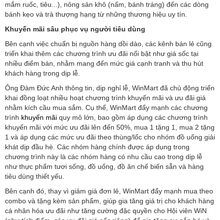
mắm ruốc, tiêu...), nông sản khô (nấm, bánh tráng) đến các dòng
bánh kẹo và trà thượng hạng từ những thương hiệu uy tín.
Khuyến mãi sâu phục vụ người tiêu dùng
Bên cạnh việc chuẩn bị nguồn hàng dồi dào, các kênh bán lẻ cũng
triển khai thêm các chương trình ưu đãi nổi bật như giá sốc tại
nhiều điểm bán, nhằm mang đến mức giá cạnh tranh và thu hút
khách hàng trong dịp lễ.
Ông Đàm Đức Anh thông tin, dịp nghỉ lễ, WinMart đã chủ động triển
khai đồng loạt nhiều hoạt chương trình khuyến mãi và ưu đãi giá
nhằm kích cầu mua sắm. Cụ thể, WinMart đẩy mạnh các chương
trình
khuyến mãi
quy mô lớn, bao gồm áp dụng các chương trình
khuyến mãi với mức ưu đãi lên đến 50%, mua 1 tặng 1, mua 2 tặng
1 và áp dụng các mức ưu đãi theo thùng/lốc cho nhóm đồ uống giải
khát dịp đầu hè. Các nhóm hàng chính được áp dụng trong
chương trình này là các nhóm hàng có nhu cầu cao trong dịp lễ
như thực phẩm tươi sống, đồ uống, đồ ăn chế biến sẵn và hàng
tiêu dùng thiết yếu.
Bên cạnh đó, thay vì giảm giá đơn lẻ, WinMart đẩy mạnh mua theo
combo và tặng kèm sản phẩm, giúp gia tăng giá trị cho khách hàng
cá nhân hóa ưu đãi như tăng cường đặc quyền cho Hội viên WiN