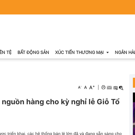
IỀN TỆ
BẤT ĐỘNG SẢN
XÚC TIẾN THƯƠNG MẠI
NGÂN HÀ
Xuất nhập khẩu
+
A
-
A
|
A
Khuyến mại
 nguồn hàng cho kỳ nghỉ lễ Giỗ Tổ
Hội chợ triển lãm
OCOP
ợc triển khai, các hệ thống bán lẻ lớn đã và đang sẵn sàng cho