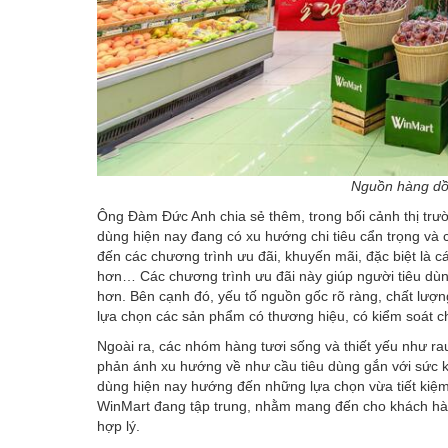
Nguồn hàng dồi
Ông Đàm Đức Anh chia sẻ thêm, trong bối cảnh thị trườ
dùng hiện nay đang có xu hướng chi tiêu cẩn trọng và
đến các chương trình ưu đãi, khuyến mãi, đặc biệt là 
hơn… Các chương trình ưu đãi này giúp người tiêu dùng 
hơn. Bên cạnh đó, yếu tố nguồn gốc rõ ràng, chất lượ
lựa chọn các sản phẩm có thương hiệu, có kiểm soát c
Ngoài ra, các nhóm hàng tươi sống và thiết yếu như rau c
phản ánh xu hướng về như cầu tiêu dùng gắn với sức k
dùng hiện nay hướng đến những lựa chọn vừa tiết kiệm
WinMart đang tập trung, nhằm mang đến cho khách hàn
hợp lý.