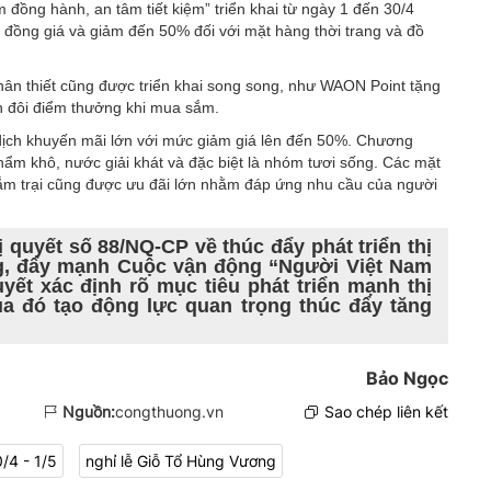
 đồng hành, an tâm tiết kiệm” triển khai từ ngày 1 đến 30/4
 đồng giá và giảm đến 50% đối với mặt hàng thời trang và đồ
ân thiết cũng được triển khai song song, như WAON Point tặng
n đôi điểm thưởng khi mua sắm.
dịch khuyến mãi lớn với mức giảm giá lên đến 50%. Chương
hẩm khô, nước giải khát và đặc biệt là nhóm tươi sống. Các mặt
cắm trại cũng được ưu đãi lớn nhằm đáp ứng nhu cầu của người
quyết số 88/NQ-CP về thúc đẩy phát triển thị
ng, đẩy mạnh Cuộc vận động “Người Việt Nam
uyết xác định rõ mục tiêu phát triển mạnh thị
qua đó tạo động lực quan trọng thúc đẩy tăng
Bảo Ngọc
Nguồn:
congthuong.vn
Sao chép liên kết
0/4 - 1/5
nghỉ lễ Giỗ Tổ Hùng Vương