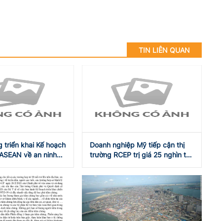
TIN LIÊN QUAN
 triển khai Kế hoạch
Doanh nghiệp Mỹ tiếp cận thị
ASEAN về an ninh
trường RCEP trị giá 25 nghìn tỷ
 vắc xin
USD thông qua các hiệp định
hiện có