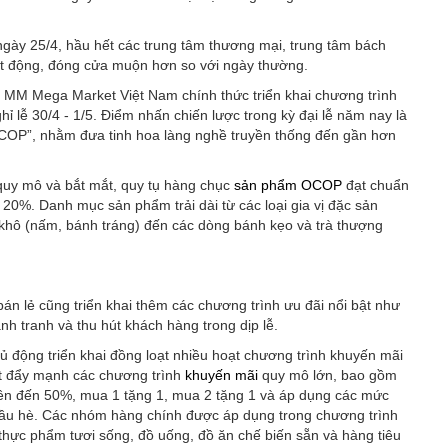
ngày 25/4, hầu hết các trung tâm thương mại, trung tâm bách
oạt động, đóng cửa muộn hơn so với ngày thường.
, MM Mega Market Việt Nam chính thức triển khai chương trình
 lễ 30/4 - 1/5. Điểm nhấn chiến lược trong kỳ đại lễ năm nay là
OCOP”, nhằm đưa tinh hoa làng nghề truyền thống đến gần hơn
 quy mô và bắt mắt, quy tụ hàng chục
sản phẩm OCOP
đạt chuẩn
 20%. Danh mục sản phẩm trải dài từ các loại gia vị đặc sản
 khô (nấm, bánh tráng) đến các dòng bánh kẹo và trà thượng
án lẻ cũng triển khai thêm các chương trình ưu đãi nổi bật như
h tranh và thu hút khách hàng trong dịp lễ.
ủ động triển khai đồng loạt nhiều hoạt chương trình khuyến mãi
t đẩy mạnh các chương trình
khuyến mãi
quy mô lớn, bao gồm
lên đến 50%, mua 1 tặng 1, mua 2 tặng 1 và áp dụng các mức
 đầu hè. Các nhóm hàng chính được áp dụng trong chương trình
thực phẩm tươi sống, đồ uống, đồ ăn chế biến sẵn và hàng tiêu