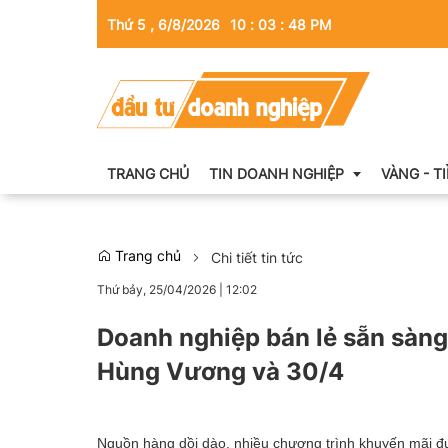
Thứ 5 , 6/8/2026
10
:
03
:
49
PM
TRANG CHỦ
TIN DOANH NGHIỆP
VÀNG - T
Trang chủ
Chi tiết tin tức
Thông tin doanh nghiệp
Thứ bảy, 25/04/2026
|
12:02
Doanh nhân
Doanh nghiệp bán lẻ sẵn sàng
Kinh tế tài chính
Hùng Vương và 30/4
Emagazine
Nguồn hàng dồi dào, nhiều chương trình khuyến mãi đư