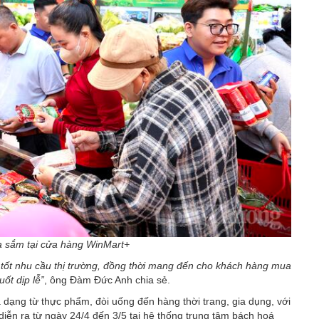
 sắm tại cửa hàng WinMart+
g tốt nhu cầu thị trường, đồng thời mang đến cho khách hàng mua
ốt dịp lễ”
, ông Đàm Đức Anh chia sẻ.
dạng từ thực phẩm, đòi uống đến hàng thời trang, gia dụng, với
” diễn ra từ ngày 24/4 đến 3/5 tại hệ thống trung tâm bách hoá