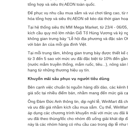
tổng hợp và siêu thị AEON toàn quốc.
Để phục vụ nhu cầu mua sắm và vui chơi tăng cao, từ 
hóa tổng hợp và siêu thị AEON sẽ kéo dài thời gian h
Tại hệ thống siêu thị MM Mega Market, từ 23/4 - 06/05
kích cầu quy mô lớn nhân Giỗ Tổ Hùng Vương và kỳ nghỉ
không gian trưng bày “Lễ hội địa phương và đặc sản 
với bàn ăn của mỗi gia đình Việt.
Tại mỗi trung tâm, không gian trưng bày được thiết kế
từ 3 đến 5 sao với mức ưu đãi đặc biệt từ 10% đến gần
(nước mắm truyền thống, mắm ruốc, tiêu...), nông sản
hạng từ những thương hiệu uy tín.
Khuyến mãi sâu phục vụ người tiêu dùng
Bên cạnh việc chuẩn bị nguồn hàng dồi dào, các kênh b
giá sốc tại nhiều điểm bán, nhằm mang đến mức giá cạn
Ông Đàm Đức Anh thông tin, dịp nghỉ lễ, WinMart đã ch
và ưu đãi giá nhằm kích cầu mua sắm. Cụ thể, WinMar
áp dụng các chương trình khuyến mãi với mức ưu đãi 
ưu đãi theo thùng/lốc cho nhóm đồ uống giải khát dịp
này là các nhóm hàng có nhu cầu cao trong dịp lễ như 