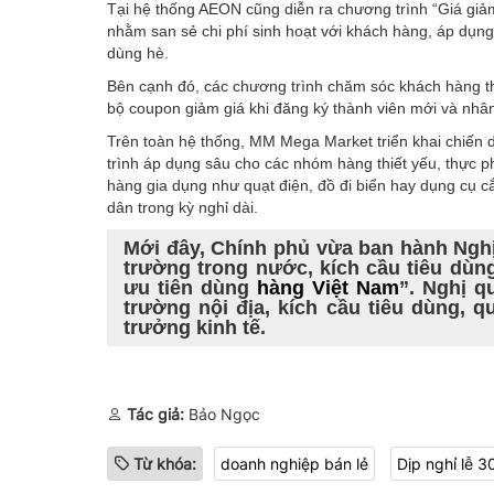
Tại hệ thống AEON cũng diễn ra chương trình “Giá giảm
nhằm san sẻ chi phí sinh hoạt với khách hàng, áp dụng
dùng hè.
Bên cạnh đó, các chương trình chăm sóc khách hàng th
bộ coupon giảm giá khi đăng ký thành viên mới và nhâ
Trên toàn hệ thống, MM Mega Market triển khai chiến 
trình áp dụng sâu cho các nhóm hàng thiết yếu, thực p
hàng gia dụng như quạt điện, đồ đi biển hay dụng cụ 
dân trong kỳ nghỉ dài.
Mới đây, Chính phủ vừa ban hành Nghị 
trường trong nước, kích cầu tiêu dù
ưu tiên dùng
hàng Việt Nam
”. Nghị q
trường nội địa, kích cầu tiêu dùng, 
trưởng kinh tế.
Tác giả:
Bảo Ngọc
Từ khóa:
doanh nghiệp bán lẻ
Dịp nghỉ lễ 3