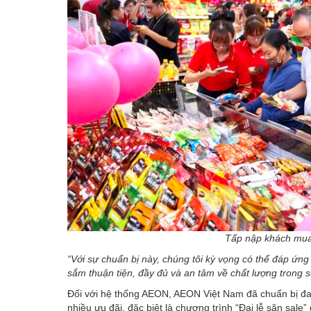
Tấp nập khách mua
“Với sự chuẩn bị này, chúng tôi kỳ vọng có thể đáp ứn
sắm thuận tiện, đầy đủ và an tâm về chất lượng trong su
Đối với hệ thống AEON, AEON Việt Nam đã chuẩn bị đa 
nhiều ưu đãi, đặc biệt là chương trình “Đại lễ săn sale