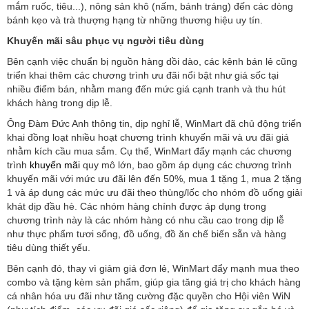
mắm ruốc, tiêu...), nông sản khô (nấm, bánh tráng) đến các dòng
bánh kẹo và trà thượng hạng từ những thương hiệu uy tín.
Khuyến mãi sâu phục vụ người tiêu dùng
Bên cạnh việc chuẩn bị nguồn hàng dồi dào, các kênh bán lẻ cũng
triển khai thêm các chương trình ưu đãi nổi bật như giá sốc tại
nhiều điểm bán, nhằm mang đến mức giá cạnh tranh và thu hút
khách hàng trong dịp lễ.
Ông Đàm Đức Anh thông tin, dịp nghỉ lễ, WinMart đã chủ động triển
khai đồng loạt nhiều hoạt chương trình khuyến mãi và ưu đãi giá
nhằm kích cầu mua sắm. Cụ thể, WinMart đẩy mạnh các chương
trình
khuyến mãi
quy mô lớn, bao gồm áp dụng các chương trình
khuyến mãi với mức ưu đãi lên đến 50%, mua 1 tặng 1, mua 2 tặng
1 và áp dụng các mức ưu đãi theo thùng/lốc cho nhóm đồ uống giải
khát dịp đầu hè. Các nhóm hàng chính được áp dụng trong
chương trình này là các nhóm hàng có nhu cầu cao trong dịp lễ
như thực phẩm tươi sống, đồ uống, đồ ăn chế biến sẵn và hàng
tiêu dùng thiết yếu.
Bên cạnh đó, thay vì giảm giá đơn lẻ, WinMart đẩy mạnh mua theo
combo và tặng kèm sản phẩm, giúp gia tăng giá trị cho khách hàng
cá nhân hóa ưu đãi như tăng cường đặc quyền cho Hội viên WiN