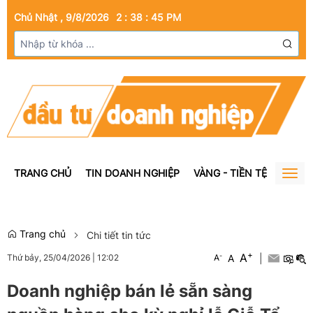
Chủ Nhật , 9/8/2026
2
:
38
:
45
PM
TRANG CHỦ
TIN DOANH NGHIỆP
VÀNG - TIỀN TỆ
BẤT Đ
Togg
navig
Trang chủ
Chi tiết tin tức
+
A
-
A
|
Thứ bảy, 25/04/2026
|
12:02
A
Doanh nghiệp bán lẻ sẵn sàng