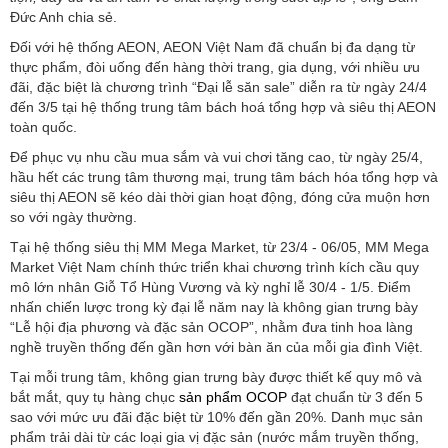
Đức Anh chia sẻ.
Đối với hệ thống AEON, AEON Việt Nam đã chuẩn bị đa dạng từ
thực phẩm, đòi uống đến hàng thời trang, gia dụng, với nhiều ưu
đãi, đặc biệt là chương trình “Đại lễ săn sale” diễn ra từ ngày 24/4
đến 3/5 tại hệ thống trung tâm bách hoá tổng hợp và siêu thị AEON
toàn quốc.
Để phục vụ nhu cầu mua sắm và vui chơi tăng cao, từ ngày 25/4,
hầu hết các trung tâm thương mại, trung tâm bách hóa tổng hợp và
siêu thị AEON sẽ kéo dài thời gian hoạt động, đóng cửa muộn hơn
so với ngày thường.
Tại hệ thống siêu thị MM Mega Market, từ 23/4 - 06/05, MM Mega
Market Việt Nam chính thức triển khai chương trình kích cầu quy
mô lớn nhân Giỗ Tổ Hùng Vương và kỳ nghỉ lễ 30/4 - 1/5. Điểm
nhấn chiến lược trong kỳ đại lễ năm nay là không gian trưng bày
“Lễ hội địa phương và đặc sản OCOP”, nhằm đưa tinh hoa làng
nghề truyền thống đến gần hơn với bàn ăn của mỗi gia đình Việt.
Tại mỗi trung tâm, không gian trưng bày được thiết kế quy mô và
bắt mắt, quy tụ hàng chục
sản phẩm OCOP
đạt chuẩn từ 3 đến 5
sao với mức ưu đãi đặc biệt từ 10% đến gần 20%. Danh mục sản
phẩm trải dài từ các loại gia vị đặc sản (nước mắm truyền thống,