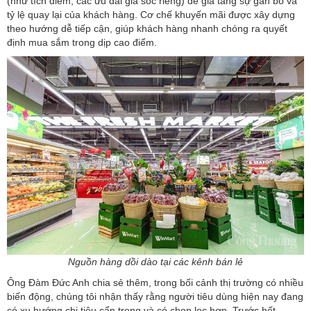
(như tích điểm, các ưu đãi giá sốc riêng) để gia tăng sự gắn bó và
tỷ lệ quay lại của khách hàng. Cơ chế khuyến mãi được xây dựng
theo hướng dễ tiếp cận, giúp khách hàng nhanh chóng ra quyết
định mua sắm trong dịp cao điểm.
Nguồn hàng dồi dào tại các kênh bán lẻ
Ông Đàm Đức Anh chia sẻ thêm, trong bối cảnh thị trường có nhiều
biến động, chúng tôi nhận thấy rằng người tiêu dùng hiện nay đang
có xu hướng chi tiêu cẩn trọng và có chọn lọc hơn. Trước hết,