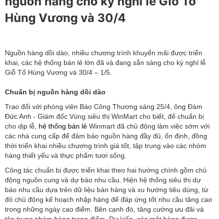
nguồn hàng cho kỳ nghỉ lễ Giỗ Tổ
Hùng Vương và 30/4
Nguồn hàng dồi dào, nhiều chương trình khuyến mãi được triển
khai, các hệ thống bán lẻ lớn đã và đang sẵn sàng cho kỳ nghỉ lễ
Giỗ Tổ Hùng Vương và 30/4 – 1/5.
Chuẩn bị nguồn hàng dồi dào
Trao đổi với phóng viên Báo Công Thương sáng 25/4, ông Đàm
Đức Anh - Giám đốc Vùng siêu thị WinMart cho biết, để chuẩn bị
cho dịp lễ,
hệ thống bán lẻ
Winmart đã chủ động làm việc sớm với
các nhà cung cấp để đảm bảo nguồn hàng đầy đủ, ổn định, đồng
thời triển khai nhiều chương trình giá tốt, tập trung vào các nhóm
hàng thiết yếu và thực phẩm tươi sống.
Công tác chuẩn bị được triển khai theo hai hướng chính gồm chủ
động nguồn cung và dự báo nhu cầu. Hiện hệ thống siêu thị dự
báo nhu cầu dựa trên dữ liệu bán hàng và xu hướng tiêu dùng, từ
đó chủ động kế hoạch nhập hàng để đáp ứng tốt nhu cầu tăng cao
trong những ngày cao điểm. Bên cạnh đó, tăng cường ưu đãi và