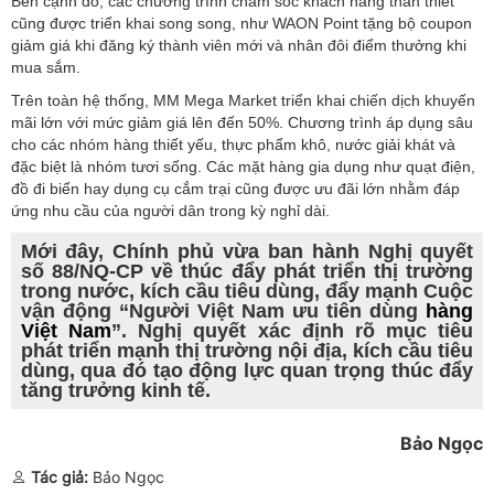
Bên cạnh đó, các chương trình chăm sóc khách hàng thân thiết
cũng được triển khai song song, như WAON Point tặng bộ coupon
giảm giá khi đăng ký thành viên mới và nhân đôi điểm thưởng khi
mua sắm.
Trên toàn hệ thống, MM Mega Market triển khai chiến dịch khuyến
mãi lớn với mức giảm giá lên đến 50%. Chương trình áp dụng sâu
cho các nhóm hàng thiết yếu, thực phẩm khô, nước giải khát và
đặc biệt là nhóm tươi sống. Các mặt hàng gia dụng như quạt điện,
đồ đi biển hay dụng cụ cắm trại cũng được ưu đãi lớn nhằm đáp
ứng nhu cầu của người dân trong kỳ nghỉ dài.
Mới đây, Chính phủ vừa ban hành Nghị quyết
số 88/NQ-CP về thúc đẩy phát triển thị trường
trong nước, kích cầu tiêu dùng, đẩy mạnh Cuộc
vận động “Người Việt Nam ưu tiên dùng
hàng
Việt Nam
”. Nghị quyết xác định rõ mục tiêu
phát triển mạnh thị trường nội địa, kích cầu tiêu
dùng, qua đó tạo động lực quan trọng thúc đẩy
tăng trưởng kinh tế.
Bảo Ngọc
Tác giả:
Bảo Ngọc