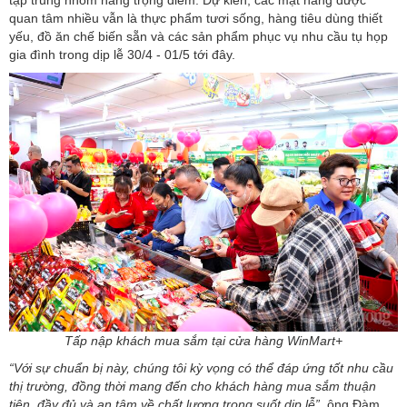
tập trung nhóm hàng trọng điểm. Dự kiến, các mặt hàng được
quan tâm nhiều vẫn là thực phẩm tươi sống, hàng tiêu dùng thiết
yếu, đồ ăn chế biến sẵn và các sản phẩm phục vụ nhu cầu tụ họp
gia đình trong dịp lễ 30/4 - 01/5 tới đây.
Tấp nập khách mua sắm tại cửa hàng WinMart+
“Với sự chuẩn bị này, chúng tôi kỳ vọng có thể đáp ứng tốt nhu cầu
thị trường, đồng thời mang đến cho khách hàng mua sắm thuận
tiện, đầy đủ và an tâm về chất lượng trong suốt dịp lễ”
, ông Đàm