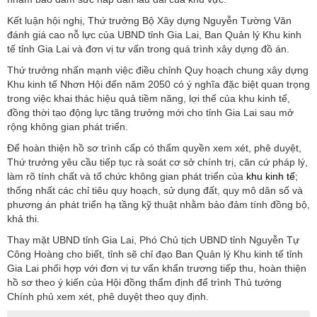
Kết luận hội nghị, Thứ trưởng Bộ Xây dựng Nguyễn Tường Văn
đánh giá cao nỗ lực của UBND tỉnh Gia Lai, Ban Quản lý Khu kinh
tế tỉnh Gia Lai và đơn vị tư vấn trong quá trình xây dựng đồ án.
Thứ trưởng nhấn mạnh việc điều chỉnh Quy hoạch chung xây dựng
Khu kinh tế Nhơn Hội đến năm 2050 có ý nghĩa đặc biệt quan trọng
trong việc khai thác hiệu quả tiềm năng, lợi thế của khu kinh tế,
đồng thời tạo động lực tăng trưởng mới cho tỉnh Gia Lai sau mở
rộng không gian phát triển.
Để hoàn thiện hồ sơ trình cấp có thẩm quyền xem xét, phê duyệt,
Thứ trưởng yêu cầu tiếp tục rà soát cơ sở chính trị, căn cứ pháp lý,
làm rõ tính chất và tổ chức không gian phát triển của
khu kinh tế
;
thống nhất các chỉ tiêu quy hoạch, sử dụng đất, quy mô dân số và
phương án phát triển hạ tầng kỹ thuật nhằm bảo đảm tính đồng bộ,
khả thi.
Thay mặt UBND tỉnh Gia Lai, Phó Chủ tịch UBND tỉnh Nguyễn Tự
Công Hoàng cho biết, tỉnh sẽ chỉ đạo Ban Quản lý Khu kinh tế tỉnh
Gia Lai phối hợp với đơn vị tư vấn khẩn trương tiếp thu, hoàn thiện
hồ sơ theo ý kiến của Hội đồng thẩm định để trình Thủ tướng
Chính phủ xem xét, phê duyệt theo quy định.