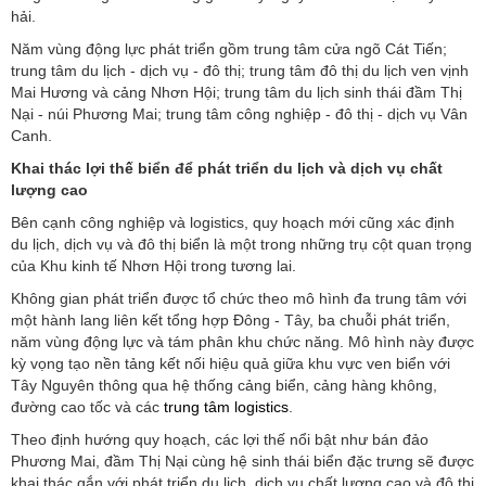
hải.
Năm vùng động lực phát triển gồm trung tâm cửa ngõ Cát Tiến;
trung tâm du lịch - dịch vụ - đô thị; trung tâm đô thị du lịch ven vịnh
Mai Hương và cảng Nhơn Hội; trung tâm du lịch sinh thái đầm Thị
Nại - núi Phương Mai; trung tâm công nghiệp - đô thị - dịch vụ Vân
Canh.
Khai thác lợi thế biển để phát triển du lịch và dịch vụ chất
lượng cao
Bên cạnh công nghiệp và logistics, quy hoạch mới cũng xác định
du lịch, dịch vụ và đô thị biển là một trong những trụ cột quan trọng
của Khu kinh tế Nhơn Hội trong tương lai.
Không gian phát triển được tổ chức theo mô hình đa trung tâm với
một hành lang liên kết tổng hợp Đông - Tây, ba chuỗi phát triển,
năm vùng động lực và tám phân khu chức năng. Mô hình này được
kỳ vọng tạo nền tảng kết nối hiệu quả giữa khu vực ven biển với
Tây Nguyên thông qua hệ thống cảng biển, cảng hàng không,
đường cao tốc và các
trung tâm logistics
.
Theo định hướng quy hoạch, các lợi thế nổi bật như bán đảo
Phương Mai, đầm Thị Nại cùng hệ sinh thái biển đặc trưng sẽ được
khai thác gắn với phát triển du lịch, dịch vụ chất lượng cao và đô thị