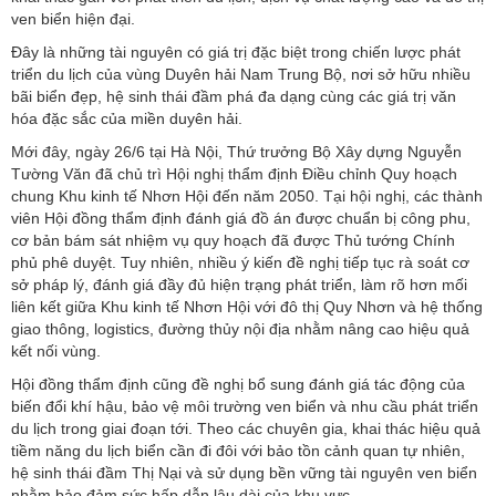
ven biển hiện đại.
Đây là những tài nguyên có giá trị đặc biệt trong chiến lược phát
triển du lịch của vùng Duyên hải Nam Trung Bộ, nơi sở hữu nhiều
bãi biển đẹp, hệ sinh thái đầm phá đa dạng cùng các giá trị văn
hóa đặc sắc của miền duyên hải.
Mới đây, ngày 26/6 tại Hà Nội, Thứ trưởng Bộ Xây dựng Nguyễn
Tường Văn đã chủ trì Hội nghị thẩm định Điều chỉnh Quy hoạch
chung Khu kinh tế Nhơn Hội đến năm 2050. Tại hội nghị, các thành
viên Hội đồng thẩm định đánh giá đồ án được chuẩn bị công phu,
cơ bản bám sát nhiệm vụ quy hoạch đã được Thủ tướng Chính
phủ phê duyệt. Tuy nhiên, nhiều ý kiến đề nghị tiếp tục rà soát cơ
sở pháp lý, đánh giá đầy đủ hiện trạng phát triển, làm rõ hơn mối
liên kết giữa Khu kinh tế Nhơn Hội với đô thị Quy Nhơn và hệ thống
giao thông, logistics, đường thủy nội địa nhằm nâng cao hiệu quả
kết nối vùng.
Hội đồng thẩm định cũng đề nghị bổ sung đánh giá tác động của
biến đổi khí hậu, bảo vệ môi trường ven biển và nhu cầu phát triển
du lịch trong giai đoạn tới. Theo các chuyên gia, khai thác hiệu quả
tiềm năng du lịch biển cần đi đôi với bảo tồn cảnh quan tự nhiên,
hệ sinh thái đầm Thị Nại và sử dụng bền vững tài nguyên ven biển
nhằm bảo đảm sức hấp dẫn lâu dài của khu vực.