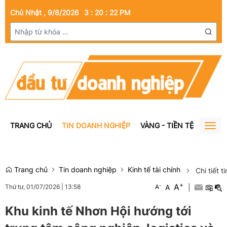
Chủ Nhật , 9/8/2026
3
:
20
:
23
PM
TRANG CHỦ
TIN DOANH NGHIỆP
VÀNG - TIỀN TỆ
BẤT Đ
Togg
navig
Trang chủ
Tin doanh nghiệp
Kinh tế tài chính
Chi tiết t
+
A
-
A
|
Thứ tư, 01/07/2026
|
13:58
A
Khu kinh tế Nhơn Hội hướng tới