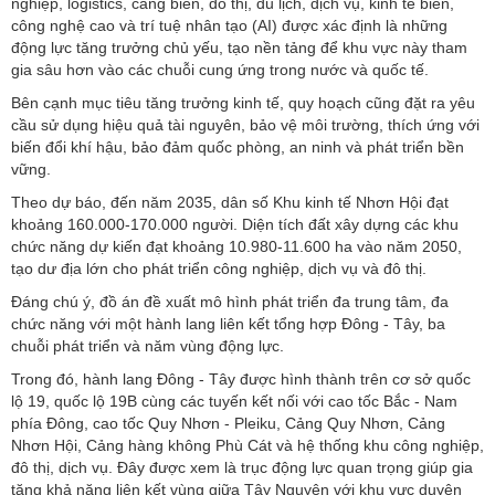
nghiệp, logistics, cảng biển, đô thị, du lịch, dịch vụ, kinh tế biển,
công nghệ cao và trí tuệ nhân tạo (AI) được xác định là những
động lực tăng trưởng chủ yếu, tạo nền tảng để khu vực này tham
gia sâu hơn vào các chuỗi cung ứng trong nước và quốc tế.
Bên cạnh mục tiêu tăng trưởng kinh tế, quy hoạch cũng đặt ra yêu
cầu sử dụng hiệu quả tài nguyên, bảo vệ môi trường, thích ứng với
biến đổi khí hậu, bảo đảm quốc phòng, an ninh và phát triển bền
vững.
Theo dự báo, đến năm 2035, dân số Khu kinh tế Nhơn Hội đạt
khoảng 160.000-170.000 người. Diện tích đất xây dựng các khu
chức năng dự kiến đạt khoảng 10.980-11.600 ha vào năm 2050,
tạo dư địa lớn cho phát triển công nghiệp, dịch vụ và đô thị.
Đáng chú ý, đồ án đề xuất mô hình phát triển đa trung tâm, đa
chức năng với một hành lang liên kết tổng hợp Đông - Tây, ba
chuỗi phát triển và năm vùng động lực.
Trong đó, hành lang Đông - Tây được hình thành trên cơ sở quốc
lộ 19, quốc lộ 19B cùng các tuyến kết nối với cao tốc Bắc - Nam
phía Đông, cao tốc Quy Nhơn - Pleiku, Cảng Quy Nhơn, Cảng
Nhơn Hội, Cảng hàng không Phù Cát và hệ thống khu công nghiệp,
đô thị, dịch vụ. Đây được xem là trục động lực quan trọng giúp gia
tăng khả năng liên kết vùng giữa Tây Nguyên với khu vực duyên