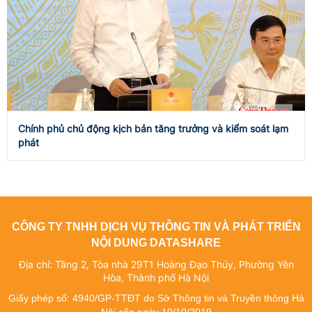
Chính phủ chủ động kịch bản tăng trưởng và kiểm soát lạm
phát
CÔNG TY TNHH DỊCH VỤ THÔNG TIN VÀ PHÁT TRIỂN
NỘI DUNG DATASHARE
Địa chỉ: Tầng 2, Tòa nhà 29T1 Hoàng Đạo Thúy, Phường Yên
Hòa, Thành phố Hà Nội
Giấy phép số: 4940/GP-TTĐT do Sở Thông tin và Truyền thông Hà
Nội cấp ngày 10/10/2019