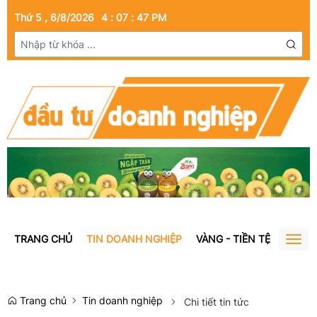
Thứ 5 , 6/8/2026
4
:
07
:
47
PM
TRANG CHỦ
TIN DOANH NGHIỆP
VÀNG - TIỀN TỆ
BẤT Đ
Togg
navig
Trang chủ
Tin doanh nghiệp
Chi tiết tin tức