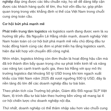
nghiệp
đáp ứng được các tiêu chuẩn này, họ sẽ dễ dàng tiếp cận
được các khách hàng quốc tế lớn, thu hút vốn đầu tư, góp phần
quan trọng trong việc khẳng định vị thế của Việt Nam trong chuỗi
cung ứng toàn cầu.
Cơ hội bứt phá mạnh mẽ
Phát triển trung tâm logistics
và logistics xanh đang được xem là xu
hướng tất yếu. Bà Nguyễn Lê Hằng nhấn mạnh, doanh nghiệp Việt
Nam hoàn toàn có cơ hội bứt phá mạnh mẽ nếu chủ động đầu tư
hoặc đồng hành cùng các đơn vị phát triển hạ tầng logistics xanh,
hiện đại kết hợp với chuyển đổi công nghệ.
Nhìn nhận, logistics không còn đơn thuần là hoạt động hậu cần mà
đã trở thành đòn bẩy quan trọng cho sự phát triển kinh tế và nâng
cao năng lực cạnh tranh quốc gia, theo bà Hằng với quy mô thị
trường logistics đạt khoảng 50 tỷ USD trong khi kim ngạch xuất
khẩu của Việt Nam năm 2025 đã vượt ngưỡng 930 tỷ USD, đây là
nền tảng đủ lớn để các doanh nghiệp đầu tư bài bản.
Theo phân tích của Trưởng bộ phận, Giám đốc Đối ngoại SLP Việt
Nam, lộ trình đầu tư bài bản theo hướng bền vững sẽ mang lại 4
cơ hội chiến lược cho doanh nghiệp nội địa.
Thứ nhất
, doanh nghiệp có thể thâm nhập sâu hơn vào chuỗi cung