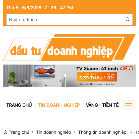
Thứ 5 , 6/8/2026
7
:
36
:
48
PM
TRANG CHỦ
TIN DOANH NGHIỆP
VÀNG - TIỀN TỆ
BẤT Đ
Togg
navig
Trang chủ
Tin doanh nghiệp
Thông tin doanh nghiệp
C