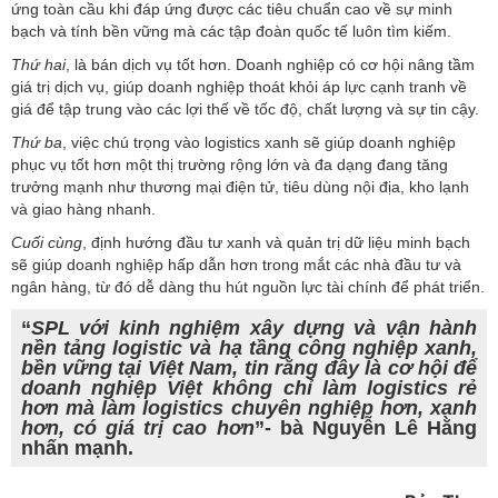
ứng toàn cầu khi đáp ứng được các tiêu chuẩn cao về sự minh
bạch và tính bền vững mà các tập đoàn quốc tế luôn tìm kiếm.
Thứ hai
, là bán dịch vụ tốt hơn. Doanh nghiệp có cơ hội nâng tầm
giá trị dịch vụ, giúp doanh nghiệp thoát khỏi áp lực cạnh tranh về
giá để tập trung vào các lợi thế về tốc độ, chất lượng và sự tin cậy.
Thứ ba
, việc chú trọng vào logistics xanh sẽ giúp doanh nghiệp
phục vụ tốt hơn một thị trường rộng lớn và đa dạng đang tăng
trưởng mạnh như thương mại điện tử, tiêu dùng nội địa, kho lạnh
và giao hàng nhanh.
Cuối cùng
, định hướng đầu tư xanh và quản trị dữ liệu minh bạch
sẽ giúp doanh nghiệp hấp dẫn hơn trong mắt các nhà đầu tư và
ngân hàng, từ đó dễ dàng thu hút nguồn lực tài chính để phát triển.
“
SPL với kinh nghiệm xây dựng và vận hành
nền tảng logistic và hạ tầng công nghiệp xanh,
bền vững tại Việt Nam, tin rằng đây là cơ hội để
doanh nghiệp Việt không chỉ làm logistics rẻ
hơn mà làm logistics chuyên nghiệp hơn, xanh
hơn, có giá trị cao hơn
”- bà Nguyễn Lê Hằng
nhấn mạnh.