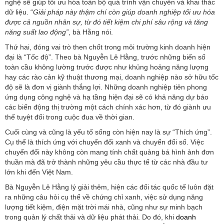
nghệ sẽ giúp tối ưu hóa toàn bộ quá trình vận chuyển và khai thác
dữ liệu. “
Giải pháp này thậm chí còn giúp doanh nghiệp tối ưu hóa
được cả nguồn nhân sự, từ đó tiết kiệm chi phí sâu rộng và tăng
năng suất lao động”
, bà Hằng nói.
Thứ hai, đóng vai trò then chốt trong môi trường kinh doanh hiện
đại là “Tốc độ”. Theo bà Nguyễn Lê Hằng, trước những biến số
toàn cầu không lường trước được như khủng hoảng năng lượng
hay các rào cản kỹ thuật thương mại, doanh nghiệp nào sở hữu tốc
độ sẽ là đơn vị giành thắng lợi. Những doanh nghiệp tiên phong
ứng dụng công nghệ và hạ tầng hiện đại sẽ có khả năng dự báo
các biến động thị trường một cách chính xác hơn, từ đó giành ưu
thế tuyệt đối trong cuộc đua về thời gian.
Cuối cùng và cũng là yếu tố sống còn hiện nay là sự “Thích ứng”.
Cụ thể là thích ứng với chuyển đổi xanh và chuyển đổi số. Việc
chuyển đổi này không còn mang tính chất quảng bá hình ảnh đơn
thuần mà đã trở thành những yêu cầu thực tế từ các nhà đầu tư
lớn khi đến Việt Nam.
Bà Nguyễn Lê Hằng lý giải thêm, hiện các đối tác quốc tế luôn đặt
ra những câu hỏi cụ thể về chứng chỉ xanh, việc sử dụng năng
lượng tiết kiệm, điện mặt trời mái nhà, cũng như sự minh bạch
trong quản lý chất thải và dữ liệu phát thải. Do đó, khi
doanh