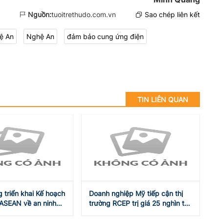
Nguồn:
tuoitrethudo.com.vn
Sao chép liên kết
ệ An
Nghệ An
đảm bảo cung ứng điện
TIN LIÊN QUAN
 triển khai Kế hoạch
Doanh nghiệp Mỹ tiếp cận thị
ASEAN về an ninh
trường RCEP trị giá 25 nghìn tỷ
 vắc xin
USD thông qua các hiệp định