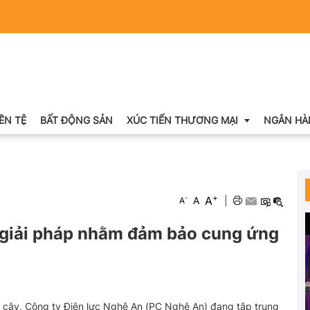
IỀN TỆ
BẤT ĐỘNG SẢN
XÚC TIẾN THƯƠNG MẠI
NGÂN HÀ
Xuất nhập khẩu
+
A
-
A
|
A
Khuyến mại
u giải pháp nhằm đảm bảo cung ứng
Hội chợ triển lãm
OCOP
tin cậy, Công ty Điện lực Nghệ An (PC Nghệ An) đang tập trung