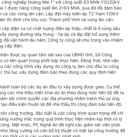
u công nghiệp Hoàng Mai 1” với công suất 63 MVA-110/22kV.
ai 1 được nâng công suất lên 2x63 MVA, qua đó đã đảm bảo
i và các vùng lân cận; Lắp đặt máy biến áp T2 Trạm 110kV
n ổn định cho khu vực Thành phố Vinh và vùng lân cận.
h cấp điện xa có chất lượng điện áp thấp, nhất là ở vùng sâu
xây dựng đường dây trung - hạ áp và lắp đặt bổ sung thêm
ạng đã vận hành lâu năm, Công ty cũng sẽ chú trọng vào nhiệm
ng cấp điện.
ã nhận được sự quan tâm sát sao của UBND tỉnh, Sở Công
có liên quan trong phối hợp thực hiện. Đồng thời, nhờ việc
ư các công trình xây dựng do công ty làm chủ đầu tư cũng
m các thủ tục xây dựng đảm bảo theo đúng các quy định hiện
 thành toàn bộ các dự án đầu tư xây dựng được giao. Cụ thể,
cùng các nhà thầu triển khai dự án theo đúng mốc tiến độ đề ra.
bám sát chính quyền các địa phương nhằm tranh thủ sự ủng
tạo điều kiện thuận lợi để nhà thầu thi công đảm bảo tiến độ.
rên công trường, đặc biệt là các công trình quan trọng để chỉ
những vướng mắc trong quá trình thực hiện nhằm kịp thời xử lý
i công. Mặt khác, PC Nghệ An đề nghị các giám sát viên phải
g như tăng cường cử cán bộ kỹ thuật có mặt tại công trường để
m kịp thời xử lý các vướng mắc phát sinh.