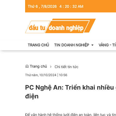
Thứ 6 , 7/8/2026
4
:
20
:
33
AM
TRANG CHỦ
TIN DOANH NGHIỆP
VÀNG - T
Trang chủ
Chi tiết tin tức
Thông tin doanh nghiệp
Thứ năm, 10/10/2024
|
10:56
Doanh nhân
PC Nghệ An: Triển khai nhiề
Kinh tế tài chính
điện
Emagazine
Để vận hành hệ thống lưới điện an toàn, liên tục và 