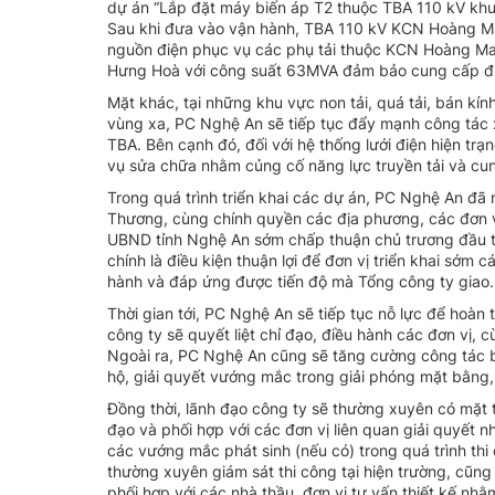
dự án “Lắp đặt máy biến áp T2 thuộc TBA 110 kV kh
Sau khi đưa vào vận hành, TBA 110 kV KCN Hoàng M
nguồn điện phục vụ các phụ tải thuộc KCN Hoàng Ma
Hưng Hoà với công suất 63MVA đảm bảo cung cấp điệ
Mặt khác, tại những khu vực non tải, quá tải, bán kín
vùng xa, PC Nghệ An sẽ tiếp tục đẩy mạnh công tác 
TBA. Bên cạnh đó, đối với hệ thống lưới điện hiện tr
vụ sửa chữa nhằm củng cố năng lực truyền tải và cu
Trong quá trình triển khai các dự án, PC Nghệ An đ
Thương, cùng chính quyền các địa phương, các đơn vị 
UBND tỉnh Nghệ An sớm chấp thuận chủ trương đầu t
chính là điều kiện thuận lợi để đơn vị triển khai sớ
hành và đáp ứng được tiến độ mà Tổng công ty giao.
Thời gian tới, PC Nghệ An sẽ tiếp tục nỗ lực để hoàn
công ty sẽ quyết liệt chỉ đạo, điều hành các đơn vị, 
Ngoài ra, PC Nghệ An cũng sẽ tăng cường công tác 
hộ, giải quyết vướng mắc trong giải phóng mặt bằng, 
Đồng thời, lãnh đạo công ty sẽ thường xuyên có mặt t
đạo và phối hợp với các đơn vị liên quan giải quyết 
các vướng mắc phát sinh (nếu có) trong quá trình th
thường xuyên giám sát thi công tại hiện trường, cũn
phối hợp với các nhà thầu, đơn vị tư vấn thiết kế nhằ