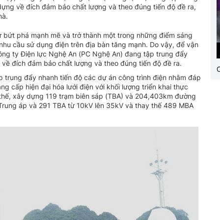
dựng về đích đảm bảo chất lượng và theo đúng tiến độ đề ra,
hà.
ự bứt phá mạnh mẽ và trở thành một trong những điểm sáng
 nhu cầu sử dụng điện trên địa bàn tăng mạnh. Do vậy, để vận
, Công ty Điện lực Nghệ An (PC Nghệ An) đang tập trung đẩy
 về đích đảm bảo chất lượng và theo đúng tiến độ đề ra.
C
p trung đẩy nhanh tiến độ các dự án công trình điện nhằm đáp
 cấp hiện đại hóa lưới điện với khối lượng triển khai thực
thế, xây dựng 119 trạm biên sáp (TBA) và 204,403km đường
Trung áp và 291 TBA từ 10kV lên 35kV và thay thế 489 MBA