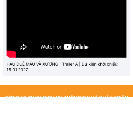
HẬU DUỆ MÁU VÀ XƯƠNG | Trailer A | Dự kiến khởi chiếu:
15.01.2027
CÔNG TY TNHH DỊCH VỤ THÔNG TIN VÀ PHÁT TRIỂN
NỘI DUNG DATASHARE
Địa chỉ: Tầng 2, Tòa nhà 29T1 Hoàng Đạo Thúy, Phường Yên
Hòa, Thành phố Hà Nội
Giấy phép số: 4940/GP-TTĐT do Sở Thông tin và Truyền thông Hà