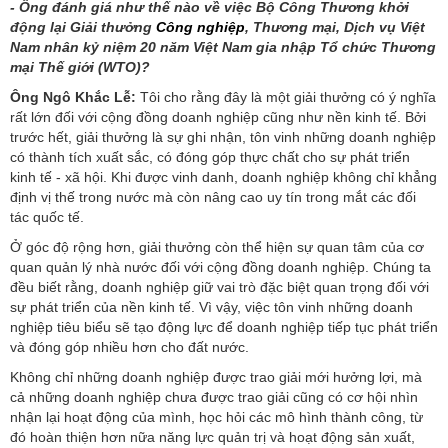
- Ông đánh giá như thế nào về việc Bộ Công Thương khởi
động lại Giải thưởng
Công nghiệp
, Thương mại, Dịch vụ Việt
Nam nhân kỷ niệm 20 năm Việt Nam gia nhập Tổ chức Thương
mại Thế giới (WTO)?
Ông Ngô Khắc Lễ:
Tôi cho rằng đây là một giải thưởng có ý nghĩa
rất lớn đối với cộng đồng doanh nghiệp cũng như nền kinh tế. Bởi
trước hết, giải thưởng là sự ghi nhận, tôn vinh những doanh nghiệp
có thành tích xuất sắc, có đóng góp thực chất cho sự phát triển
kinh tế - xã hội. Khi được vinh danh, doanh nghiệp không chỉ khẳng
định vị thế trong nước mà còn nâng cao uy tín trong mắt các đối
tác quốc tế.
Ở góc độ rộng hơn, giải thưởng còn thể hiện sự quan tâm của cơ
quan quản lý nhà nước đối với cộng đồng doanh nghiệp. Chúng ta
đều biết rằng, doanh nghiệp giữ vai trò đặc biệt quan trọng đối với
sự phát triển của nền kinh tế. Vì vậy, việc tôn vinh những doanh
nghiệp tiêu biểu sẽ tạo động lực để doanh nghiệp tiếp tục phát triển
và đóng góp nhiều hơn cho đất nước.
Không chỉ những doanh nghiệp được trao giải mới hưởng lợi, mà
cả những doanh nghiệp chưa được trao giải cũng có cơ hội nhìn
nhận lại hoạt động của mình, học hỏi các mô hình thành công, từ
đó hoàn thiện hơn nữa năng lực quản trị và hoạt động sản xuất,