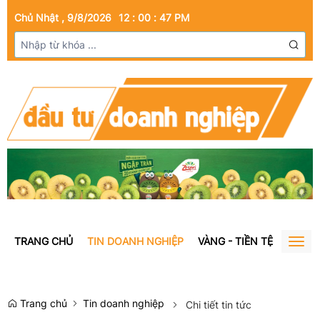
Chủ Nhật , 9/8/2026
12
:
00
:
48
PM
TRANG CHỦ
TIN DOANH NGHIỆP
VÀNG - TIỀN TỆ
BẤT Đ
Togg
navig
Trang chủ
Tin doanh nghiệp
Chi tiết tin tức