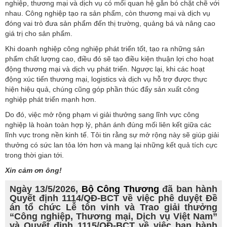
nghiệp, thương mại và dịch vụ có mối quan hệ gắn bó chặt chẽ với
nhau. Công nghiệp tạo ra sản phẩm, còn thương mại và dịch vụ
đóng vai trò đưa sản phẩm đến thị trường, quảng bá và nâng cao
giá trị cho sản phẩm.
Khi doanh nghiệp công nghiệp phát triển tốt, tạo ra những sản
phẩm chất lượng cao, điều đó sẽ tạo điều kiện thuận lợi cho hoạt
động thương mại và dịch vụ phát triển. Ngược lại, khi các hoạt
động xúc tiến thương mại, logistics và dịch vụ hỗ trợ được thực
hiện hiệu quả, chúng cũng góp phần thúc đẩy sản xuất công
nghiệp phát triển mạnh hơn.
Do đó, việc mở rộng phạm vi giải thưởng sang lĩnh vực công
nghiệp là hoàn toàn hợp lý, phản ánh đúng mối liên kết giữa các
lĩnh vực trong nền kinh tế. Tôi tin rằng sự mở rộng này sẽ giúp giải
thưởng có sức lan tỏa lớn hơn và mang lại những kết quả tích cực
trong thời gian tới.
Xin cảm ơn ông!
Ngày 13/5/2026,
Bộ Công Thương
đã ban hành
Quyết định 1114/QĐ-BCT về việc phê duyệt Đề
án tổ chức Lễ tôn vinh và Trao giải thưởng
“Công nghiệp, Thương mại, Dịch vụ Việt Nam”
và Quyết định 1115/QĐ-BCT về việc ban hành