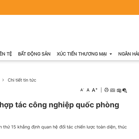
IỀN TỆ
BẤT ĐỘNG SẢN
XÚC TIẾN THƯƠNG MẠI
NGÂN HÀ
Chi tiết tin tức
Xuất nhập khẩu
+
A
-
A
|
A
Khuyến mại
 hợp tác công nghiệp quốc phòng
Hội chợ triển lãm
OCOP
 thứ 15 khẳng định quan hệ đối tác chiến lược toàn diện, thúc