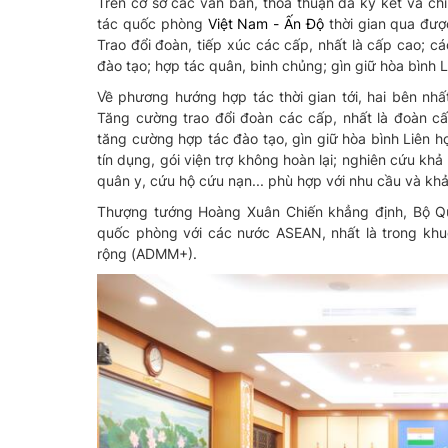
Trên cơ sở các văn bản, thỏa thuận đã ký kết và ch
tác quốc phòng
Việt Nam - Ấn Độ
thời gian qua được 
Trao đổi đoàn, tiếp xúc các cấp, nhất là cấp cao; các
đào tạo; hợp tác quân, binh chủng; gìn giữ hòa bình
Về phương hướng hợp tác thời gian tới, hai bên nhấ
Tăng cường trao đổi đoàn các cấp, nhất là đoàn cấ
tăng cường hợp tác đào tạo, gìn giữ hòa bình Liên h
tín dụng, gói viện trợ không hoàn lại; nghiên cứu kh
quân y, cứu hộ cứu nạn... phù hợp với nhu cầu và kh
Thượng tướng Hoàng Xuân Chiến khẳng định, Bộ Q
quốc phòng với các nước ASEAN, nhất là trong kh
rộng (ADMM+).