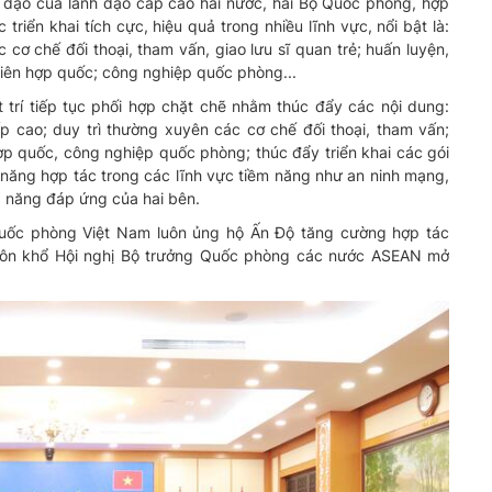
ỉ đạo của lãnh đạo cấp cao hai nước, hai Bộ Quốc phòng, hợp
triển khai tích cực, hiệu quả trong nhiều lĩnh vực, nổi bật là:
 cơ chế đối thoại, tham vấn, giao lưu sĩ quan trẻ; huấn luyện,
 Liên hợp quốc; công nghiệp quốc phòng...
t trí tiếp tục phối hợp chặt chẽ nhằm thúc đẩy các nội dung:
p cao; duy trì thường xuyên các cơ chế đối thoại, tham vấn;
ợp quốc, công nghiệp quốc phòng; thúc đẩy triển khai các gói
ả năng hợp tác trong các lĩnh vực tiềm năng như an ninh mạng,
ả năng đáp ứng của hai bên.
uốc phòng Việt Nam luôn ủng hộ Ấn Độ tăng cường hợp tác
uôn khổ Hội nghị Bộ trưởng Quốc phòng các nước ASEAN mở