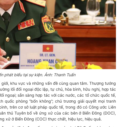
 phát biểu tại sự kiện. Ảnh: Thanh Tuấn
 thế giới, khu vực và những vấn đề cùng quan tâm. Thượng tướng
ng lối đối ngoại độc lập, tự chủ, hòa bình, hữu nghị, hợp tác
ối ngoại; sẵn sàng hợp tác với các nước, các tổ chức quốc tế,
sách quốc phòng “bốn không”; chủ trương giải quyết mọi tranh
ình, trên cơ sở luật pháp quốc tế, trong đó có Công ước Liên
ân thủ Tuyên bố về ứng xử của các bên ở Biển Đông (DOC),
ng xử ở Biển Đông (COC) thực chất, hiệu lực, hiệu quả.