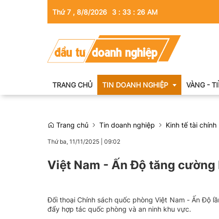
Thứ 7 , 8/8/2026
3
:
33
:
28
AM
TRANG CHỦ
TIN DOANH NGHIỆP
VÀNG - T
Trang chủ
Tin doanh nghiệp
Kinh tế tài chính
Thông tin doanh nghiệp
Thứ ba, 11/11/2025
|
09:02
Doanh nhân
Việt Nam - Ấn Độ tăng cường
Kinh tế tài chính
Emagazine
Đối thoại Chính sách quốc phòng Việt Nam - Ấn Độ lần
đẩy hợp tác quốc phòng và an ninh khu vực.