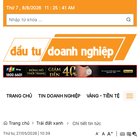
Thứ 7 , 8/8/2026
11
:
25
:
43
AM
TRANG CHỦ
TIN DOANH NGHIỆP
VÀNG - TIỀN TỆ
BẤT Đ
Togg
navig
Trang chủ
Trái đất xanh
Chi tiết tin tức
+
A
-
A
|
Thứ tư, 27/05/2026
|
10:39
A