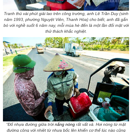
Tranh thủ vài phút giải lao trên công trường, anh Lê Trần Duy (sinh
năm 1993, phường Nguyệt Viên, Thanh Hóa) cho biết, anh đã gắn
bó với nghề suốt 6 năm nay, mỗi mùa hè đến là một lần đối mặt với
thử thách khắc nghiệt.
“Đổ nhựa đường giữa trời
nắng nóng
rất vất vả. Hơi nóng từ mặt
đường cộng với nhiệt từ nhựa bốc lên khiến cơ thể lúc nào cũng