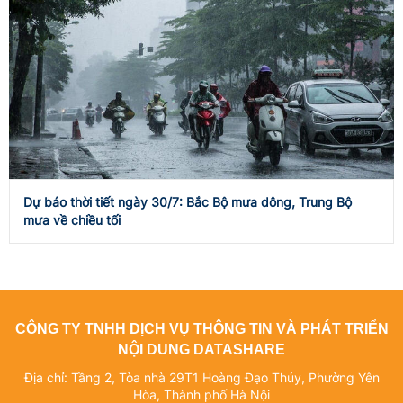
Dự báo thời tiết ngày 30/7: Bắc Bộ mưa dông, Trung Bộ
mưa về chiều tối
CÔNG TY TNHH DỊCH VỤ THÔNG TIN VÀ PHÁT TRIỂN
NỘI DUNG DATASHARE
Địa chỉ: Tầng 2, Tòa nhà 29T1 Hoàng Đạo Thúy, Phường Yên
Hòa, Thành phố Hà Nội