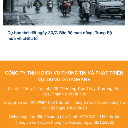
Dự báo thời tiết ngày 30/7: Bắc Bộ mưa dông, Trung Bộ
mưa về chiều tối
CÔNG TY TNHH DỊCH VỤ THÔNG TIN VÀ PHÁT TRIỂN
NỘI DUNG DATASHARE
Địa chỉ: Tầng 2, Tòa nhà 29T1 Hoàng Đạo Thúy, Phường Yên
Hòa, Thành phố Hà Nội
Giấy phép số: 4940/GP-TTĐT do Sở Thông tin và Truyền thông Hà
Nội cấp ngày 10/10/2019
Giấy phép sửa đổi, bổ sung (lần 1) số: 3776/GP-TTĐT do Sở
Thông tin và Truyền thông Hà Nội cấp ngày 08/12/2022