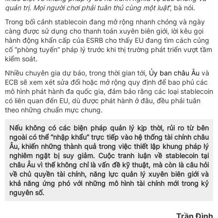
quản trị. Mọi người chơi phải tuân thủ cùng một luật
”, bà nói.
Trong bối cảnh stablecoin đang mở rộng nhanh chóng và ngày
càng được sử dụng cho thanh toán xuyên biên giới, lời kêu gọi
hành động khẩn cấp của ESRB cho thấy EU đang tìm cách củng
cố “phòng tuyến” pháp lý trước khi thị trường phát triển vượt tầm
kiểm soát.
Nhiều chuyên gia dự báo, trong thời gian tới,
Ủy ban châu Âu
và
ECB sẽ xem xét sửa đổi hoặc mở rộng quy định để bao phủ các
mô hình phát hành đa quốc gia, đảm bảo rằng các loại stablecoin
có liên quan đến EU, dù được phát hành ở đâu, đều phải tuân
theo những chuẩn mực chung.
Nếu không có các biện pháp quản lý kịp thời, rủi ro từ bên
ngoài có thể “nhập khẩu” trực tiếp vào hệ thống tài chính châu
Âu, khiến những thành quả trong việc thiết lập khung pháp lý
nghiêm ngặt bị suy giảm. Cuộc tranh luận về stablecoin tại
châu Âu vì thế không chỉ là vấn đề kỹ thuật, mà còn là câu hỏi
về chủ quyền tài chính, năng lực quản lý xuyên biên giới và
khả năng ứng phó với những mô hình tài chính mới trong kỷ
nguyên số.
Trần Đình