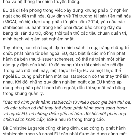
hóa và hệ thống tài chính truyền thống.
EU đã đi tiên phong trong việc xây dựng khung pháp lý nghiêm
ngặt cho tiền mã hóa. Quy định về Thị trường tài sản tiền mã hóa
(MiCA), có hiệu lực từng phần từ giữa năm 2024, yêu cầu các
stablecoin lưu hành trong khối phải được bảo chứng đầy đủ
bằng tài sản dự trữ, đồng thời tuân thủ các tiêu chuẩn quản trị,
minh bạch và giám sát nghiêm ngặt.
Tuy nhiên, các nhà hoạch định chính sách lo ngại rằng những tổ
chức phát hành từ bên ngoài EU, đặc biệt là các mô hình phát
hành đa bên (multi-issuer schemes), có thể né tránh một phần
các quy định của khối, từ đó mang rủi ro tài chính vào nội địa.
Trong các mô hình này, một thực thể tại EU và một thực thể
ngoài EU cùng phát hành một loại stablecoin có thể thay thế lẫn
nhau. Khi đó, những quy định nghiêm ngặt của EU không áp
dụng cho phần phát hành bên ngoài, dẫn tới sự mất cân bằng
trong khung quản lý.
“
Các mô hình phát hành stablecoin từ nhiều quốc gia bên thứ ba,
với các token có thể thay thế được phát hành song song trong
và ngoài EU, có những điểm yếu cố hữu, đòi hỏi một phản ứng
chính sách khẩn cấp
”, ESRB nêu rõ trong thông cáo.
Bà Christine Lagarde cũng khẳng định, các công ty phát hành
stablecoin trong và ngoài EU cần phải được áp dụng cùng một