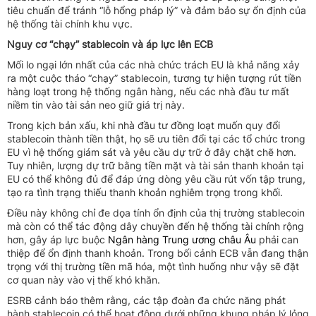
tiêu chuẩn để tránh “lỗ hổng pháp lý” và đảm bảo sự ổn định của
hệ thống tài chính khu vực.
Nguy cơ “chạy” stablecoin và áp lực lên ECB
Mối lo ngại lớn nhất của các nhà chức trách EU là khả năng xảy
ra một cuộc tháo “chạy” stablecoin, tương tự hiện tượng rút tiền
hàng loạt trong hệ thống ngân hàng, nếu các nhà đầu tư mất
niềm tin vào tài sản neo giữ giá trị này.
Trong kịch bản xấu, khi nhà đầu tư đồng loạt muốn quy đổi
stablecoin thành tiền thật, họ sẽ ưu tiên đổi tại các tổ chức trong
EU vì hệ thống giám sát và yêu cầu dự trữ ở đây chặt chẽ hơn.
Tuy nhiên, lượng dự trữ bằng tiền mặt và tài sản thanh khoản tại
EU có thể không đủ để đáp ứng dòng yêu cầu rút vốn tập trung,
tạo ra tình trạng thiếu thanh khoản nghiêm trọng trong khối.
Điều này không chỉ đe dọa tính ổn định của thị trường stablecoin
mà còn có thể tác động dây chuyền đến hệ thống tài chính rộng
hơn, gây áp lực buộc
Ngân hàng Trung ương châu Âu
phải can
thiệp để ổn định thanh khoản. Trong bối cảnh ECB vẫn đang thận
trọng với thị trường tiền mã hóa, một tình huống như vậy sẽ đặt
cơ quan này vào vị thế khó khăn.
ESRB cảnh báo thêm rằng, các tập đoàn đa chức năng phát
hành stablecoin có thể hoạt động dưới những khung pháp lý lỏng