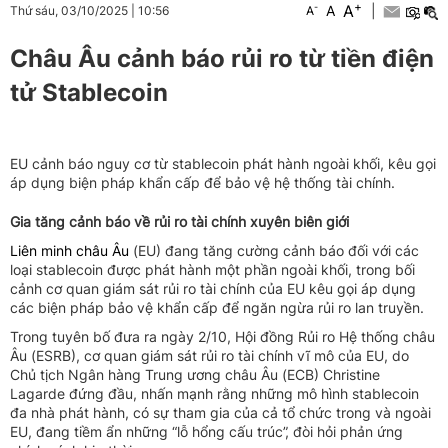
+
A
-
A
|
Thứ sáu, 03/10/2025
|
10:56
A
Châu Âu cảnh báo rủi ro từ tiền điện
tử Stablecoin
EU cảnh báo nguy cơ từ stablecoin phát hành ngoài khối, kêu gọi
áp dụng biện pháp khẩn cấp để bảo vệ hệ thống tài chính.
Gia tăng cảnh báo về rủi ro tài chính xuyên biên giới
Liên minh châu Âu
(EU) đang tăng cường cảnh báo đối với các
loại stablecoin được phát hành một phần ngoài khối, trong bối
cảnh cơ quan giám sát rủi ro tài chính của EU kêu gọi áp dụng
các biện pháp bảo vệ khẩn cấp để ngăn ngừa rủi ro lan truyền.
Trong tuyên bố đưa ra ngày 2/10, Hội đồng Rủi ro Hệ thống châu
Âu (ESRB), cơ quan giám sát rủi ro tài chính vĩ mô của EU, do
Chủ tịch Ngân hàng Trung ương châu Âu (ECB) Christine
Lagarde đứng đầu, nhấn mạnh rằng những mô hình stablecoin
đa nhà phát hành, có sự tham gia của cả tổ chức trong và ngoài
EU, đang tiềm ẩn những “lỗ hổng cấu trúc”, đòi hỏi phản ứng