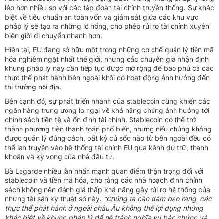
lẻo hơn nhiều so với các tập đoàn tài chính truyền thống. Sự khác
biệt về tiêu chuẩn an toàn vốn và giám sát giữa các khu vực
pháp lý sẽ tạo ra những lỗ hổng, cho phép rủi ro tài chính xuyên
biên giới di chuyển nhanh hơn.
Hiện tại, EU đang sở hữu một trong những cơ chế quản lý tiền mã
hóa nghiêm ngặt nhất thế giới, nhưng các chuyên gia nhận định
khung pháp lý này cần tiếp tục được mở rộng để bao phủ cả các
thực thể phát hành bên ngoài khối có hoạt động ảnh hưởng đến
thị trường nội địa.
Bên cạnh đó, sự phát triển nhanh của stablecoin cũng khiến các
ngân hàng trung ương lo ngại về khả năng chúng ảnh hưởng tới
chính sách tiền tệ và ổn định tài chính. Stablecoin có thể trở
thành phương tiện thanh toán phổ biến, nhưng nếu chúng không
được quản lý đúng cách, bất kỳ cú sốc nào từ bên ngoài đều có
thể lan truyền vào hệ thống tài chính EU qua kênh dự trữ, thanh
khoản và kỳ vọng của nhà đầu tư.
Bà Lagarde nhiều lần nhấn mạnh quan điểm thận trọng đối với
stablecoin và tiền mã hóa, cho rằng các nhà hoạch định chính
sách không nên đánh giá thấp khả năng gây rủi ro hệ thống của
những tài sản kỹ thuật số này.
“Chúng ta cần đảm bảo rằng, các
thực thể phát hành ở ngoài châu Âu không thể lợi dụng những
khác biệt về khung pháp lý để né tránh nghĩa vụ bảo chứng và