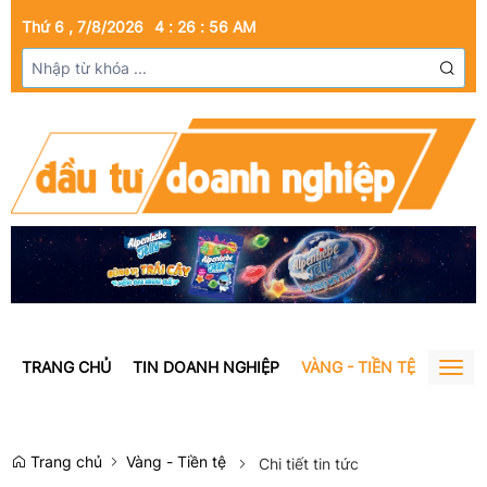
Thứ 6 , 7/8/2026
4
:
26
:
56
AM
TRANG CHỦ
TIN DOANH NGHIỆP
VÀNG - TIỀN TỆ
BẤT Đ
Togg
navig
Trang chủ
Vàng - Tiền tệ
Chi tiết tin tức