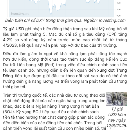
Diễn biến chỉ số DXY trong thời gian qua. Nguồn: Investing.com
Tỷ giá USD
ghi nhận biến động thận trọng sau khi Mỹ công bố số
liệu lạm phát tháng 5. Mặc dù chỉ số giá tiêu dùng (CPI) tăng
4,2% so với cùng kỳ năm trước, mức cao nhất kể từ tháng
4/2023, kết quả này vẫn phù hợp với dự báo của thị trường.
Điều đó làm giảm lo ngại về khả năng lạm phát tăng tốc mạnh
hơn dự kiến, đồng thời chưa tạo thêm sức ép đáng kể lên Cục
Dự trữ Liên bang Mỹ (Fed) trong việc điều chỉnh chính sách tiền
tệ. Bên cạnh đó, những diễn biến liên quan đến
xung đột Trung
Đông
tiếp tục được giới đầu tư theo dõi sát sao do có thể ảnh
hưởng đến giá năng lượng và triển vọng lạm phát toàn cầu trong
thời gian tới.
Trên thị trường quốc tế, các nhà đầu tư cũng theo dõi
chặt chẽ động thái của các ngân hàng trung ương lớn
khác, đặc biệt là Ngân hàng Trung ương Nhật Bản
Tỷ giá
(BOJ). Kỳ vọng BOJ tiếp tục điều chỉnh chính sách
USD hôm
tiền tệ theo hướng thắt chặt đang góp phần tác động
nay ngày
đến diễn biến của các đồng tiền chủ chốt. Trong bối
12/6/2026.
cảnh triển vọng lãi suất toàn cầu còn nhiều biến số, thị