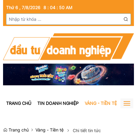
Thứ 6 , 7/8/2026
8
:
04
:
51
AM
TRANG CHỦ
TIN DOANH NGHIỆP
VÀNG - TIỀN TỆ
BẤT Đ
Togg
navig
Trang chủ
Vàng - Tiền tệ
Chi tiết tin tức