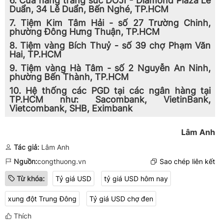
6. Cửa hàng trang sức DOJI - Diamond Plaza Lê
Duẩn, 34 Lê Duẩn, Bến Nghé, TP.HCM
7. Tiệm Kim Tâm Hải - số 27 Trường Chinh,
phường Đông Hưng Thuận, TP.HCM
8. Tiệm vàng Bích Thuỷ - số 39 chợ Phạm Văn
Hai, TP.HCM
9. Tiệm vàng Hà Tâm - số 2 Nguyễn An Ninh,
phường Bến Thành, TP.HCM
10. Hệ thống các PGD tại các ngân hàng tại
TP.HCM như: Sacombank, VietinBank,
Vietcombank, SHB, Eximbank
Lâm Anh
Tác giả:
Lâm Anh
Nguồn:
congthuong.vn
Sao chép liên kết
Từ khóa:
Tỷ giá USD
tỷ giá USD hôm nay
xung đột Trung Đông
Tỷ giá USD chợ đen
Thích