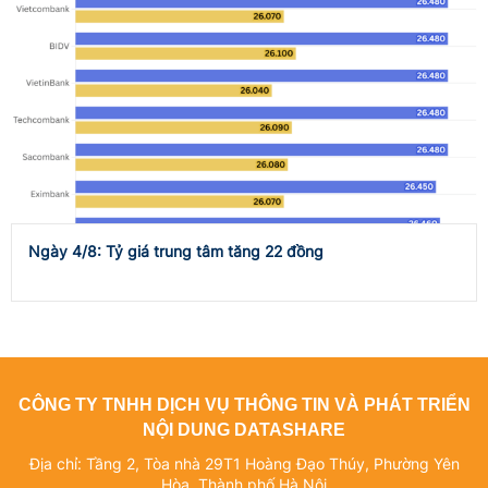
Ngày 4/8: Tỷ giá trung tâm tăng 22 đồng
CÔNG TY TNHH DỊCH VỤ THÔNG TIN VÀ PHÁT TRIỂN
NỘI DUNG DATASHARE
Địa chỉ: Tầng 2, Tòa nhà 29T1 Hoàng Đạo Thúy, Phường Yên
Hòa, Thành phố Hà Nội