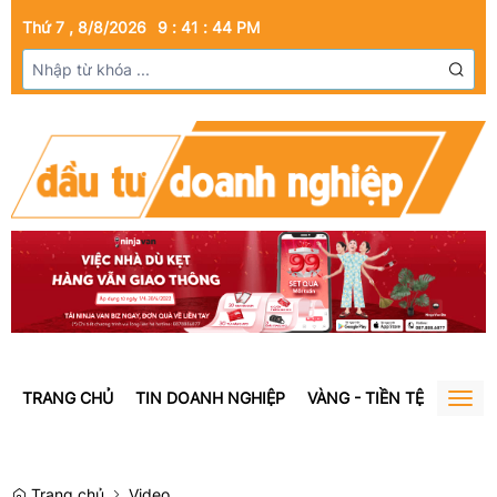
Thứ 7 , 8/8/2026
9
:
41
:
44
PM
TRANG CHỦ
TIN DOANH NGHIỆP
VÀNG - TIỀN TỆ
BẤT Đ
Togg
navig
Trang chủ
Video