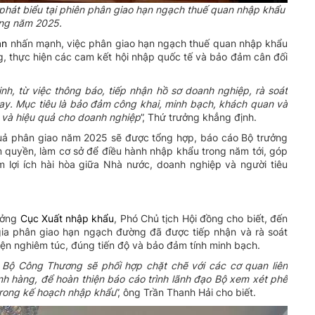
hát biểu tại phiên phân giao hạn ngạch thuế quan nhập khẩu
ng năm 2025.
ân
nhấn mạnh, việc phân giao hạn ngạch thuế quan nhập khẩu
, thực hiện các cam kết hội nhập quốc tế và bảo đảm cân đối
nh, từ việc thông báo, tiếp nhận hồ sơ doanh nghiệp, rà soát
nay. Mục tiêu là bảo đảm công khai, minh bạch, khách quan và
h và hiệu quả cho doanh
nghiệp
”, Thứ trưởng khẳng định.
uả phân giao năm 2025 sẽ được tổng hợp, báo cáo Bộ trưởng
quyền, làm cơ sở để điều hành nhập khẩu trong năm tới, góp
 lợi ích hài hòa giữa Nhà nước, doanh nghiệp và người tiêu
ưởng
Cục Xuất nhập khẩu
, Phó Chủ tịch Hội đồng cho biết, đến
ia phân giao hạn ngạch đường đã được tiếp nhận và rà soát
iện nghiêm túc, đúng tiến độ và bảo đảm tính minh bạch.
Bộ Công Thương sẽ phối hợp chặt chẽ với các cơ quan liên
nh hàng, để hoàn thiện báo cáo trình lãnh đạo Bộ xem xét phê
trong kế hoạch nhập
khẩu
”, ông Trần Thanh Hải cho biết.