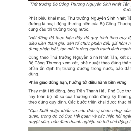
Thứ trưởng Bộ Công Thương Nguyễn Sinh Nhật Tân p
đườ
Phát biểu khai mạc,
Thứ trưởng Nguyễn Sinh Nhật T
đường là hoạt động thường niên của Bộ Công Thương
cung cầu thị trường trong nước.
“
Hội
đồng đã thực hiện đầy đủ quy trình theo quy đị
điều kiện tham gia, đến tổ chức phiên đấu giá hôm 
đúng pháp luật, tạo môi trường cạnh tranh lành mạn
Cũng theo Thứ trưởng Nguyễn Sinh Nhật Tân, kết q
Bộ Công Thương xem xét, phê duyệt theo đúng thẩm 
phần ổn định thị trường đường trong nước, bảo đảm
dùng.
Phân giao đúng hạn, hướng tới điều hành bền vững
Thay mặt Hội đồng, ông Trần Thanh Hải, Phó Cục tr
nay toàn bộ hồ sơ của thương nhân đăng ký tham g
theo đúng quy định. Các bước triển khai được thực h
“
Cục
Xuất nhập khẩu và các đơn vị chức năng của 
quan, trong đó có Cục Hải quan và các hiệp hội ngà
duyệt sớm, bảo đảm doanh nghiệp có thể chủ động 