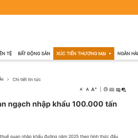
IỀN TỆ
BẤT ĐỘNG SẢN
XÚC TIẾN THƯƠNG MẠI
NGÂN HÀ
ẩu
Chi tiết tin tức
Xuất nhập khẩu
+
A
-
A
|
A
Khuyến mại
ạn ngạch nhập khẩu 100.000 tấn
Hội chợ triển lãm
OCOP
 thuế quan nhập khẩu đường năm 2025 theo hình thức đấu