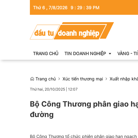
Thứ 6 , 7/8/2026
9
:
29
:
41
PM
TRANG CHỦ
TIN DOANH NGHIỆP
VÀNG - T
Trang chủ
Xúc tiến thương mại
Xuất nhập kh
Thông tin doanh nghiệp
Thứ hai, 20/10/2025
|
12:07
Doanh nhân
Bộ Công Thương phân giao h
Kinh tế tài chính
đường
Emagazine
Bộ Công Thương tổ chức phiên phân giao hạn ngạch