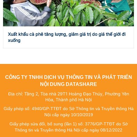
Xuất khẩu cà phê tăng lượng, giảm giá trị do giá thế giới đi
xuống
CÔNG TY TNHH DỊCH VỤ THÔNG TIN VÀ PHÁT TRIỂN
NỘI DUNG DATASHARE
Địa chỉ: Tầng 2, Tòa nhà 29T1 Hoàng Đạo Thúy, Phường Yên
Hòa, Thành phố Hà Nội
Giấy phép số: 4940/GP-TTĐT do Sở Thông tin và Truyền thông Hà
Nội cấp ngày 10/10/2019
Giấy phép sửa đổi, bổ sung (lần 1) số: 3776/GP-TTĐT do Sở
Thông tin và Truyền thông Hà Nội cấp ngày 08/12/2022