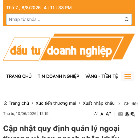
Thứ 7 , 8/8/2026
4
:
11
:
34
PM
TRANG CHỦ
TIN DOANH NGHIỆP
VÀNG - TIỀN TỆ
BẤT Đ
Togg
navig
Trang chủ
Xúc tiến thương mại
Xuất nhập khẩu
Chi tiết
+
A
-
A
|
Thứ tư, 10/06/2026
|
12:19
A
Cập nhật quy định quản lý ngoại